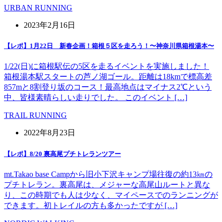
URBAN RUNNING
2023年2月16日
【レポ】1月22日 新春企画！箱根５区を走ろう！〜神奈川県箱根湯本〜
1/22(日)に箱根駅伝の5区を走るイベントを実施しました！
箱根湯本駅スタートの芦ノ湖ゴール。距離は18kmで標高差
857mと8割登り坂のコース！最高地点はマイナス2℃という
中、皆様素晴らしい走りでした。 このイベント […]
TRAIL RUNNING
2022年8月23日
【レポ】8/20 裏高尾プチトレランツアー
mt.Takao base Campから旧小下沢キャンプ場往復の約13㎞の
プチトレラン。裏高尾は、メジャーな高尾山ルートと異な
り、この時期でも人は少なく、マイペースでのランニングが
できます。初トレイルの方も多かったですが […]