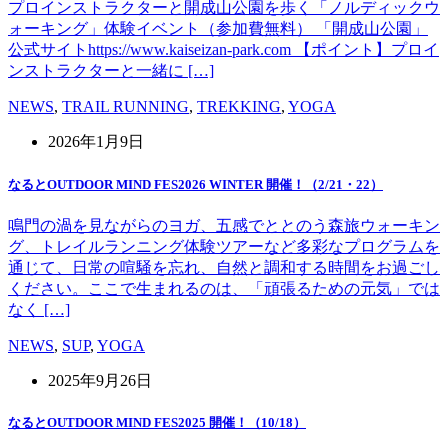
プロインストラクターと開成山公園を歩く「ノルディックウ
ォーキング」体験イベント（参加費無料） 「開成山公園」
公式サイトhttps://www.kaiseizan-park.com 【ポイント】プロイ
ンストラクターと一緒に […]
NEWS
,
TRAIL RUNNING
,
TREKKING
,
YOGA
2026年1月9日
なるとOUTDOOR MIND FES2026 WINTER 開催！（2/21・22）
鳴門の渦を見ながらのヨガ、五感でととのう森旅ウォーキン
グ、トレイルランニング体験ツアーなど多彩なプログラムを
通じて、日常の喧騒を忘れ、自然と調和する時間をお過ごし
ください。ここで生まれるのは、「頑張るための元気」では
なく […]
NEWS
,
SUP
,
YOGA
2025年9月26日
なるとOUTDOOR MIND FES2025 開催！（10/18）