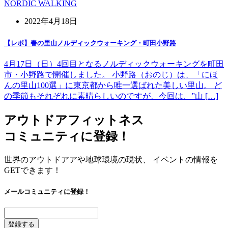
NORDIC WALKING
2022年4月18日
【レポ】春の里山ノルディックウォーキング・町田小野路
4月17日（日）4回目となるノルディックウォーキングを町田
市・小野路で開催しました。 小野路（おのじ）は、「にほ
んの里山100選」に東京都から唯一選ばれた美しい里山。 ど
の季節もそれぞれに素晴らしいのですが、今回は、”山 […]
アウトドアフィットネス
コミュニティに登録！
世界のアウトドアアや地球環境の現状、 イベントの情報を
GETできます！
メールコミュニティに登録！