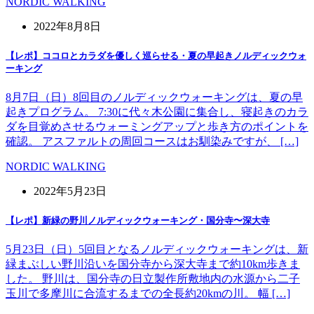
NORDIC WALKING
2022年8月8日
【レポ】ココロとカラダを優しく巡らせる・夏の早起きノルディックウォ
ーキング
8月7日（日）8回目のノルディックウォーキングは、夏の早
起きプログラム。 7:30に代々木公園に集合し、寝起きのカラ
ダを目覚めさせるウォーミングアップと歩き方のポイントを
確認。 アスファルトの周回コースはお馴染みですが、 […]
NORDIC WALKING
2022年5月23日
【レポ】新緑の野川ノルディックウォーキング・国分寺〜深大寺
5月23日（日）5回目となるノルディックウォーキングは、新
緑まぶしい野川沿いを国分寺から深大寺まで約10km歩きま
した。 野川は、国分寺の日立製作所敷地内の水源から二子
玉川で多摩川に合流するまでの全長約20kmの川。 幅 […]