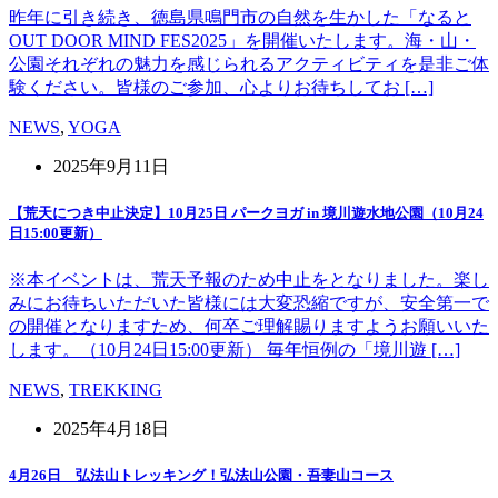
昨年に引き続き、徳島県鳴門市の自然を生かした「なると
OUT DOOR MIND FES2025」を開催いたします。海・山・
公園それぞれの魅力を感じられるアクティビティを是非ご体
験ください。皆様のご参加、心よりお待ちしてお […]
NEWS
,
YOGA
2025年9月11日
【荒天につき中止決定】10月25日 パークヨガ in 境川遊水地公園（10月24
日15:00更新）
※本イベントは、荒天予報のため中止をとなりました。楽し
みにお待ちいただいた皆様には大変恐縮ですが、安全第一で
の開催となりますため、何卒ご理解賜りますようお願いいた
します。（10月24日15:00更新） 毎年恒例の「境川遊 […]
NEWS
,
TREKKING
2025年4月18日
4月26日 弘法山トレッキング！弘法山公園・吾妻山コース