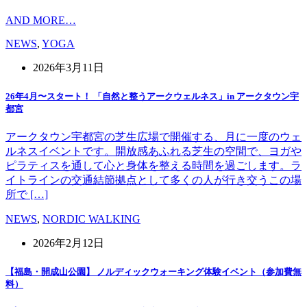
AND MORE…
NEWS
,
YOGA
2026年3月11日
26年4月〜スタート！ 「自然と整うアークウェルネス」in アークタウン宇
都宮
アークタウン宇都宮の芝生広場で開催する、月に一度のウェ
ルネスイベントです。開放感あふれる芝生の空間で、ヨガや
ピラティスを通して心と身体を整える時間を過ごします。ラ
イトラインの交通結節拠点として多くの人が行き交うこの場
所で […]
NEWS
,
NORDIC WALKING
2026年2月12日
【福島・開成山公園】 ノルディックウォーキング体験イベント（参加費無
料）