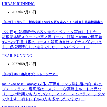
URBAN RUNNING
2023年2月16日
【レポ】1月22日 新春企画！箱根５区を走ろう！〜神奈川県箱根湯本〜
1/22(日)に箱根駅伝の5区を走るイベントを実施しました！
箱根湯本駅スタートの芦ノ湖ゴール。距離は18kmで標高差
857mと8割登り坂のコース！最高地点はマイナス2℃という
中、皆様素晴らしい走りでした。 このイベント […]
TRAIL RUNNING
2022年8月23日
【レポ】8/20 裏高尾プチトレランツアー
mt.Takao base Campから旧小下沢キャンプ場往復の約13㎞の
プチトレラン。裏高尾は、メジャーな高尾山ルートと異な
り、この時期でも人は少なく、マイペースでのランニングが
できます。初トレイルの方も多かったですが […]