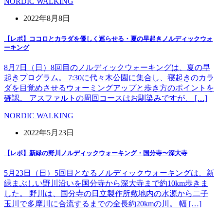
NORDIC WALKING
2022年8月8日
【レポ】ココロとカラダを優しく巡らせる・夏の早起きノルディックウォ
ーキング
8月7日（日）8回目のノルディックウォーキングは、夏の早
起きプログラム。 7:30に代々木公園に集合し、寝起きのカラ
ダを目覚めさせるウォーミングアップと歩き方のポイントを
確認。 アスファルトの周回コースはお馴染みですが、 […]
NORDIC WALKING
2022年5月23日
【レポ】新緑の野川ノルディックウォーキング・国分寺〜深大寺
5月23日（日）5回目となるノルディックウォーキングは、新
緑まぶしい野川沿いを国分寺から深大寺まで約10km歩きま
した。 野川は、国分寺の日立製作所敷地内の水源から二子
玉川で多摩川に合流するまでの全長約20kmの川。 幅 […]