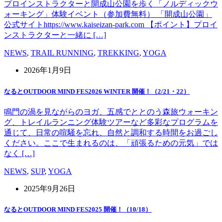
プロインストラクターと開成山公園を歩く「ノルディックウ
ォーキング」体験イベント（参加費無料） 「開成山公園」
公式サイトhttps://www.kaiseizan-park.com 【ポイント】プロイ
ンストラクターと一緒に […]
NEWS
,
TRAIL RUNNING
,
TREKKING
,
YOGA
2026年1月9日
なるとOUTDOOR MIND FES2026 WINTER 開催！（2/21・22）
鳴門の渦を見ながらのヨガ、五感でととのう森旅ウォーキン
グ、トレイルランニング体験ツアーなど多彩なプログラムを
通じて、日常の喧騒を忘れ、自然と調和する時間をお過ごし
ください。ここで生まれるのは、「頑張るための元気」では
なく […]
NEWS
,
SUP
,
YOGA
2025年9月26日
なるとOUTDOOR MIND FES2025 開催！（10/18）