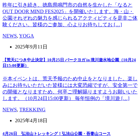
昨年に引き続き、徳島県鳴門市の自然を生かした「なると
OUT DOOR MIND FES2025」を開催いたします。海・山・
公園それぞれの魅力を感じられるアクティビティを是非ご体
験ください。皆様のご参加、心よりお待ちしてお […]
NEWS
,
YOGA
2025年9月11日
【荒天につき中止決定】10月25日 パークヨガ in 境川遊水地公園（10月24
日15:00更新）
※本イベントは、荒天予報のため中止をとなりました。楽し
みにお待ちいただいた皆様には大変恐縮ですが、安全第一で
の開催となりますため、何卒ご理解賜りますようお願いいた
します。（10月24日15:00更新） 毎年恒例の「境川遊 […]
NEWS
,
TREKKING
2025年4月18日
4月26日 弘法山トレッキング！弘法山公園・吾妻山コース