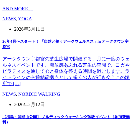
AND MORE…
NEWS
,
YOGA
2026年3月11日
26年4月〜スタート！ 「自然と整うアークウェルネス」in アークタウン宇
都宮
アークタウン宇都宮の芝生広場で開催する、月に一度のウェ
ルネスイベントです。開放感あふれる芝生の空間で、ヨガや
ピラティスを通して心と身体を整える時間を過ごします。ラ
イトラインの交通結節拠点として多くの人が行き交うこの場
所で […]
NEWS
,
NORDIC WALKING
2026年2月12日
【福島・開成山公園】 ノルディックウォーキング体験イベント（参加費無
料）