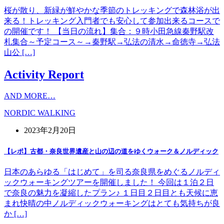
桜が散り、新緑が鮮やかな季節のトレッキングで森林浴が出
来る！トレッキング入門者でも安心して参加出来るコースで
の開催です！ 【当日の流れ】集合：９時小田急線秦野駅改
札集合～予定コース～→秦野駅→弘法の清水→命徳寺→弘法
山公 […]
Activity Report
AND MORE…
NORDIC WALKING
2023年2月20日
【レポ】古都・奈良世界遺産と山の辺の道をゆくウォーク＆ノルディック
日本のあらゆる「はじめて」を司る奈良県をめぐるノルディ
ックウォーキングツアーを開催しました！ 今回は１泊２日
で奈良の魅力を凝縮したプラン♪ １日目２日目とも天候に恵
まれ快晴の中ノルディックウォーキングはとても気持ちが良
か […]