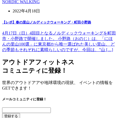
NORDIC WALKING
2022年4月18日
【レポ】春の里山ノルディックウォーキング・町田小野路
4月17日（日）4回目となるノルディックウォーキングを町田
市・小野路で開催しました。 小野路（おのじ）は、「にほ
んの里山100選」に東京都から唯一選ばれた美しい里山。 ど
の季節もそれぞれに素晴らしいのですが、今回は、”山 […]
アウトドアフィットネス
コミュニティに登録！
世界のアウトドアアや地球環境の現状、 イベントの情報を
GETできます！
メールコミュニティに登録！