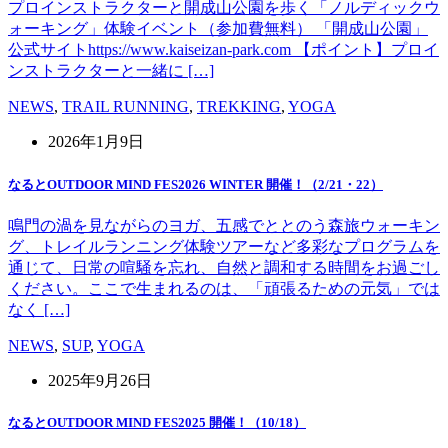
プロインストラクターと開成山公園を歩く「ノルディックウ
ォーキング」体験イベント（参加費無料） 「開成山公園」
公式サイトhttps://www.kaiseizan-park.com 【ポイント】プロイ
ンストラクターと一緒に […]
NEWS
,
TRAIL RUNNING
,
TREKKING
,
YOGA
2026年1月9日
なるとOUTDOOR MIND FES2026 WINTER 開催！（2/21・22）
鳴門の渦を見ながらのヨガ、五感でととのう森旅ウォーキン
グ、トレイルランニング体験ツアーなど多彩なプログラムを
通じて、日常の喧騒を忘れ、自然と調和する時間をお過ごし
ください。ここで生まれるのは、「頑張るための元気」では
なく […]
NEWS
,
SUP
,
YOGA
2025年9月26日
なるとOUTDOOR MIND FES2025 開催！（10/18）