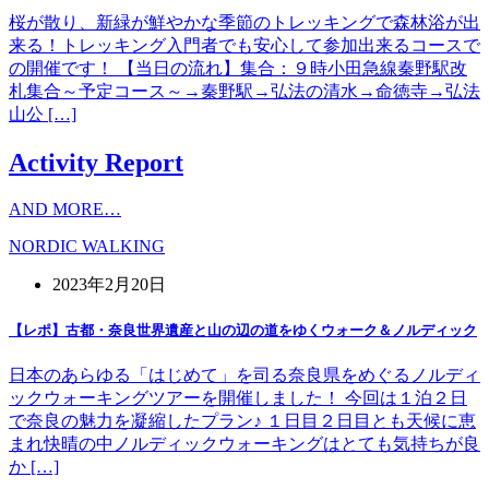
桜が散り、新緑が鮮やかな季節のトレッキングで森林浴が出
来る！トレッキング入門者でも安心して参加出来るコースで
の開催です！ 【当日の流れ】集合：９時小田急線秦野駅改
札集合～予定コース～→秦野駅→弘法の清水→命徳寺→弘法
山公 […]
Activity Report
AND MORE…
NORDIC WALKING
2023年2月20日
【レポ】古都・奈良世界遺産と山の辺の道をゆくウォーク＆ノルディック
日本のあらゆる「はじめて」を司る奈良県をめぐるノルディ
ックウォーキングツアーを開催しました！ 今回は１泊２日
で奈良の魅力を凝縮したプラン♪ １日目２日目とも天候に恵
まれ快晴の中ノルディックウォーキングはとても気持ちが良
か […]