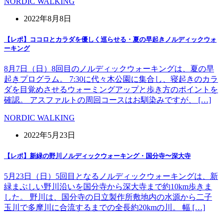
NORDIC WALKING
2022年8月8日
【レポ】ココロとカラダを優しく巡らせる・夏の早起きノルディックウォ
ーキング
8月7日（日）8回目のノルディックウォーキングは、夏の早
起きプログラム。 7:30に代々木公園に集合し、寝起きのカラ
ダを目覚めさせるウォーミングアップと歩き方のポイントを
確認。 アスファルトの周回コースはお馴染みですが、 […]
NORDIC WALKING
2022年5月23日
【レポ】新緑の野川ノルディックウォーキング・国分寺〜深大寺
5月23日（日）5回目となるノルディックウォーキングは、新
緑まぶしい野川沿いを国分寺から深大寺まで約10km歩きま
した。 野川は、国分寺の日立製作所敷地内の水源から二子
玉川で多摩川に合流するまでの全長約20kmの川。 幅 […]