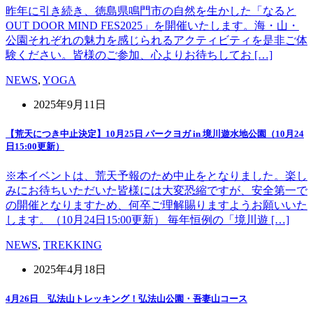
昨年に引き続き、徳島県鳴門市の自然を生かした「なると
OUT DOOR MIND FES2025」を開催いたします。海・山・
公園それぞれの魅力を感じられるアクティビティを是非ご体
験ください。皆様のご参加、心よりお待ちしてお […]
NEWS
,
YOGA
2025年9月11日
【荒天につき中止決定】10月25日 パークヨガ in 境川遊水地公園（10月24
日15:00更新）
※本イベントは、荒天予報のため中止をとなりました。楽し
みにお待ちいただいた皆様には大変恐縮ですが、安全第一で
の開催となりますため、何卒ご理解賜りますようお願いいた
します。（10月24日15:00更新） 毎年恒例の「境川遊 […]
NEWS
,
TREKKING
2025年4月18日
4月26日 弘法山トレッキング！弘法山公園・吾妻山コース