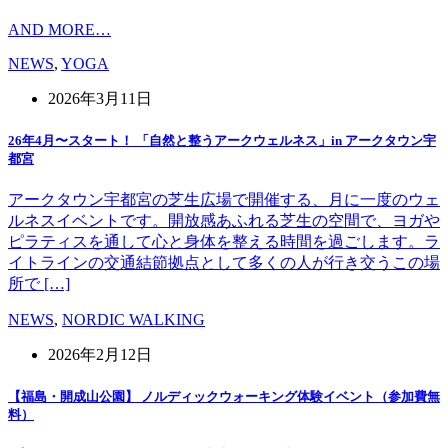
AND MORE…
NEWS
,
YOGA
2026年3月11日
26年4月〜スタート！ 「自然と整うアークウェルネス」in アークタウン宇
都宮
アークタウン宇都宮の芝生広場で開催する、月に一度のウェ
ルネスイベントです。開放感あふれる芝生の空間で、ヨガや
ピラティスを通して心と身体を整える時間を過ごします。ラ
イトラインの交通結節拠点として多くの人が行き交うこの場
所で […]
NEWS
,
NORDIC WALKING
2026年2月12日
【福島・開成山公園】 ノルディックウォーキング体験イベント（参加費無
料）