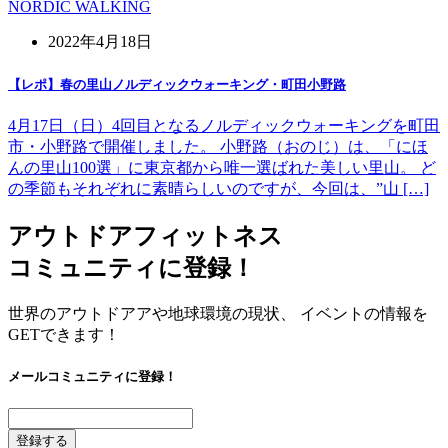
NORDIC WALKING
2022年4月18日
【レポ】春の里山ノルディックウォーキング・町田小野路
4月17日（日）4回目となるノルディックウォーキングを町田
市・小野路で開催しました。 小野路（おのじ）は、「にほ
んの里山100選」に東京都から唯一選ばれた美しい里山。 ど
の季節もそれぞれに素晴らしいのですが、今回は、”山 […]
アウトドアフィットネス
コミュニティに登録！
世界のアウトドアアや地球環境の現状、 イベントの情報を
GETできます！
メールコミュニティに登録！