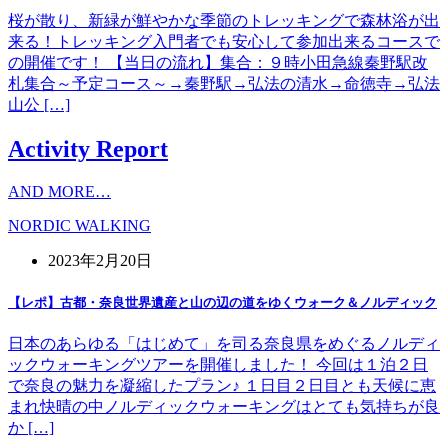
桜が散り、新緑が鮮やかな季節のトレッキングで森林浴が出
来る！トレッキング入門者でも安心して参加出来るコースで
の開催です！ 【当日の流れ】集合：９時小田急線秦野駅改
札集合～予定コース～→秦野駅→弘法の清水→命徳寺→弘法
山公 […]
Activity Report
AND MORE…
NORDIC WALKING
2023年2月20日
【レポ】古都・奈良世界遺産と山の辺の道をゆくウォーク＆ノルディック
日本のあらゆる「はじめて」を司る奈良県をめぐるノルディ
ックウォーキングツアーを開催しました！ 今回は１泊２日
で奈良の魅力を凝縮したプラン♪ １日目２日目とも天候に恵
まれ快晴の中ノルディックウォーキングはとても気持ちが良
か […]