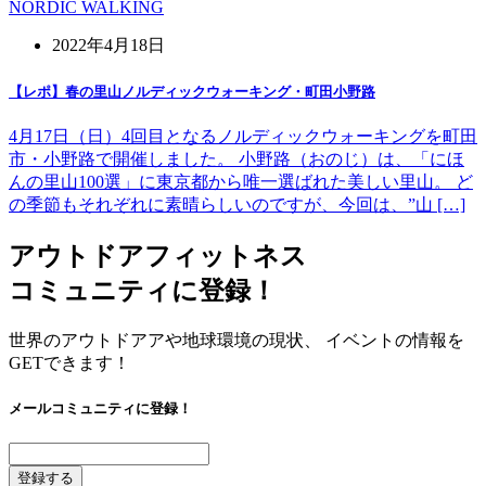
NORDIC WALKING
2022年4月18日
【レポ】春の里山ノルディックウォーキング・町田小野路
4月17日（日）4回目となるノルディックウォーキングを町田
市・小野路で開催しました。 小野路（おのじ）は、「にほ
んの里山100選」に東京都から唯一選ばれた美しい里山。 ど
の季節もそれぞれに素晴らしいのですが、今回は、”山 […]
アウトドアフィットネス
コミュニティに登録！
世界のアウトドアアや地球環境の現状、 イベントの情報を
GETできます！
メールコミュニティに登録！