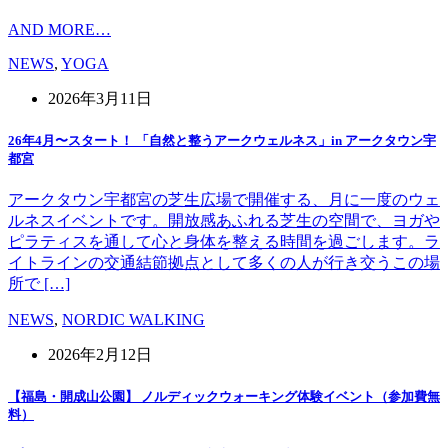
AND MORE…
NEWS
,
YOGA
2026年3月11日
26年4月〜スタート！ 「自然と整うアークウェルネス」in アークタウン宇
都宮
アークタウン宇都宮の芝生広場で開催する、月に一度のウェ
ルネスイベントです。開放感あふれる芝生の空間で、ヨガや
ピラティスを通して心と身体を整える時間を過ごします。ラ
イトラインの交通結節拠点として多くの人が行き交うこの場
所で […]
NEWS
,
NORDIC WALKING
2026年2月12日
【福島・開成山公園】 ノルディックウォーキング体験イベント（参加費無
料）