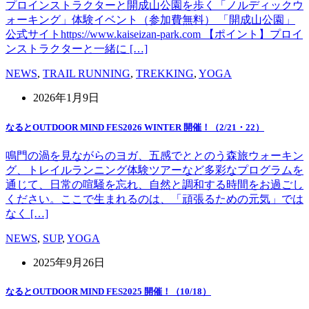
プロインストラクターと開成山公園を歩く「ノルディックウ
ォーキング」体験イベント（参加費無料） 「開成山公園」
公式サイトhttps://www.kaiseizan-park.com 【ポイント】プロイ
ンストラクターと一緒に […]
NEWS
,
TRAIL RUNNING
,
TREKKING
,
YOGA
2026年1月9日
なるとOUTDOOR MIND FES2026 WINTER 開催！（2/21・22）
鳴門の渦を見ながらのヨガ、五感でととのう森旅ウォーキン
グ、トレイルランニング体験ツアーなど多彩なプログラムを
通じて、日常の喧騒を忘れ、自然と調和する時間をお過ごし
ください。ここで生まれるのは、「頑張るための元気」では
なく […]
NEWS
,
SUP
,
YOGA
2025年9月26日
なるとOUTDOOR MIND FES2025 開催！（10/18）