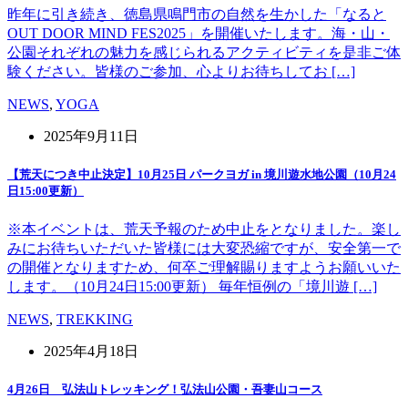
昨年に引き続き、徳島県鳴門市の自然を生かした「なると
OUT DOOR MIND FES2025」を開催いたします。海・山・
公園それぞれの魅力を感じられるアクティビティを是非ご体
験ください。皆様のご参加、心よりお待ちしてお […]
NEWS
,
YOGA
2025年9月11日
【荒天につき中止決定】10月25日 パークヨガ in 境川遊水地公園（10月24
日15:00更新）
※本イベントは、荒天予報のため中止をとなりました。楽し
みにお待ちいただいた皆様には大変恐縮ですが、安全第一で
の開催となりますため、何卒ご理解賜りますようお願いいた
します。（10月24日15:00更新） 毎年恒例の「境川遊 […]
NEWS
,
TREKKING
2025年4月18日
4月26日 弘法山トレッキング！弘法山公園・吾妻山コース