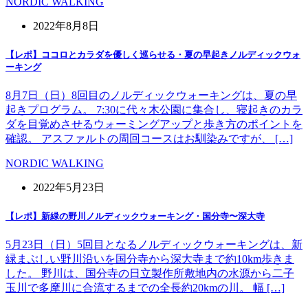
NORDIC WALKING
2022年8月8日
【レポ】ココロとカラダを優しく巡らせる・夏の早起きノルディックウォ
ーキング
8月7日（日）8回目のノルディックウォーキングは、夏の早
起きプログラム。 7:30に代々木公園に集合し、寝起きのカラ
ダを目覚めさせるウォーミングアップと歩き方のポイントを
確認。 アスファルトの周回コースはお馴染みですが、 […]
NORDIC WALKING
2022年5月23日
【レポ】新緑の野川ノルディックウォーキング・国分寺〜深大寺
5月23日（日）5回目となるノルディックウォーキングは、新
緑まぶしい野川沿いを国分寺から深大寺まで約10km歩きま
した。 野川は、国分寺の日立製作所敷地内の水源から二子
玉川で多摩川に合流するまでの全長約20kmの川。 幅 […]