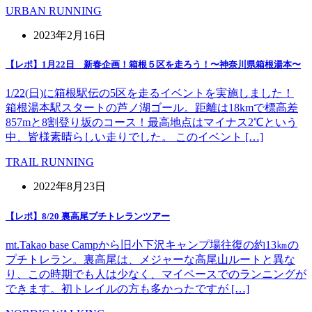
URBAN RUNNING
2023年2月16日
【レポ】1月22日 新春企画！箱根５区を走ろう！〜神奈川県箱根湯本〜
1/22(日)に箱根駅伝の5区を走るイベントを実施しました！
箱根湯本駅スタートの芦ノ湖ゴール。距離は18kmで標高差
857mと8割登り坂のコース！最高地点はマイナス2℃という
中、皆様素晴らしい走りでした。 このイベント […]
TRAIL RUNNING
2022年8月23日
【レポ】8/20 裏高尾プチトレランツアー
mt.Takao base Campから旧小下沢キャンプ場往復の約13㎞の
プチトレラン。裏高尾は、メジャーな高尾山ルートと異な
り、この時期でも人は少なく、マイペースでのランニングが
できます。初トレイルの方も多かったですが […]