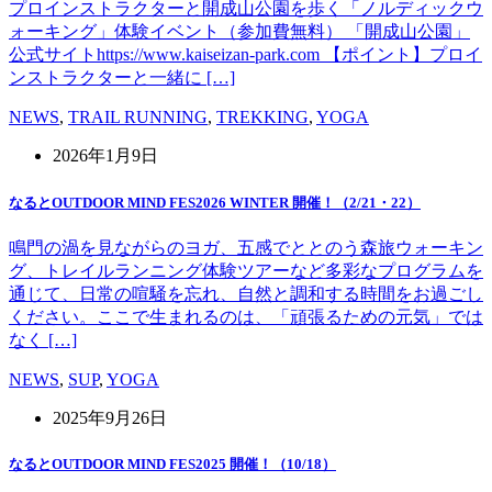
プロインストラクターと開成山公園を歩く「ノルディックウ
ォーキング」体験イベント（参加費無料） 「開成山公園」
公式サイトhttps://www.kaiseizan-park.com 【ポイント】プロイ
ンストラクターと一緒に […]
NEWS
,
TRAIL RUNNING
,
TREKKING
,
YOGA
2026年1月9日
なるとOUTDOOR MIND FES2026 WINTER 開催！（2/21・22）
鳴門の渦を見ながらのヨガ、五感でととのう森旅ウォーキン
グ、トレイルランニング体験ツアーなど多彩なプログラムを
通じて、日常の喧騒を忘れ、自然と調和する時間をお過ごし
ください。ここで生まれるのは、「頑張るための元気」では
なく […]
NEWS
,
SUP
,
YOGA
2025年9月26日
なるとOUTDOOR MIND FES2025 開催！（10/18）