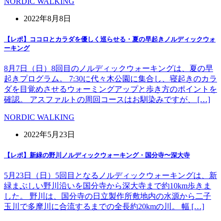
NORDIC WALKING
2022年8月8日
【レポ】ココロとカラダを優しく巡らせる・夏の早起きノルディックウォ
ーキング
8月7日（日）8回目のノルディックウォーキングは、夏の早
起きプログラム。 7:30に代々木公園に集合し、寝起きのカラ
ダを目覚めさせるウォーミングアップと歩き方のポイントを
確認。 アスファルトの周回コースはお馴染みですが、 […]
NORDIC WALKING
2022年5月23日
【レポ】新緑の野川ノルディックウォーキング・国分寺〜深大寺
5月23日（日）5回目となるノルディックウォーキングは、新
緑まぶしい野川沿いを国分寺から深大寺まで約10km歩きま
した。 野川は、国分寺の日立製作所敷地内の水源から二子
玉川で多摩川に合流するまでの全長約20kmの川。 幅 […]