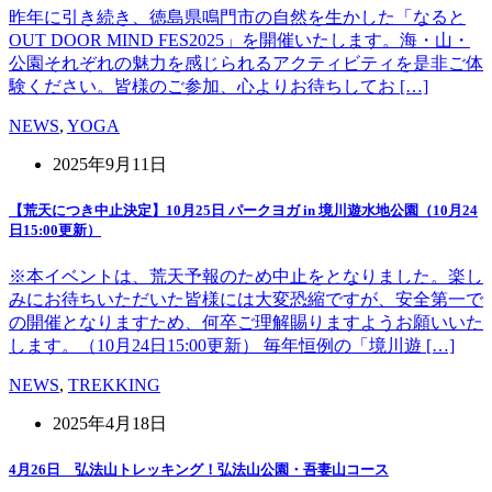
昨年に引き続き、徳島県鳴門市の自然を生かした「なると
OUT DOOR MIND FES2025」を開催いたします。海・山・
公園それぞれの魅力を感じられるアクティビティを是非ご体
験ください。皆様のご参加、心よりお待ちしてお […]
NEWS
,
YOGA
2025年9月11日
【荒天につき中止決定】10月25日 パークヨガ in 境川遊水地公園（10月24
日15:00更新）
※本イベントは、荒天予報のため中止をとなりました。楽し
みにお待ちいただいた皆様には大変恐縮ですが、安全第一で
の開催となりますため、何卒ご理解賜りますようお願いいた
します。（10月24日15:00更新） 毎年恒例の「境川遊 […]
NEWS
,
TREKKING
2025年4月18日
4月26日 弘法山トレッキング！弘法山公園・吾妻山コース