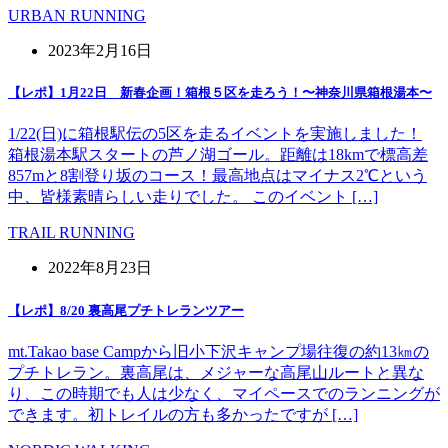
URBAN RUNNING
2023年2月16日
【レポ】1月22日 新春企画！箱根５区を走ろう！〜神奈川県箱根湯本〜
1/22(日)に箱根駅伝の5区を走るイベントを実施しました！
箱根湯本駅スタートの芦ノ湖ゴール。距離は18kmで標高差
857mと8割登り坂のコース！最高地点はマイナス2℃という
中、皆様素晴らしい走りでした。 このイベント […]
TRAIL RUNNING
2022年8月23日
【レポ】8/20 裏高尾プチトレランツアー
mt.Takao base Campから旧小下沢キャンプ場往復の約13㎞の
プチトレラン。裏高尾は、メジャーな高尾山ルートと異な
り、この時期でも人は少なく、マイペースでのランニングが
できます。初トレイルの方も多かったですが […]