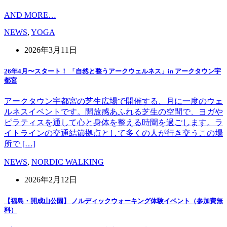
AND MORE…
NEWS
,
YOGA
2026年3月11日
26年4月〜スタート！ 「自然と整うアークウェルネス」in アークタウン宇
都宮
アークタウン宇都宮の芝生広場で開催する、月に一度のウェ
ルネスイベントです。開放感あふれる芝生の空間で、ヨガや
ピラティスを通して心と身体を整える時間を過ごします。ラ
イトラインの交通結節拠点として多くの人が行き交うこの場
所で […]
NEWS
,
NORDIC WALKING
2026年2月12日
【福島・開成山公園】 ノルディックウォーキング体験イベント（参加費無
料）