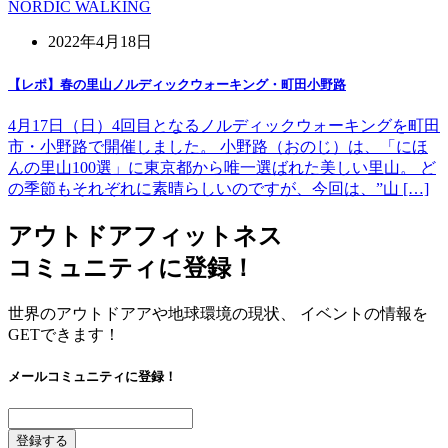
NORDIC WALKING
2022年4月18日
【レポ】春の里山ノルディックウォーキング・町田小野路
4月17日（日）4回目となるノルディックウォーキングを町田
市・小野路で開催しました。 小野路（おのじ）は、「にほ
んの里山100選」に東京都から唯一選ばれた美しい里山。 ど
の季節もそれぞれに素晴らしいのですが、今回は、”山 […]
アウトドアフィットネス
コミュニティに登録！
世界のアウトドアアや地球環境の現状、 イベントの情報を
GETできます！
メールコミュニティに登録！