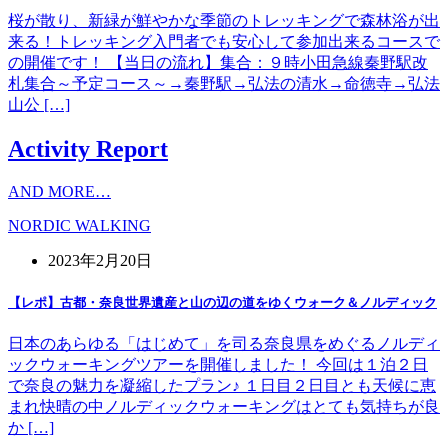
桜が散り、新緑が鮮やかな季節のトレッキングで森林浴が出
来る！トレッキング入門者でも安心して参加出来るコースで
の開催です！ 【当日の流れ】集合：９時小田急線秦野駅改
札集合～予定コース～→秦野駅→弘法の清水→命徳寺→弘法
山公 […]
Activity Report
AND MORE…
NORDIC WALKING
2023年2月20日
【レポ】古都・奈良世界遺産と山の辺の道をゆくウォーク＆ノルディック
日本のあらゆる「はじめて」を司る奈良県をめぐるノルディ
ックウォーキングツアーを開催しました！ 今回は１泊２日
で奈良の魅力を凝縮したプラン♪ １日目２日目とも天候に恵
まれ快晴の中ノルディックウォーキングはとても気持ちが良
か […]