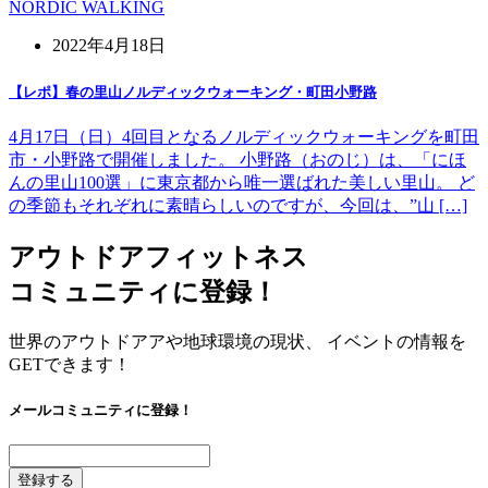
NORDIC WALKING
2022年4月18日
【レポ】春の里山ノルディックウォーキング・町田小野路
4月17日（日）4回目となるノルディックウォーキングを町田
市・小野路で開催しました。 小野路（おのじ）は、「にほ
んの里山100選」に東京都から唯一選ばれた美しい里山。 ど
の季節もそれぞれに素晴らしいのですが、今回は、”山 […]
アウトドアフィットネス
コミュニティに登録！
世界のアウトドアアや地球環境の現状、 イベントの情報を
GETできます！
メールコミュニティに登録！