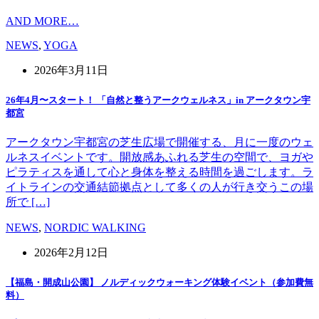
AND MORE…
NEWS
,
YOGA
2026年3月11日
26年4月〜スタート！ 「自然と整うアークウェルネス」in アークタウン宇
都宮
アークタウン宇都宮の芝生広場で開催する、月に一度のウェ
ルネスイベントです。開放感あふれる芝生の空間で、ヨガや
ピラティスを通して心と身体を整える時間を過ごします。ラ
イトラインの交通結節拠点として多くの人が行き交うこの場
所で […]
NEWS
,
NORDIC WALKING
2026年2月12日
【福島・開成山公園】 ノルディックウォーキング体験イベント（参加費無
料）