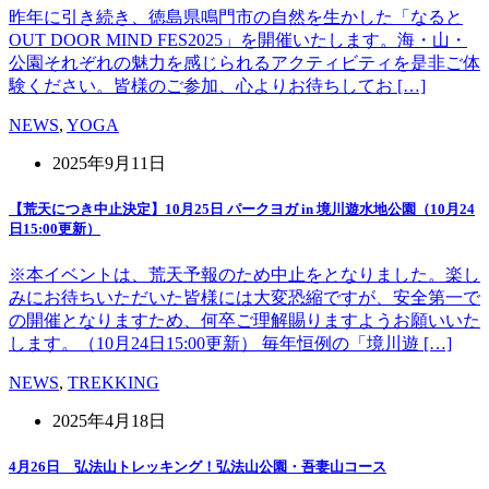
昨年に引き続き、徳島県鳴門市の自然を生かした「なると
OUT DOOR MIND FES2025」を開催いたします。海・山・
公園それぞれの魅力を感じられるアクティビティを是非ご体
験ください。皆様のご参加、心よりお待ちしてお […]
NEWS
,
YOGA
2025年9月11日
【荒天につき中止決定】10月25日 パークヨガ in 境川遊水地公園（10月24
日15:00更新）
※本イベントは、荒天予報のため中止をとなりました。楽し
みにお待ちいただいた皆様には大変恐縮ですが、安全第一で
の開催となりますため、何卒ご理解賜りますようお願いいた
します。（10月24日15:00更新） 毎年恒例の「境川遊 […]
NEWS
,
TREKKING
2025年4月18日
4月26日 弘法山トレッキング！弘法山公園・吾妻山コース