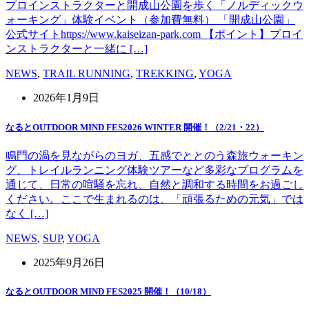
プロインストラクターと開成山公園を歩く「ノルディックウ
ォーキング」体験イベント（参加費無料） 「開成山公園」
公式サイトhttps://www.kaiseizan-park.com 【ポイント】プロイ
ンストラクターと一緒に […]
NEWS
,
TRAIL RUNNING
,
TREKKING
,
YOGA
2026年1月9日
なるとOUTDOOR MIND FES2026 WINTER 開催！（2/21・22）
鳴門の渦を見ながらのヨガ、五感でととのう森旅ウォーキン
グ、トレイルランニング体験ツアーなど多彩なプログラムを
通じて、日常の喧騒を忘れ、自然と調和する時間をお過ごし
ください。ここで生まれるのは、「頑張るための元気」では
なく […]
NEWS
,
SUP
,
YOGA
2025年9月26日
なるとOUTDOOR MIND FES2025 開催！（10/18）