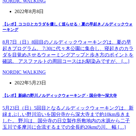
NORDIC WALKING
2022年8月8日
【レポ】ココロとカラダを優しく巡らせる・夏の早起きノルディックウォ
ーキング
8月7日（日）8回目のノルディックウォーキングは、夏の早
起きプログラム。 7:30に代々木公園に集合し、寝起きのカラ
ダを目覚めさせるウォーミングアップと歩き方のポイントを
確認。 アスファルトの周回コースはお馴染みですが、 […]
NORDIC WALKING
2022年5月23日
【レポ】新緑の野川ノルディックウォーキング・国分寺〜深大寺
5月23日（日）5回目となるノルディックウォーキングは、新
緑まぶしい野川沿いを国分寺から深大寺まで約10km歩きま
した。 野川は、国分寺の日立製作所敷地内の水源から二子
玉川で多摩川に合流するまでの全長約20kmの川。 幅 […]