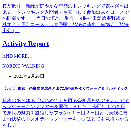
桜が散り、新緑が鮮やかな季節のトレッキングで森林浴が出
来る！トレッキング入門者でも安心して参加出来るコースで
の開催です！ 【当日の流れ】集合：９時小田急線秦野駅改
札集合～予定コース～→秦野駅→弘法の清水→命徳寺→弘法
山公 […]
Activity Report
AND MORE…
NORDIC WALKING
2023年2月20日
【レポ】古都・奈良世界遺産と山の辺の道をゆくウォーク＆ノルディック
日本のあらゆる「はじめて」を司る奈良県をめぐるノルディ
ックウォーキングツアーを開催しました！ 今回は１泊２日
で奈良の魅力を凝縮したプラン♪ １日目２日目とも天候に恵
まれ快晴の中ノルディックウォーキングはとても気持ちが良
か […]