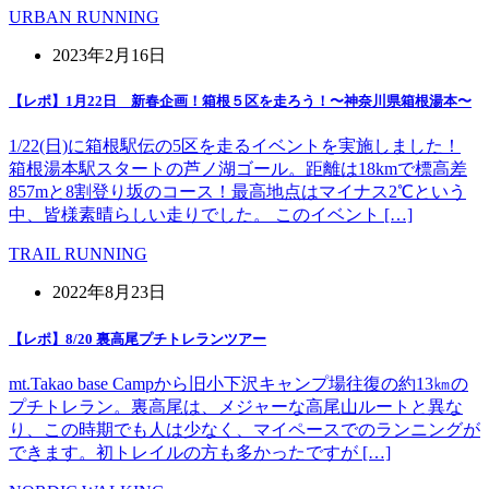
URBAN RUNNING
2023年2月16日
【レポ】1月22日 新春企画！箱根５区を走ろう！〜神奈川県箱根湯本〜
1/22(日)に箱根駅伝の5区を走るイベントを実施しました！
箱根湯本駅スタートの芦ノ湖ゴール。距離は18kmで標高差
857mと8割登り坂のコース！最高地点はマイナス2℃という
中、皆様素晴らしい走りでした。 このイベント […]
TRAIL RUNNING
2022年8月23日
【レポ】8/20 裏高尾プチトレランツアー
mt.Takao base Campから旧小下沢キャンプ場往復の約13㎞の
プチトレラン。裏高尾は、メジャーな高尾山ルートと異な
り、この時期でも人は少なく、マイペースでのランニングが
できます。初トレイルの方も多かったですが […]