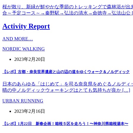
桜が散り、新緑が鮮やかな季節のトレッキングで森林浴が出
合～予定コース～→秦野駅→弘法の清水→命徳寺→弘法山公 [
Activity Report
AND MORE…
NORDIC WALKING
2023年2月20日
【レポ】古都・奈良世界遺産と山の辺の道をゆくウォーク＆ノルディック
日本のあらゆる「はじめて」を司る奈良県をめぐるノルディッ
晴の中ノルディックウォーキングはとても気持ちが良か […]
URBAN RUNNING
2023年2月16日
【レポ】1月22日 新春企画！箱根５区を走ろう！〜神奈川県箱根湯本〜