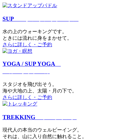
SUP
スタンドアップパドル
⽔の上のウォーキングです。
ときには流れに身をまかせて。
さらに詳しく・ご予約
YOGA / SUP YOGA
ヨガ・サップヨガ
スタジオを⾶び出そう。
海や大地の上、太陽・⽉の下で。
さらに詳しく・ご予約
TREKKING
トレッキング
現代⼈の本当のウェルビーイング。
それは、⼭に⼊り⾃然に触れること。