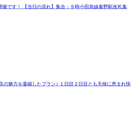
催です！ 【当日の流れ】集合：９時小田急線秦野駅改札集
良の魅力を凝縮したプラン♪ １日目２日目とも天候に恵まれ快