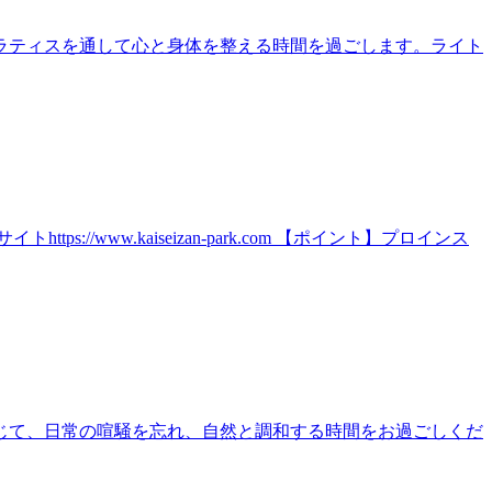
ラティスを通して心と身体を整える時間を過ごします。ライト
ww.kaiseizan-park.com 【ポイント】プロインス
じて、日常の喧騒を忘れ、自然と調和する時間をお過ごしくだ