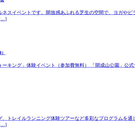
都宮
ルネスイベントです。開放感あふれる芝生の空間で、ヨガやピ
…]
料）
体験イベント（参加費無料） 「開成山公園」公式サイトhttps://w
グ、トレイルランニング体験ツアーなど多彩なプログラムを通
…]