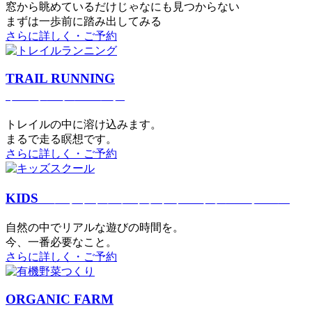
窓から眺めているだけじゃなにも見つからない
まずは一歩前に踏み出してみる
さらに詳しく・ご予約
TRAIL RUNNING
トレイルランニング
トレイルの中に溶け込みます。
まるで⾛る瞑想です。
さらに詳しく・ご予約
KIDS
アウトドアフィットネス
キッズスクール
⾃然の中でリアルな遊びの時間を。
今、⼀番必要なこと。
さらに詳しく・ご予約
ORGANIC FARM