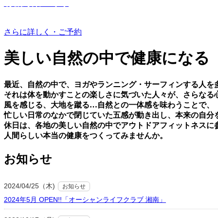
有機野菜つくり
さらに詳しく・ご予約
美しい⾃然の中で健康になる
最近、⾃然の中で、ヨガやランニング・サーフィンする⼈を
それは体を動かすことの楽しさに気づいた⼈々が、さらなる
⾵を感じる、⼤地を蹴る…⾃然との⼀体感を味わうことで、
忙しい⽇常のなかで閉じていた五感が動き出し、本来の⾃分
休⽇は、各地の美しい⾃然の中でアウトドアフィットネスに
⼈間らしい本当の健康をつくってみませんか。
お知らせ
2024/04/25（木)
お知らせ
2024年5月 OPEN!!「オーシャンライフクラブ 湘南」