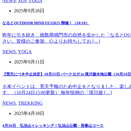
NEWS
,
SUP
,
YOGA
2025年9月26日
なるとOUTDOOR MIND FES2025 開催！（10/18）
昨年に引き続き、徳島県鳴門市の自然を生かした「なるとOUT 
さい。皆様のご参加、心よりお待ちしてお […]
NEWS
,
YOGA
2025年9月11日
【荒天につき中止決定】10月25日 パークヨガ in 境川遊水地公園（10月24日1
※本イベントは、荒天予報のため中止をとなりました。楽し
す。（10月24日15:00更新） 毎年恒例の「境川遊 […]
NEWS
,
TREKKING
2025年4月18日
4月26日 弘法山トレッキング！弘法山公園・吾妻山コース