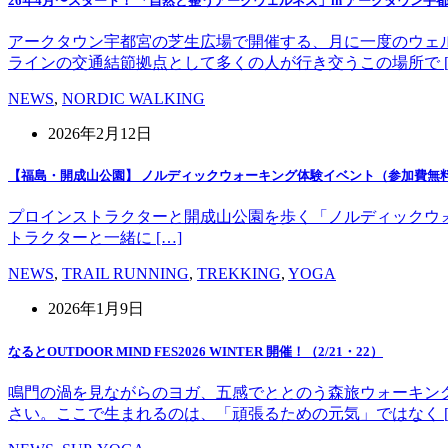
26年4月〜スタート！ 「自然と整うアークウェルネス」in アークタウン宇
アークタウン宇都宮の芝生広場で開催する、月に一度のウェ
ラインの交通結節拠点として多くの人が行き交うこの場所で [
NEWS
,
NORDIC WALKING
2026年2月12日
【福島・開成山公園】 ノルディックウォーキング体験イベント（参加費無
プロインストラクターと開成山公園を歩く「ノルディックウォーキング」
トラクターと一緒に […]
NEWS
,
TRAIL RUNNING
,
TREKKING
,
YOGA
2026年1月9日
なるとOUTDOOR MIND FES2026 WINTER 開催！（2/21・22）
鳴門の渦を見ながらのヨガ、五感でととのう森旅ウォーキン
さい。ここで生まれるのは、「頑張るための元気」ではなく [