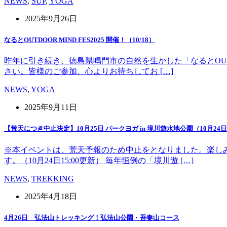
NEWS
,
SUP
,
YOGA
2025年9月26日
なるとOUTDOOR MIND FES2025 開催！（10/18）
昨年に引き続き、徳島県鳴門市の自然を生かした「なるとOUT 
さい。皆様のご参加、心よりお待ちしてお […]
NEWS
,
YOGA
2025年9月11日
【荒天につき中止決定】10月25日 パークヨガ in 境川遊水地公園（10月24日1
※本イベントは、荒天予報のため中止をとなりました。楽し
す。（10月24日15:00更新） 毎年恒例の「境川遊 […]
NEWS
,
TREKKING
2025年4月18日
4月26日 弘法山トレッキング！弘法山公園・吾妻山コース