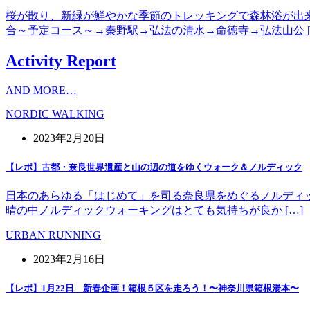
桜が散り、新緑が鮮やかな季節のトレッキングで森林浴が出
合～予定コース～→秦野駅→弘法の清水→命徳寺→弘法山公 [
Activity Report
AND MORE…
NORDIC WALKING
2023年2月20日
【レポ】古都・奈良世界遺産と山の辺の道をゆくウォーク＆ノルディック
日本のあらゆる「はじめて」を司る奈良県をめぐるノルディッ
晴の中ノルディックウォーキングはとても気持ちが良か […]
URBAN RUNNING
2023年2月16日
【レポ】1月22日 新春企画！箱根５区を走ろう！〜神奈川県箱根湯本〜