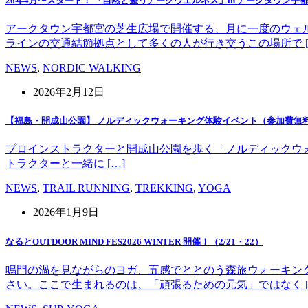
26年4月〜スタート！ 「自然と整うアークウェルネス」in アークタウン宇
アークタウン宇都宮の芝生広場で開催する、月に一度のウェ
ラインの交通結節拠点として多くの人が行き交うこの場所で [
NEWS
,
NORDIC WALKING
2026年2月12日
【福島・開成山公園】 ノルディックウォーキング体験イベント（参加費無
プロインストラクターと開成山公園を歩く「ノルディックウォーキング」
トラクターと一緒に […]
NEWS
,
TRAIL RUNNING
,
TREKKING
,
YOGA
2026年1月9日
なるとOUTDOOR MIND FES2026 WINTER 開催！（2/21・22）
鳴門の渦を見ながらのヨガ、五感でととのう森旅ウォーキン
さい。ここで生まれるのは、「頑張るための元気」ではなく [