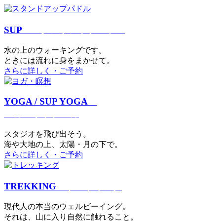
SUP
スタンドアップパドル
⽔の上のウォーキングです。
ときには流れに身をまかせて。
さらに詳しく・ご予約
YOGA / SUP YOGA
ヨガ・サップヨガ
スタジオを⾶び出そう。
海や大地の上、太陽・⽉の下で。
さらに詳しく・ご予約
TREKKING
トレッキング
現代⼈の本当のウェルビーイング。
それは、⼭に⼊り⾃然に触れること。