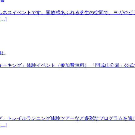
都宮
ルネスイベントです。開放感あふれる芝生の空間で、ヨガやピ
…]
料）
体験イベント（参加費無料） 「開成山公園」公式サイトhttps://w
グ、トレイルランニング体験ツアーなど多彩なプログラムを通
…]