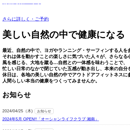
有機野菜つくり
さらに詳しく・ご予約
美しい⾃然の中で健康になる
最近、⾃然の中で、ヨガやランニング・サーフィンする⼈を
それは体を動かすことの楽しさに気づいた⼈々が、さらなる
⾵を感じる、⼤地を蹴る…⾃然との⼀体感を味わうことで、
忙しい⽇常のなかで閉じていた五感が動き出し、本来の⾃分
休⽇は、各地の美しい⾃然の中でアウトドアフィットネスに
⼈間らしい本当の健康をつくってみませんか。
お知らせ
2024/04/25（木)
お知らせ
2024年5月 OPEN!!「オーシャンライフクラブ 湘南」