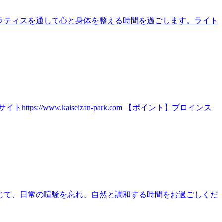
ラティスを通して心と身体を整える時間を過ごします。ライト
ww.kaiseizan-park.com 【ポイント】プロインス
じて、日常の喧騒を忘れ、自然と調和する時間をお過ごしくだ