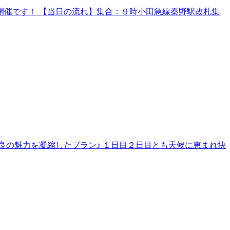
催です！ 【当日の流れ】集合：９時小田急線秦野駅改札集
良の魅力を凝縮したプラン♪ １日目２日目とも天候に恵まれ快