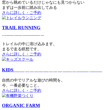
窓から眺めているだけじゃなにも見つからない
まずは一歩前に踏み出してみる
さらに詳しく・ご予約
TRAIL RUNNING
トレイルランニング
トレイルの中に溶け込みます。
まるで⾛る瞑想です。
さらに詳しく・ご予約
KIDS
アウトドアフィットネス
キッズスクール
⾃然の中でリアルな遊びの時間を。
今、⼀番必要なこと。
さらに詳しく・ご予約
ORGANIC FARM