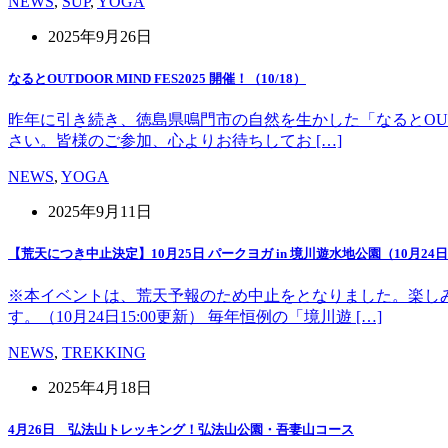
NEWS
,
SUP
,
YOGA
2025年9月26日
なるとOUTDOOR MIND FES2025 開催！（10/18）
昨年に引き続き、徳島県鳴門市の自然を生かした「なるとOUT 
さい。皆様のご参加、心よりお待ちしてお […]
NEWS
,
YOGA
2025年9月11日
【荒天につき中止決定】10月25日 パークヨガ in 境川遊水地公園（10月24日1
※本イベントは、荒天予報のため中止をとなりました。楽し
す。（10月24日15:00更新） 毎年恒例の「境川遊 […]
NEWS
,
TREKKING
2025年4月18日
4月26日 弘法山トレッキング！弘法山公園・吾妻山コース