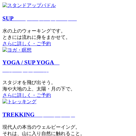
SUP
スタンドアップパドル
⽔の上のウォーキングです。
ときには流れに身をまかせて。
さらに詳しく・ご予約
YOGA / SUP YOGA
ヨガ・サップヨガ
スタジオを⾶び出そう。
海や大地の上、太陽・⽉の下で。
さらに詳しく・ご予約
TREKKING
トレッキング
現代⼈の本当のウェルビーイング。
それは、⼭に⼊り⾃然に触れること。