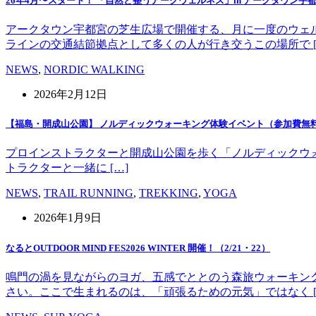
26年4月〜スタート！ 「自然と整うアークウェルネス」in アークタウン宇
アークタウン宇都宮の芝生広場で開催する、月に一度のウェ
ラインの交通結節拠点として多くの人が行き交うこの場所で [
NEWS
,
NORDIC WALKING
2026年2月12日
【福島・開成山公園】 ノルディックウォーキング体験イベント（参加費無
プロインストラクターと開成山公園を歩く「ノルディックウォーキング」
トラクターと一緒に […]
NEWS
,
TRAIL RUNNING
,
TREKKING
,
YOGA
2026年1月9日
なるとOUTDOOR MIND FES2026 WINTER 開催！（2/21・22）
鳴門の渦を見ながらのヨガ、五感でととのう森旅ウォーキン
さい。ここで生まれるのは、「頑張るための元気」ではなく [