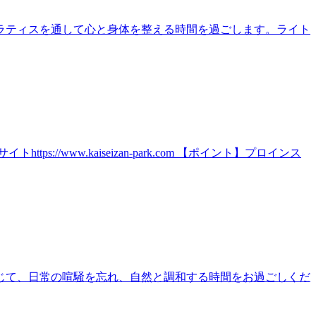
ラティスを通して心と身体を整える時間を過ごします。ライト
ww.kaiseizan-park.com 【ポイント】プロインス
じて、日常の喧騒を忘れ、自然と調和する時間をお過ごしくだ