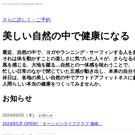
有機野菜つくり
さらに詳しく・ご予約
美しい⾃然の中で健康になる
最近、⾃然の中で、ヨガやランニング・サーフィンする⼈を
それは体を動かすことの楽しさに気づいた⼈々が、さらなる
⾵を感じる、⼤地を蹴る…⾃然との⼀体感を味わうことで、
忙しい⽇常のなかで閉じていた五感が動き出し、本来の⾃分
休⽇は、各地の美しい⾃然の中でアウトドアフィットネスに
⼈間らしい本当の健康をつくってみませんか。
お知らせ
2024/04/25（木)
お知らせ
2024年5月 OPEN!!「オーシャンライフクラブ 湘南」