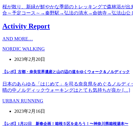
桜が散り、新緑が鮮やかな季節のトレッキングで森林浴が出
合～予定コース～→秦野駅→弘法の清水→命徳寺→弘法山公 [
Activity Report
AND MORE…
NORDIC WALKING
2023年2月20日
【レポ】古都・奈良世界遺産と山の辺の道をゆくウォーク＆ノルディック
日本のあらゆる「はじめて」を司る奈良県をめぐるノルディッ
晴の中ノルディックウォーキングはとても気持ちが良か […]
URBAN RUNNING
2023年2月16日
【レポ】1月22日 新春企画！箱根５区を走ろう！〜神奈川県箱根湯本〜