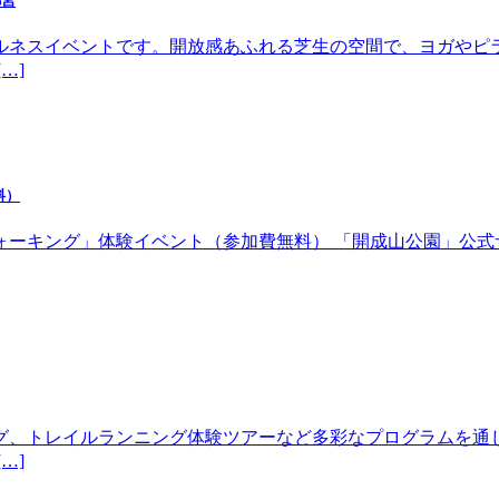
都宮
ルネスイベントです。開放感あふれる芝生の空間で、ヨガやピ
…]
料）
体験イベント（参加費無料） 「開成山公園」公式サイトhttps://w
グ、トレイルランニング体験ツアーなど多彩なプログラムを通
…]