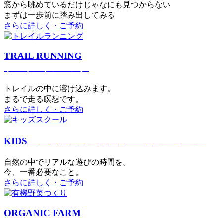
窓から眺めているだけじゃなにも見つからない
まずは一歩前に踏み出してみる
さらに詳しく・ご予約
TRAIL RUNNING
トレイルランニング
トレイルの中に溶け込みます。
まるで⾛る瞑想です。
さらに詳しく・ご予約
KIDS
アウトドアフィットネス
キッズスクール
⾃然の中でリアルな遊びの時間を。
今、⼀番必要なこと。
さらに詳しく・ご予約
ORGANIC FARM