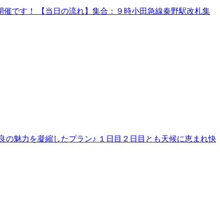
催です！ 【当日の流れ】集合：９時小田急線秦野駅改札集
良の魅力を凝縮したプラン♪ １日目２日目とも天候に恵まれ快