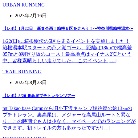
URBAN RUNNING
2023年2月16日
【レポ】1月22日 新春企画！箱根５区を走ろう！〜神奈川県箱根湯本〜
1/22(日)に箱根駅伝の5区を走るイベントを実施しました！
箱根湯本駅スタートの芦ノ湖ゴール。距離は18kmで標高差
857mと8割登り坂のコース！最高地点はマイナス2℃という
中、皆様素晴らしい走りでした。 このイベント […]
TRAIL RUNNING
2022年8月23日
【レポ】8/20 裏高尾プチトレランツアー
mt.Takao base Campから旧小下沢キャンプ場往復の約13㎞の
プチトレラン。裏高尾は、メジャーな高尾山ルートと異な
り、この時期でも人は少なく、マイペースでのランニングが
できます。初トレイルの方も多かったですが […]