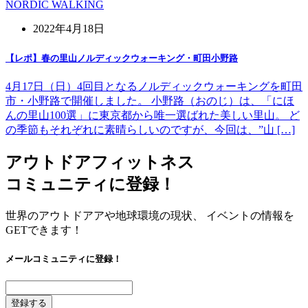
NORDIC WALKING
2022年4月18日
【レポ】春の里山ノルディックウォーキング・町田小野路
4月17日（日）4回目となるノルディックウォーキングを町田
市・小野路で開催しました。 小野路（おのじ）は、「にほ
んの里山100選」に東京都から唯一選ばれた美しい里山。 ど
の季節もそれぞれに素晴らしいのですが、今回は、”山 […]
アウトドアフィットネス
コミュニティに登録！
世界のアウトドアアや地球環境の現状、 イベントの情報を
GETできます！
メールコミュニティに登録！