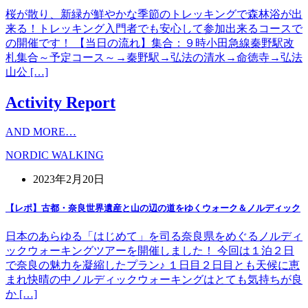
桜が散り、新緑が鮮やかな季節のトレッキングで森林浴が出
来る！トレッキング入門者でも安心して参加出来るコースで
の開催です！ 【当日の流れ】集合：９時小田急線秦野駅改
札集合～予定コース～→秦野駅→弘法の清水→命徳寺→弘法
山公 […]
Activity Report
AND MORE…
NORDIC WALKING
2023年2月20日
【レポ】古都・奈良世界遺産と山の辺の道をゆくウォーク＆ノルディック
日本のあらゆる「はじめて」を司る奈良県をめぐるノルディ
ックウォーキングツアーを開催しました！ 今回は１泊２日
で奈良の魅力を凝縮したプラン♪ １日目２日目とも天候に恵
まれ快晴の中ノルディックウォーキングはとても気持ちが良
か […]