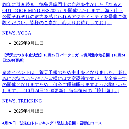
昨年に引き続き、徳島県鳴門市の自然を生かした「なると
OUT DOOR MIND FES2025」を開催いたします。海・山・
公園それぞれの魅力を感じられるアクティビティを是非ご体
験ください。皆様のご参加、心よりお待ちしてお […]
NEWS
,
YOGA
2025年9月11日
【荒天につき中止決定】10月25日 パークヨガ in 境川遊水地公園（10月24
日15:00更新）
※本イベントは、荒天予報のため中止をとなりました。楽し
みにお待ちいただいた皆様には大変恐縮ですが、安全第一で
の開催となりますため、何卒ご理解賜りますようお願いいた
します。（10月24日15:00更新） 毎年恒例の「境川遊 […]
NEWS
,
TREKKING
2025年4月18日
4月26日 弘法山トレッキング！弘法山公園・吾妻山コース