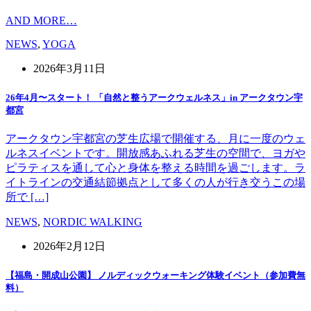
AND MORE…
NEWS
,
YOGA
2026年3月11日
26年4月〜スタート！ 「自然と整うアークウェルネス」in アークタウン宇
都宮
アークタウン宇都宮の芝生広場で開催する、月に一度のウェ
ルネスイベントです。開放感あふれる芝生の空間で、ヨガや
ピラティスを通して心と身体を整える時間を過ごします。ラ
イトラインの交通結節拠点として多くの人が行き交うこの場
所で […]
NEWS
,
NORDIC WALKING
2026年2月12日
【福島・開成山公園】 ノルディックウォーキング体験イベント（参加費無
料）