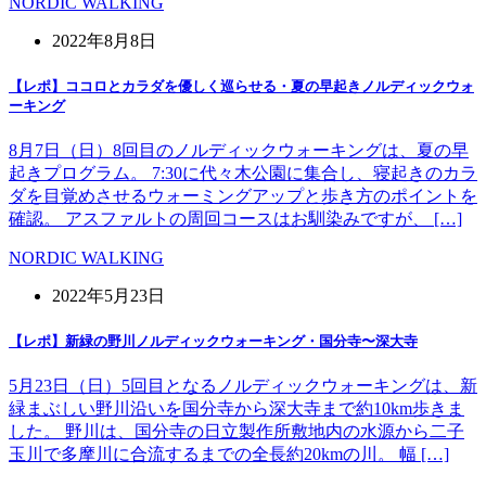
NORDIC WALKING
2022年8月8日
【レポ】ココロとカラダを優しく巡らせる・夏の早起きノルディックウォ
ーキング
8月7日（日）8回目のノルディックウォーキングは、夏の早
起きプログラム。 7:30に代々木公園に集合し、寝起きのカラ
ダを目覚めさせるウォーミングアップと歩き方のポイントを
確認。 アスファルトの周回コースはお馴染みですが、 […]
NORDIC WALKING
2022年5月23日
【レポ】新緑の野川ノルディックウォーキング・国分寺〜深大寺
5月23日（日）5回目となるノルディックウォーキングは、新
緑まぶしい野川沿いを国分寺から深大寺まで約10km歩きま
した。 野川は、国分寺の日立製作所敷地内の水源から二子
玉川で多摩川に合流するまでの全長約20kmの川。 幅 […]