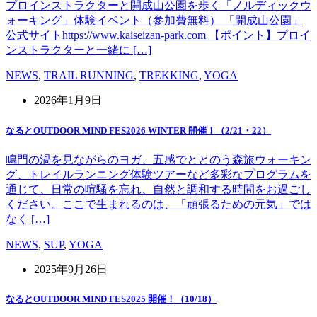
プロインストラクターと開成山公園を歩く「ノルディックウ
ォーキング」体験イベント（参加費無料） 「開成山公園」
公式サイトhttps://www.kaiseizan-park.com 【ポイント】プロイ
ンストラクターと一緒に […]
NEWS
,
TRAIL RUNNING
,
TREKKING
,
YOGA
2026年1月9日
なるとOUTDOOR MIND FES2026 WINTER 開催！（2/21・22）
鳴門の渦を見ながらのヨガ、五感でととのう森旅ウォーキン
グ、トレイルランニング体験ツアーなど多彩なプログラムを
通じて、日常の喧騒を忘れ、自然と調和する時間をお過ごし
ください。ここで生まれるのは、「頑張るための元気」では
なく […]
NEWS
,
SUP
,
YOGA
2025年9月26日
なるとOUTDOOR MIND FES2025 開催！（10/18）