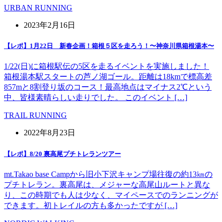
URBAN RUNNING
2023年2月16日
【レポ】1月22日 新春企画！箱根５区を走ろう！〜神奈川県箱根湯本〜
1/22(日)に箱根駅伝の5区を走るイベントを実施しました！
箱根湯本駅スタートの芦ノ湖ゴール。距離は18kmで標高差
857mと8割登り坂のコース！最高地点はマイナス2℃という
中、皆様素晴らしい走りでした。 このイベント […]
TRAIL RUNNING
2022年8月23日
【レポ】8/20 裏高尾プチトレランツアー
mt.Takao base Campから旧小下沢キャンプ場往復の約13㎞の
プチトレラン。裏高尾は、メジャーな高尾山ルートと異な
り、この時期でも人は少なく、マイペースでのランニングが
できます。初トレイルの方も多かったですが […]