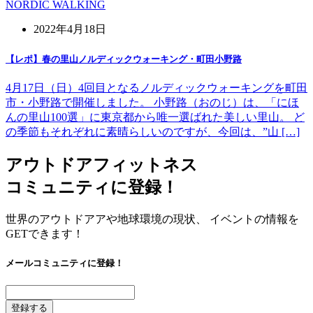
NORDIC WALKING
2022年4月18日
【レポ】春の里山ノルディックウォーキング・町田小野路
4月17日（日）4回目となるノルディックウォーキングを町田
市・小野路で開催しました。 小野路（おのじ）は、「にほ
んの里山100選」に東京都から唯一選ばれた美しい里山。 ど
の季節もそれぞれに素晴らしいのですが、今回は、”山 […]
アウトドアフィットネス
コミュニティに登録！
世界のアウトドアアや地球環境の現状、 イベントの情報を
GETできます！
メールコミュニティに登録！