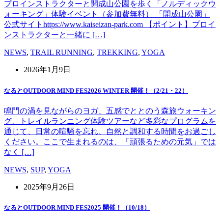
プロインストラクターと開成山公園を歩く「ノルディックウ
ォーキング」体験イベント（参加費無料） 「開成山公園」
公式サイトhttps://www.kaiseizan-park.com 【ポイント】プロイ
ンストラクターと一緒に […]
NEWS
,
TRAIL RUNNING
,
TREKKING
,
YOGA
2026年1月9日
なるとOUTDOOR MIND FES2026 WINTER 開催！（2/21・22）
鳴門の渦を見ながらのヨガ、五感でととのう森旅ウォーキン
グ、トレイルランニング体験ツアーなど多彩なプログラムを
通じて、日常の喧騒を忘れ、自然と調和する時間をお過ごし
ください。ここで生まれるのは、「頑張るための元気」では
なく […]
NEWS
,
SUP
,
YOGA
2025年9月26日
なるとOUTDOOR MIND FES2025 開催！（10/18）