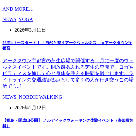
AND MORE…
NEWS
,
YOGA
2026年3月11日
26年4月〜スタート！ 「自然と整うアークウェルネス」in アークタウン宇
都宮
アークタウン宇都宮の芝生広場で開催する、月に一度のウェ
ルネスイベントです。開放感あふれる芝生の空間で、ヨガや
ピラティスを通して心と身体を整える時間を過ごします。ラ
イトラインの交通結節拠点として多くの人が行き交うこの場
所で […]
NEWS
,
NORDIC WALKING
2026年2月12日
【福島・開成山公園】 ノルディックウォーキング体験イベント（参加費無
料）