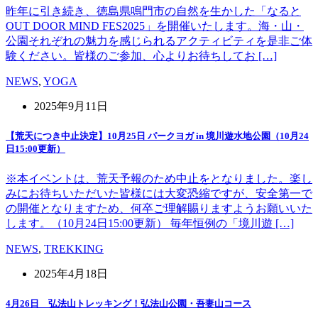
昨年に引き続き、徳島県鳴門市の自然を生かした「なると
OUT DOOR MIND FES2025」を開催いたします。海・山・
公園それぞれの魅力を感じられるアクティビティを是非ご体
験ください。皆様のご参加、心よりお待ちしてお […]
NEWS
,
YOGA
2025年9月11日
【荒天につき中止決定】10月25日 パークヨガ in 境川遊水地公園（10月24
日15:00更新）
※本イベントは、荒天予報のため中止をとなりました。楽し
みにお待ちいただいた皆様には大変恐縮ですが、安全第一で
の開催となりますため、何卒ご理解賜りますようお願いいた
します。（10月24日15:00更新） 毎年恒例の「境川遊 […]
NEWS
,
TREKKING
2025年4月18日
4月26日 弘法山トレッキング！弘法山公園・吾妻山コース