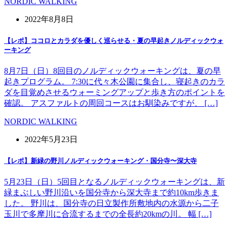
NORDIC WALKING
2022年8月8日
【レポ】ココロとカラダを優しく巡らせる・夏の早起きノルディックウォ
ーキング
8月7日（日）8回目のノルディックウォーキングは、夏の早
起きプログラム。 7:30に代々木公園に集合し、寝起きのカラ
ダを目覚めさせるウォーミングアップと歩き方のポイントを
確認。 アスファルトの周回コースはお馴染みですが、 […]
NORDIC WALKING
2022年5月23日
【レポ】新緑の野川ノルディックウォーキング・国分寺〜深大寺
5月23日（日）5回目となるノルディックウォーキングは、新
緑まぶしい野川沿いを国分寺から深大寺まで約10km歩きま
した。 野川は、国分寺の日立製作所敷地内の水源から二子
玉川で多摩川に合流するまでの全長約20kmの川。 幅 […]