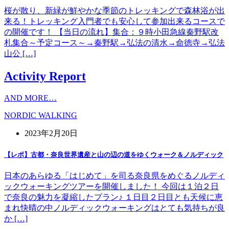
桜が散り、新緑が鮮やかな季節のトレッキングで森林浴が出
来る！トレッキング入門者でも安心して参加出来るコースで
の開催です！ 【当日の流れ】集合：９時小田急線秦野駅改
札集合～予定コース～→秦野駅→弘法の清水→命徳寺→弘法
山公 […]
Activity Report
AND MORE…
NORDIC WALKING
2023年2月20日
【レポ】古都・奈良世界遺産と山の辺の道をゆくウォーク＆ノルディック
日本のあらゆる「はじめて」を司る奈良県をめぐるノルディ
ックウォーキングツアーを開催しました！ 今回は１泊２日
で奈良の魅力を凝縮したプラン♪ １日目２日目とも天候に恵
まれ快晴の中ノルディックウォーキングはとても気持ちが良
か […]