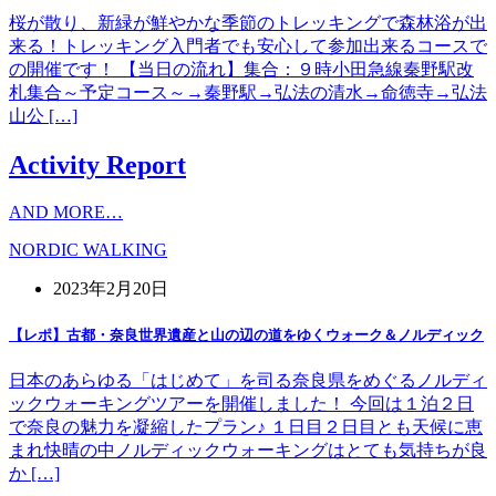
桜が散り、新緑が鮮やかな季節のトレッキングで森林浴が出
来る！トレッキング入門者でも安心して参加出来るコースで
の開催です！ 【当日の流れ】集合：９時小田急線秦野駅改
札集合～予定コース～→秦野駅→弘法の清水→命徳寺→弘法
山公 […]
Activity Report
AND MORE…
NORDIC WALKING
2023年2月20日
【レポ】古都・奈良世界遺産と山の辺の道をゆくウォーク＆ノルディック
日本のあらゆる「はじめて」を司る奈良県をめぐるノルディ
ックウォーキングツアーを開催しました！ 今回は１泊２日
で奈良の魅力を凝縮したプラン♪ １日目２日目とも天候に恵
まれ快晴の中ノルディックウォーキングはとても気持ちが良
か […]