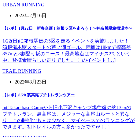
URBAN RUNNING
2023年2月16日
【レポ】1月22日 新春企画！箱根５区を走ろう！〜神奈川県箱根湯本〜
1/22(日)に箱根駅伝の5区を走るイベントを実施しました！
箱根湯本駅スタートの芦ノ湖ゴール。距離は18kmで標高差
857mと8割登り坂のコース！最高地点はマイナス2℃という
中、皆様素晴らしい走りでした。 このイベント […]
TRAIL RUNNING
2022年8月23日
【レポ】8/20 裏高尾プチトレランツアー
mt.Takao base Campから旧小下沢キャンプ場往復の約13㎞の
プチトレラン。裏高尾は、メジャーな高尾山ルートと異な
り、この時期でも人は少なく、マイペースでのランニングが
できます。初トレイルの方も多かったですが […]