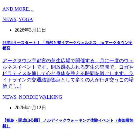
AND MORE…
NEWS
,
YOGA
2026年3月11日
26年4月〜スタート！ 「自然と整うアークウェルネス」in アークタウン宇
都宮
アークタウン宇都宮の芝生広場で開催する、月に一度のウェ
ルネスイベントです。開放感あふれる芝生の空間で、ヨガや
ピラティスを通して心と身体を整える時間を過ごします。ラ
イトラインの交通結節拠点として多くの人が行き交うこの場
所で […]
NEWS
,
NORDIC WALKING
2026年2月12日
【福島・開成山公園】 ノルディックウォーキング体験イベント（参加費無
料）