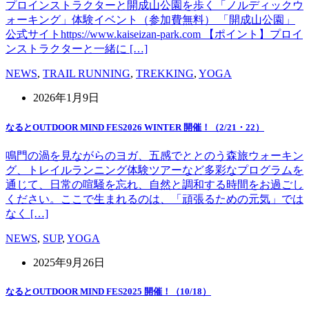
プロインストラクターと開成山公園を歩く「ノルディックウ
ォーキング」体験イベント（参加費無料） 「開成山公園」
公式サイトhttps://www.kaiseizan-park.com 【ポイント】プロイ
ンストラクターと一緒に […]
NEWS
,
TRAIL RUNNING
,
TREKKING
,
YOGA
2026年1月9日
なるとOUTDOOR MIND FES2026 WINTER 開催！（2/21・22）
鳴門の渦を見ながらのヨガ、五感でととのう森旅ウォーキン
グ、トレイルランニング体験ツアーなど多彩なプログラムを
通じて、日常の喧騒を忘れ、自然と調和する時間をお過ごし
ください。ここで生まれるのは、「頑張るための元気」では
なく […]
NEWS
,
SUP
,
YOGA
2025年9月26日
なるとOUTDOOR MIND FES2025 開催！（10/18）