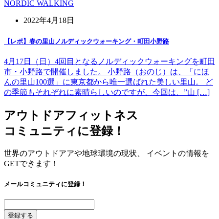
NORDIC WALKING
2022年4月18日
【レポ】春の里山ノルディックウォーキング・町田小野路
4月17日（日）4回目となるノルディックウォーキングを町田
市・小野路で開催しました。 小野路（おのじ）は、「にほ
んの里山100選」に東京都から唯一選ばれた美しい里山。 ど
の季節もそれぞれに素晴らしいのですが、今回は、”山 […]
アウトドアフィットネス
コミュニティに登録！
世界のアウトドアアや地球環境の現状、 イベントの情報を
GETできます！
メールコミュニティに登録！