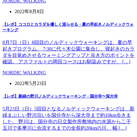
NORDIC WALKING
2022年8月8日
【レポ】ココロとカラダを優しく巡らせる・夏の早起きノルディックウォ
ーキング
8月7日（日）8回目のノルディックウォーキングは、夏の早
起きプログラム。 7:30に代々木公園に集合し、寝起きのカラ
ダを目覚めさせるウォーミングアップと歩き方のポイントを
確認。 アスファルトの周回コースはお馴染みですが、 […]
NORDIC WALKING
2022年5月23日
【レポ】新緑の野川ノルディックウォーキング・国分寺〜深大寺
5月23日（日）5回目となるノルディックウォーキングは、新
緑まぶしい野川沿いを国分寺から深大寺まで約10km歩きま
した。 野川は、国分寺の日立製作所敷地内の水源から二子
玉川で多摩川に合流するまでの全長約20kmの川。 幅 […]