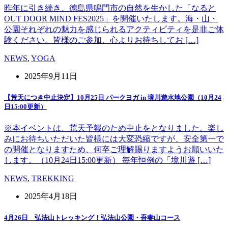
昨年に引き続き、徳島県鳴門市の自然を生かした「なると
OUT DOOR MIND FES2025」を開催いたします。海・山・
公園それぞれの魅力を感じられるアクティビティを是非ご体
験ください。皆様のご参加、心よりお待ちしてお […]
NEWS
,
YOGA
2025年9月11日
【荒天につき中止決定】10月25日 パークヨガ in 境川遊水地公園（10月24
日15:00更新）
※本イベントは、荒天予報のため中止をとなりました。楽し
みにお待ちいただいた皆様には大変恐縮ですが、安全第一で
の開催となりますため、何卒ご理解賜りますようお願いいた
します。（10月24日15:00更新） 毎年恒例の「境川遊 […]
NEWS
,
TREKKING
2025年4月18日
4月26日 弘法山トレッキング！弘法山公園・吾妻山コース