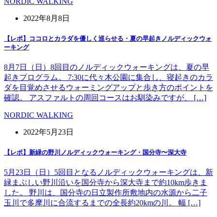
NORDIC WALKING
2022年8月8日
【レポ】ココロとカラダを優しく巡らせる・夏の早起きノルディックウォ
ーキング
8月7日（日）8回目のノルディックウォーキングは、夏の早
起きプログラム。 7:30に代々木公園に集合し、寝起きのカラ
ダを目覚めさせるウォーミングアップと歩き方のポイントを
確認。 アスファルトの周回コースはお馴染みですが、 […]
NORDIC WALKING
2022年5月23日
【レポ】新緑の野川ノルディックウォーキング・国分寺〜深大寺
5月23日（日）5回目となるノルディックウォーキングは、新
緑まぶしい野川沿いを国分寺から深大寺まで約10km歩きま
した。 野川は、国分寺の日立製作所敷地内の水源から二子
玉川で多摩川に合流するまでの全長約20kmの川。 幅 […]