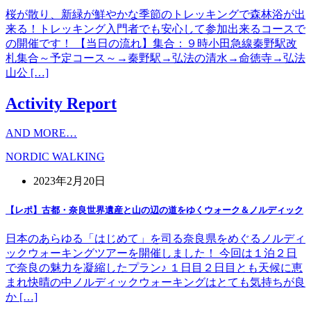
桜が散り、新緑が鮮やかな季節のトレッキングで森林浴が出
来る！トレッキング入門者でも安心して参加出来るコースで
の開催です！ 【当日の流れ】集合：９時小田急線秦野駅改
札集合～予定コース～→秦野駅→弘法の清水→命徳寺→弘法
山公 […]
Activity Report
AND MORE…
NORDIC WALKING
2023年2月20日
【レポ】古都・奈良世界遺産と山の辺の道をゆくウォーク＆ノルディック
日本のあらゆる「はじめて」を司る奈良県をめぐるノルディ
ックウォーキングツアーを開催しました！ 今回は１泊２日
で奈良の魅力を凝縮したプラン♪ １日目２日目とも天候に恵
まれ快晴の中ノルディックウォーキングはとても気持ちが良
か […]