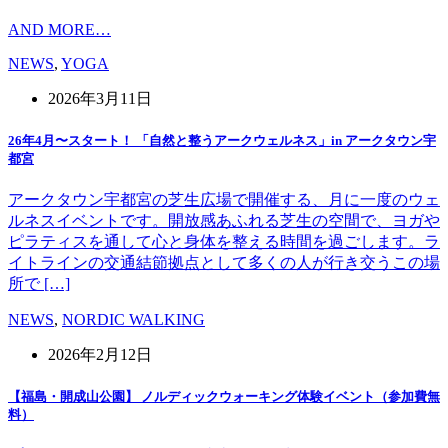
AND MORE…
NEWS
,
YOGA
2026年3月11日
26年4月〜スタート！ 「自然と整うアークウェルネス」in アークタウン宇
都宮
アークタウン宇都宮の芝生広場で開催する、月に一度のウェ
ルネスイベントです。開放感あふれる芝生の空間で、ヨガや
ピラティスを通して心と身体を整える時間を過ごします。ラ
イトラインの交通結節拠点として多くの人が行き交うこの場
所で […]
NEWS
,
NORDIC WALKING
2026年2月12日
【福島・開成山公園】 ノルディックウォーキング体験イベント（参加費無
料）