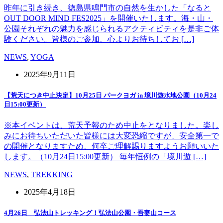
昨年に引き続き、徳島県鳴門市の自然を生かした「なると
OUT DOOR MIND FES2025」を開催いたします。海・山・
公園それぞれの魅力を感じられるアクティビティを是非ご体
験ください。皆様のご参加、心よりお待ちしてお […]
NEWS
,
YOGA
2025年9月11日
【荒天につき中止決定】10月25日 パークヨガ in 境川遊水地公園（10月24
日15:00更新）
※本イベントは、荒天予報のため中止をとなりました。楽し
みにお待ちいただいた皆様には大変恐縮ですが、安全第一で
の開催となりますため、何卒ご理解賜りますようお願いいた
します。（10月24日15:00更新） 毎年恒例の「境川遊 […]
NEWS
,
TREKKING
2025年4月18日
4月26日 弘法山トレッキング！弘法山公園・吾妻山コース