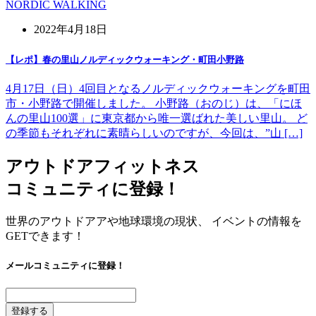
NORDIC WALKING
2022年4月18日
【レポ】春の里山ノルディックウォーキング・町田小野路
4月17日（日）4回目となるノルディックウォーキングを町田
市・小野路で開催しました。 小野路（おのじ）は、「にほ
んの里山100選」に東京都から唯一選ばれた美しい里山。 ど
の季節もそれぞれに素晴らしいのですが、今回は、”山 […]
アウトドアフィットネス
コミュニティに登録！
世界のアウトドアアや地球環境の現状、 イベントの情報を
GETできます！
メールコミュニティに登録！