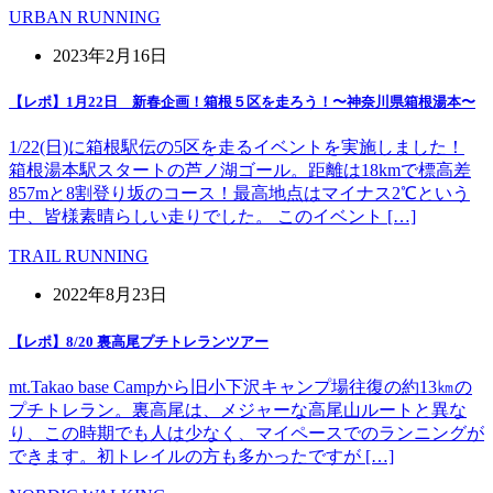
URBAN RUNNING
2023年2月16日
【レポ】1月22日 新春企画！箱根５区を走ろう！〜神奈川県箱根湯本〜
1/22(日)に箱根駅伝の5区を走るイベントを実施しました！
箱根湯本駅スタートの芦ノ湖ゴール。距離は18kmで標高差
857mと8割登り坂のコース！最高地点はマイナス2℃という
中、皆様素晴らしい走りでした。 このイベント […]
TRAIL RUNNING
2022年8月23日
【レポ】8/20 裏高尾プチトレランツアー
mt.Takao base Campから旧小下沢キャンプ場往復の約13㎞の
プチトレラン。裏高尾は、メジャーな高尾山ルートと異な
り、この時期でも人は少なく、マイペースでのランニングが
できます。初トレイルの方も多かったですが […]