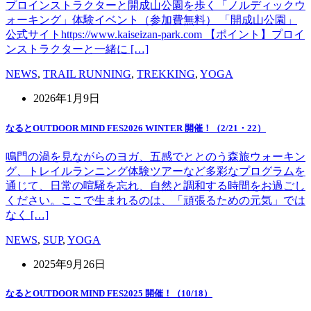
プロインストラクターと開成山公園を歩く「ノルディックウ
ォーキング」体験イベント（参加費無料） 「開成山公園」
公式サイトhttps://www.kaiseizan-park.com 【ポイント】プロイ
ンストラクターと一緒に […]
NEWS
,
TRAIL RUNNING
,
TREKKING
,
YOGA
2026年1月9日
なるとOUTDOOR MIND FES2026 WINTER 開催！（2/21・22）
鳴門の渦を見ながらのヨガ、五感でととのう森旅ウォーキン
グ、トレイルランニング体験ツアーなど多彩なプログラムを
通じて、日常の喧騒を忘れ、自然と調和する時間をお過ごし
ください。ここで生まれるのは、「頑張るための元気」では
なく […]
NEWS
,
SUP
,
YOGA
2025年9月26日
なるとOUTDOOR MIND FES2025 開催！（10/18）