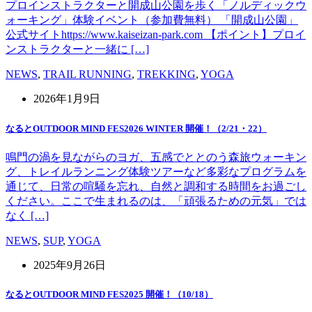
プロインストラクターと開成山公園を歩く「ノルディックウ
ォーキング」体験イベント（参加費無料） 「開成山公園」
公式サイトhttps://www.kaiseizan-park.com 【ポイント】プロイ
ンストラクターと一緒に […]
NEWS
,
TRAIL RUNNING
,
TREKKING
,
YOGA
2026年1月9日
なるとOUTDOOR MIND FES2026 WINTER 開催！（2/21・22）
鳴門の渦を見ながらのヨガ、五感でととのう森旅ウォーキン
グ、トレイルランニング体験ツアーなど多彩なプログラムを
通じて、日常の喧騒を忘れ、自然と調和する時間をお過ごし
ください。ここで生まれるのは、「頑張るための元気」では
なく […]
NEWS
,
SUP
,
YOGA
2025年9月26日
なるとOUTDOOR MIND FES2025 開催！（10/18）