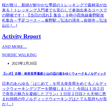
桜が散り、新緑が鮮やかな季節のトレッキングで森林浴が出
来る！トレッキング入門者でも安心して参加出来るコースで
の開催です！ 【当日の流れ】集合：９時小田急線秦野駅改
札集合～予定コース～→秦野駅→弘法の清水→命徳寺→弘法
山公 […]
Activity Report
AND MORE…
NORDIC WALKING
2023年2月20日
【レポ】古都・奈良世界遺産と山の辺の道をゆくウォーク＆ノルディック
日本のあらゆる「はじめて」を司る奈良県をめぐるノルディ
ックウォーキングツアーを開催しました！ 今回は１泊２日
で奈良の魅力を凝縮したプラン♪ １日目２日目とも天候に恵
まれ快晴の中ノルディックウォーキングはとても気持ちが良
か […]