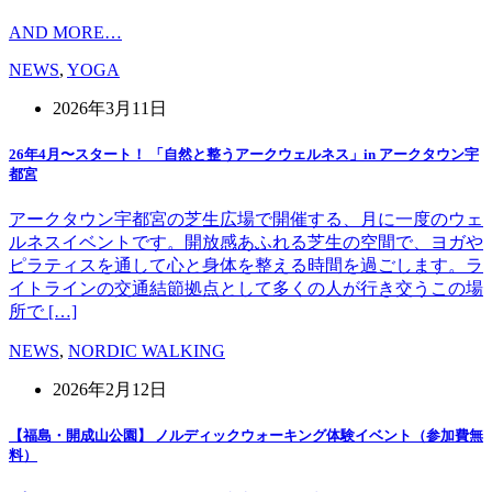
AND MORE…
NEWS
,
YOGA
2026年3月11日
26年4月〜スタート！ 「自然と整うアークウェルネス」in アークタウン宇
都宮
アークタウン宇都宮の芝生広場で開催する、月に一度のウェ
ルネスイベントです。開放感あふれる芝生の空間で、ヨガや
ピラティスを通して心と身体を整える時間を過ごします。ラ
イトラインの交通結節拠点として多くの人が行き交うこの場
所で […]
NEWS
,
NORDIC WALKING
2026年2月12日
【福島・開成山公園】 ノルディックウォーキング体験イベント（参加費無
料）