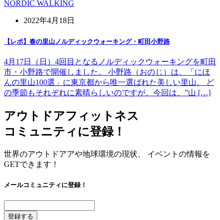
NORDIC WALKING
2022年4月18日
【レポ】春の里山ノルディックウォーキング・町田小野路
4月17日（日）4回目となるノルディックウォーキングを町田
市・小野路で開催しました。 小野路（おのじ）は、「にほ
んの里山100選」に東京都から唯一選ばれた美しい里山。 ど
の季節もそれぞれに素晴らしいのですが、今回は、”山 […]
アウトドアフィットネス
コミュニティに登録！
世界のアウトドアアや地球環境の現状、 イベントの情報を
GETできます！
メールコミュニティに登録！