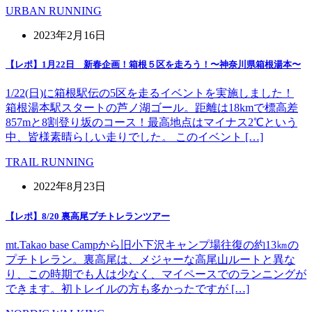
URBAN RUNNING
2023年2月16日
【レポ】1月22日 新春企画！箱根５区を走ろう！〜神奈川県箱根湯本〜
1/22(日)に箱根駅伝の5区を走るイベントを実施しました！
箱根湯本駅スタートの芦ノ湖ゴール。距離は18kmで標高差
857mと8割登り坂のコース！最高地点はマイナス2℃という
中、皆様素晴らしい走りでした。 このイベント […]
TRAIL RUNNING
2022年8月23日
【レポ】8/20 裏高尾プチトレランツアー
mt.Takao base Campから旧小下沢キャンプ場往復の約13㎞の
プチトレラン。裏高尾は、メジャーな高尾山ルートと異な
り、この時期でも人は少なく、マイペースでのランニングが
できます。初トレイルの方も多かったですが […]