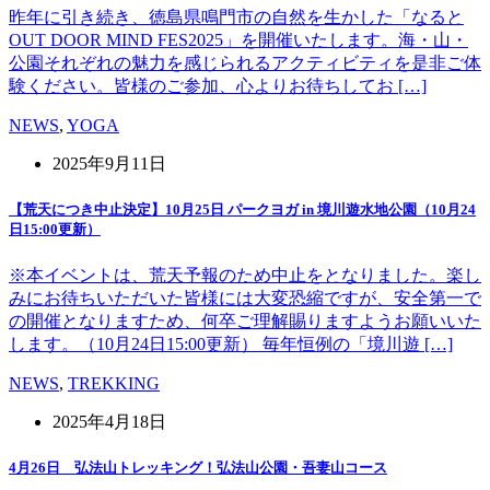
昨年に引き続き、徳島県鳴門市の自然を生かした「なると
OUT DOOR MIND FES2025」を開催いたします。海・山・
公園それぞれの魅力を感じられるアクティビティを是非ご体
験ください。皆様のご参加、心よりお待ちしてお […]
NEWS
,
YOGA
2025年9月11日
【荒天につき中止決定】10月25日 パークヨガ in 境川遊水地公園（10月24
日15:00更新）
※本イベントは、荒天予報のため中止をとなりました。楽し
みにお待ちいただいた皆様には大変恐縮ですが、安全第一で
の開催となりますため、何卒ご理解賜りますようお願いいた
します。（10月24日15:00更新） 毎年恒例の「境川遊 […]
NEWS
,
TREKKING
2025年4月18日
4月26日 弘法山トレッキング！弘法山公園・吾妻山コース