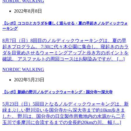
NORDIC WALKING
2022年8月8日
【レポ】ココロとカラダを優しく巡らせる・夏の早起きノルディックウォ
ーキング
8月7日（日）8回目のノルディックウォーキングは、夏の早
起きプログラム。 7:30に代々木公園に集合し、寝起きのカラ
ダを目覚めさせるウォーミングアップと歩き方のポイントを
確認。 アスファルトの周回コースはお馴染みですが、 […]
NORDIC WALKING
2022年5月23日
【レポ】新緑の野川ノルディックウォーキング・国分寺〜深大寺
5月23日（日）5回目となるノルディックウォーキングは、新
緑まぶしい野川沿いを国分寺から深大寺まで約10km歩きま
した。 野川は、国分寺の日立製作所敷地内の水源から二子
玉川で多摩川に合流するまでの全長約20kmの川。 幅 […]