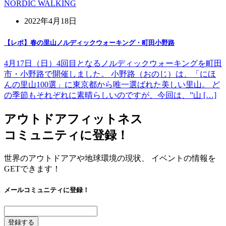
NORDIC WALKING
2022年4月18日
【レポ】春の里山ノルディックウォーキング・町田小野路
4月17日（日）4回目となるノルディックウォーキングを町田
市・小野路で開催しました。 小野路（おのじ）は、「にほ
んの里山100選」に東京都から唯一選ばれた美しい里山。 ど
の季節もそれぞれに素晴らしいのですが、今回は、”山 […]
アウトドアフィットネス
コミュニティに登録！
世界のアウトドアアや地球環境の現状、 イベントの情報を
GETできます！
メールコミュニティに登録！