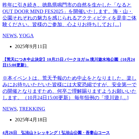
昨年に引き続き、徳島県鳴門市の自然を生かした「なると
OUT DOOR MIND FES2025」を開催いたします。海・山・
公園それぞれの魅力を感じられるアクティビティを是非ご体
験ください。皆様のご参加、心よりお待ちしてお […]
NEWS
,
YOGA
2025年9月11日
【荒天につき中止決定】10月25日 パークヨガ in 境川遊水地公園（10月24
日15:00更新）
※本イベントは、荒天予報のため中止をとなりました。楽し
みにお待ちいただいた皆様には大変恐縮ですが、安全第一で
の開催となりますため、何卒ご理解賜りますようお願いいた
します。（10月24日15:00更新） 毎年恒例の「境川遊 […]
NEWS
,
TREKKING
2025年4月18日
4月26日 弘法山トレッキング！弘法山公園・吾妻山コース