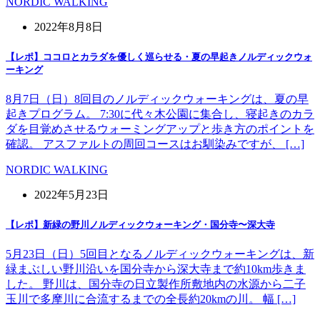
NORDIC WALKING
2022年8月8日
【レポ】ココロとカラダを優しく巡らせる・夏の早起きノルディックウォ
ーキング
8月7日（日）8回目のノルディックウォーキングは、夏の早
起きプログラム。 7:30に代々木公園に集合し、寝起きのカラ
ダを目覚めさせるウォーミングアップと歩き方のポイントを
確認。 アスファルトの周回コースはお馴染みですが、 […]
NORDIC WALKING
2022年5月23日
【レポ】新緑の野川ノルディックウォーキング・国分寺〜深大寺
5月23日（日）5回目となるノルディックウォーキングは、新
緑まぶしい野川沿いを国分寺から深大寺まで約10km歩きま
した。 野川は、国分寺の日立製作所敷地内の水源から二子
玉川で多摩川に合流するまでの全長約20kmの川。 幅 […]