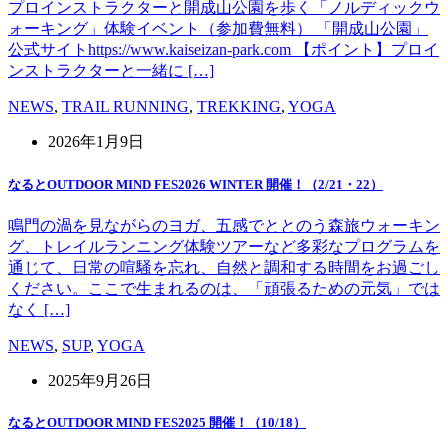
プロインストラクターと開成山公園を歩く「ノルディックウ
ォーキング」体験イベント（参加費無料） 「開成山公園」
公式サイトhttps://www.kaiseizan-park.com 【ポイント】プロイ
ンストラクターと一緒に […]
NEWS
,
TRAIL RUNNING
,
TREKKING
,
YOGA
2026年1月9日
なるとOUTDOOR MIND FES2026 WINTER 開催！（2/21・22）
鳴門の渦を見ながらのヨガ、五感でととのう森旅ウォーキン
グ、トレイルランニング体験ツアーなど多彩なプログラムを
通じて、日常の喧騒を忘れ、自然と調和する時間をお過ごし
ください。ここで生まれるのは、「頑張るための元気」では
なく […]
NEWS
,
SUP
,
YOGA
2025年9月26日
なるとOUTDOOR MIND FES2025 開催！（10/18）