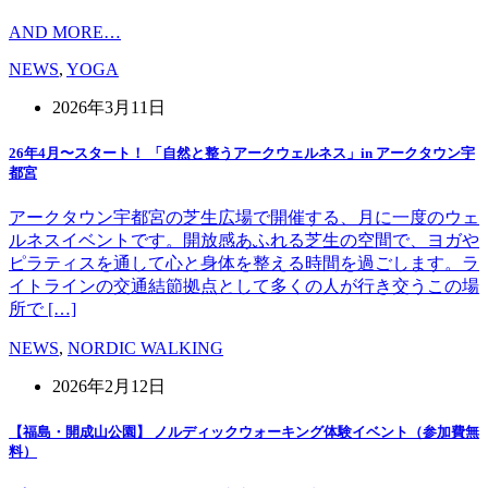
AND MORE…
NEWS
,
YOGA
2026年3月11日
26年4月〜スタート！ 「自然と整うアークウェルネス」in アークタウン宇
都宮
アークタウン宇都宮の芝生広場で開催する、月に一度のウェ
ルネスイベントです。開放感あふれる芝生の空間で、ヨガや
ピラティスを通して心と身体を整える時間を過ごします。ラ
イトラインの交通結節拠点として多くの人が行き交うこの場
所で […]
NEWS
,
NORDIC WALKING
2026年2月12日
【福島・開成山公園】 ノルディックウォーキング体験イベント（参加費無
料）