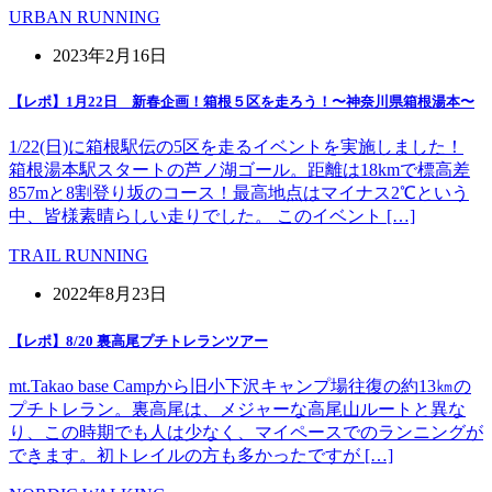
URBAN RUNNING
2023年2月16日
【レポ】1月22日 新春企画！箱根５区を走ろう！〜神奈川県箱根湯本〜
1/22(日)に箱根駅伝の5区を走るイベントを実施しました！
箱根湯本駅スタートの芦ノ湖ゴール。距離は18kmで標高差
857mと8割登り坂のコース！最高地点はマイナス2℃という
中、皆様素晴らしい走りでした。 このイベント […]
TRAIL RUNNING
2022年8月23日
【レポ】8/20 裏高尾プチトレランツアー
mt.Takao base Campから旧小下沢キャンプ場往復の約13㎞の
プチトレラン。裏高尾は、メジャーな高尾山ルートと異な
り、この時期でも人は少なく、マイペースでのランニングが
できます。初トレイルの方も多かったですが […]