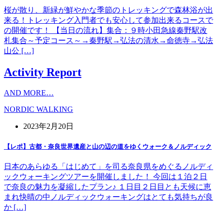
桜が散り、新緑が鮮やかな季節のトレッキングで森林浴が出
来る！トレッキング入門者でも安心して参加出来るコースで
の開催です！ 【当日の流れ】集合：９時小田急線秦野駅改
札集合～予定コース～→秦野駅→弘法の清水→命徳寺→弘法
山公 […]
Activity Report
AND MORE…
NORDIC WALKING
2023年2月20日
【レポ】古都・奈良世界遺産と山の辺の道をゆくウォーク＆ノルディック
日本のあらゆる「はじめて」を司る奈良県をめぐるノルディ
ックウォーキングツアーを開催しました！ 今回は１泊２日
で奈良の魅力を凝縮したプラン♪ １日目２日目とも天候に恵
まれ快晴の中ノルディックウォーキングはとても気持ちが良
か […]