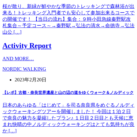
桜が散り、新緑が鮮やかな季節のトレッキングで森林浴が出
来る！トレッキング入門者でも安心して参加出来るコースで
の開催です！ 【当日の流れ】集合：９時小田急線秦野駅改
札集合～予定コース～→秦野駅→弘法の清水→命徳寺→弘法
山公 […]
Activity Report
AND MORE…
NORDIC WALKING
2023年2月20日
【レポ】古都・奈良世界遺産と山の辺の道をゆくウォーク＆ノルディック
日本のあらゆる「はじめて」を司る奈良県をめぐるノルディ
ックウォーキングツアーを開催しました！ 今回は１泊２日
で奈良の魅力を凝縮したプラン♪ １日目２日目とも天候に恵
まれ快晴の中ノルディックウォーキングはとても気持ちが良
か […]