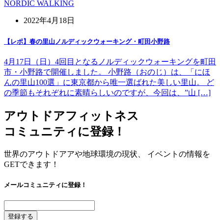
NORDIC WALKING
2022年4月18日
【レポ】春の里山ノルディックウォーキング・町田小野路
4月17日（日）4回目となるノルディックウォーキングを町田
市・小野路で開催しました。 小野路（おのじ）は、「にほ
んの里山100選」に東京都から唯一選ばれた美しい里山。 ど
の季節もそれぞれに素晴らしいのですが、今回は、”山 […]
アウトドアフィットネス
コミュニティに登録！
世界のアウトドアアや地球環境の現状、 イベントの情報を
GETできます！
メールコミュニティに登録！