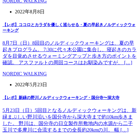
NORDIC WALKING
2022年8月8日
【レポ】ココロとカラダを優しく巡らせる・夏の早起きノルディックウォ
ーキング
8月7日（日）8回目のノルディックウォーキングは、夏の早
起きプログラム。 7:30に代々木公園に集合し、寝起きのカラ
ダを目覚めさせるウォーミングアップと歩き方のポイントを
確認。 アスファルトの周回コースはお馴染みですが、 […]
NORDIC WALKING
2022年5月23日
【レポ】新緑の野川ノルディックウォーキング・国分寺〜深大寺
5月23日（日）5回目となるノルディックウォーキングは、新
緑まぶしい野川沿いを国分寺から深大寺まで約10km歩きま
した。 野川は、国分寺の日立製作所敷地内の水源から二子
玉川で多摩川に合流するまでの全長約20kmの川。 幅 […]