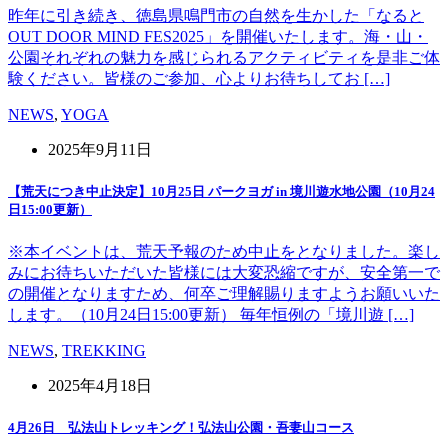
昨年に引き続き、徳島県鳴門市の自然を生かした「なると
OUT DOOR MIND FES2025」を開催いたします。海・山・
公園それぞれの魅力を感じられるアクティビティを是非ご体
験ください。皆様のご参加、心よりお待ちしてお […]
NEWS
,
YOGA
2025年9月11日
【荒天につき中止決定】10月25日 パークヨガ in 境川遊水地公園（10月24
日15:00更新）
※本イベントは、荒天予報のため中止をとなりました。楽し
みにお待ちいただいた皆様には大変恐縮ですが、安全第一で
の開催となりますため、何卒ご理解賜りますようお願いいた
します。（10月24日15:00更新） 毎年恒例の「境川遊 […]
NEWS
,
TREKKING
2025年4月18日
4月26日 弘法山トレッキング！弘法山公園・吾妻山コース