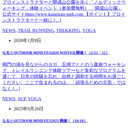
プロインストラクターと開成山公園を歩く「ノルディックウ
ォーキング」体験イベント（参加費無料） 「開成山公園」
公式サイトhttps://www.kaiseizan-park.com 【ポイント】プロイ
ンストラクターと一緒に […]
NEWS
,
TRAIL RUNNING
,
TREKKING
,
YOGA
2026年1月9日
なるとOUTDOOR MIND FES2026 WINTER 開催！（2/21・22）
鳴門の渦を見ながらのヨガ、五感でととのう森旅ウォーキン
グ、トレイルランニング体験ツアーなど多彩なプログラムを
通じて、日常の喧騒を忘れ、自然と調和する時間をお過ごし
ください。ここで生まれるのは、「頑張るための元気」では
なく […]
NEWS
,
SUP
,
YOGA
2025年9月26日
なるとOUTDOOR MIND FES2025 開催！（10/18）