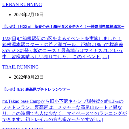
URBAN RUNNING
2023年2月16日
【レポ】1月22日 新春企画！箱根５区を走ろう！〜神奈川県箱根湯本〜
1/22(日)に箱根駅伝の5区を走るイベントを実施しました！
箱根湯本駅スタートの芦ノ湖ゴール。距離は18kmで標高差
857mと8割登り坂のコース！最高地点はマイナス2℃という
中、皆様素晴らしい走りでした。 このイベント […]
TRAIL RUNNING
2022年8月23日
【レポ】8/20 裏高尾プチトレランツアー
mt.Takao base Campから旧小下沢キャンプ場往復の約13㎞の
プチトレラン。裏高尾は、メジャーな高尾山ルートと異な
り、この時期でも人は少なく、マイペースでのランニングが
できます。初トレイルの方も多かったですが […]