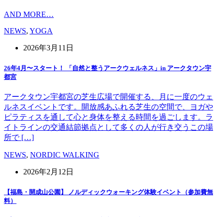
AND MORE…
NEWS
,
YOGA
2026年3月11日
26年4月〜スタート！ 「自然と整うアークウェルネス」in アークタウン宇
都宮
アークタウン宇都宮の芝生広場で開催する、月に一度のウェ
ルネスイベントです。開放感あふれる芝生の空間で、ヨガや
ピラティスを通して心と身体を整える時間を過ごします。ラ
イトラインの交通結節拠点として多くの人が行き交うこの場
所で […]
NEWS
,
NORDIC WALKING
2026年2月12日
【福島・開成山公園】 ノルディックウォーキング体験イベント（参加費無
料）