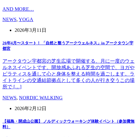
AND MORE…
NEWS
,
YOGA
2026年3月11日
26年4月〜スタート！ 「自然と整うアークウェルネス」in アークタウン宇
都宮
アークタウン宇都宮の芝生広場で開催する、月に一度のウェ
ルネスイベントです。開放感あふれる芝生の空間で、ヨガや
ピラティスを通して心と身体を整える時間を過ごします。ラ
イトラインの交通結節拠点として多くの人が行き交うこの場
所で […]
NEWS
,
NORDIC WALKING
2026年2月12日
【福島・開成山公園】 ノルディックウォーキング体験イベント（参加費無
料）