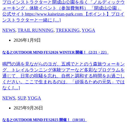
プロインストラクターと開成山公園を歩く「ノルディックウ
ォーキング」体験イベント（参加費無料） 「開成山公園」
公式サイトhttps://www.kaiseizan-park.com 【ポイント】プロイ
ンストラクターと一緒に […]
NEWS
,
TRAIL RUNNING
,
TREKKING
,
YOGA
2026年1月9日
なるとOUTDOOR MIND FES2026 WINTER 開催！（2/21・22）
鳴門の渦を見ながらのヨガ、五感でととのう森旅ウォーキン
グ、トレイルランニング体験ツアーなど多彩なプログラムを
通じて、日常の喧騒を忘れ、自然と調和する時間をお過ごし
ください。ここで生まれるのは、「頑張るための元気」では
なく […]
NEWS
,
SUP
,
YOGA
2025年9月26日
なるとOUTDOOR MIND FES2025 開催！（10/18）