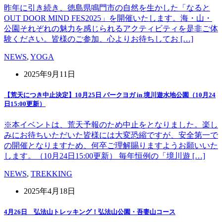
昨年に引き続き、徳島県鳴門市の自然を生かした「なると
OUT DOOR MIND FES2025」を開催いたします。海・山・
公園それぞれの魅力を感じられるアクティビティを是非ご体
験ください。皆様のご参加、心よりお待ちしてお […]
NEWS
,
YOGA
2025年9月11日
【荒天につき中止決定】10月25日 パークヨガ in 境川遊水地公園（10月24
日15:00更新）
※本イベントは、荒天予報のため中止をとなりました。楽し
みにお待ちいただいた皆様には大変恐縮ですが、安全第一で
の開催となりますため、何卒ご理解賜りますようお願いいた
します。（10月24日15:00更新） 毎年恒例の「境川遊 […]
NEWS
,
TREKKING
2025年4月18日
4月26日 弘法山トレッキング！弘法山公園・吾妻山コース