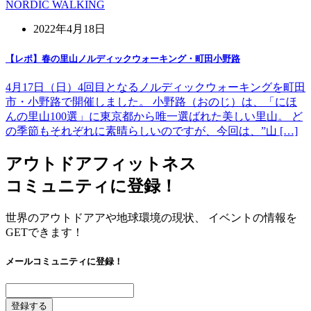
NORDIC WALKING
2022年4月18日
【レポ】春の里山ノルディックウォーキング・町田小野路
4月17日（日）4回目となるノルディックウォーキングを町田
市・小野路で開催しました。 小野路（おのじ）は、「にほ
んの里山100選」に東京都から唯一選ばれた美しい里山。 ど
の季節もそれぞれに素晴らしいのですが、今回は、”山 […]
アウトドアフィットネス
コミュニティに登録！
世界のアウトドアアや地球環境の現状、 イベントの情報を
GETできます！
メールコミュニティに登録！