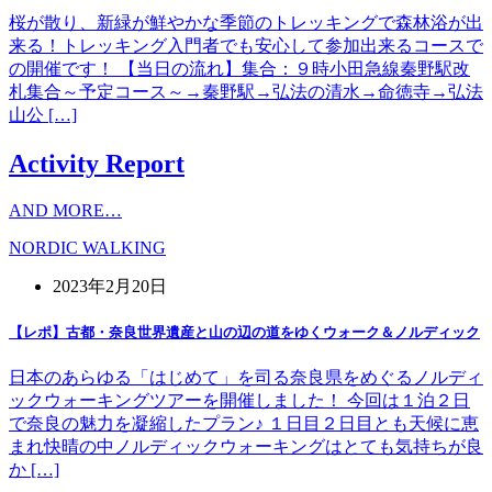
桜が散り、新緑が鮮やかな季節のトレッキングで森林浴が出
来る！トレッキング入門者でも安心して参加出来るコースで
の開催です！ 【当日の流れ】集合：９時小田急線秦野駅改
札集合～予定コース～→秦野駅→弘法の清水→命徳寺→弘法
山公 […]
Activity Report
AND MORE…
NORDIC WALKING
2023年2月20日
【レポ】古都・奈良世界遺産と山の辺の道をゆくウォーク＆ノルディック
日本のあらゆる「はじめて」を司る奈良県をめぐるノルディ
ックウォーキングツアーを開催しました！ 今回は１泊２日
で奈良の魅力を凝縮したプラン♪ １日目２日目とも天候に恵
まれ快晴の中ノルディックウォーキングはとても気持ちが良
か […]