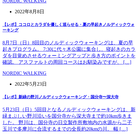
NORDIC WALKING
2022年8月8日
【レポ】ココロとカラダを優しく巡らせる・夏の早起きノルディックウォ
ーキング
8月7日（日）8回目のノルディックウォーキングは、夏の早
起きプログラム。 7:30に代々木公園に集合し、寝起きのカラ
ダを目覚めさせるウォーミングアップと歩き方のポイントを
確認。 アスファルトの周回コースはお馴染みですが、 […]
NORDIC WALKING
2022年5月23日
【レポ】新緑の野川ノルディックウォーキング・国分寺〜深大寺
5月23日（日）5回目となるノルディックウォーキングは、新
緑まぶしい野川沿いを国分寺から深大寺まで約10km歩きま
した。 野川は、国分寺の日立製作所敷地内の水源から二子
玉川で多摩川に合流するまでの全長約20kmの川。 幅 […]