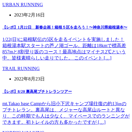
URBAN RUNNING
2023年2月16日
【レポ】1月22日 新春企画！箱根５区を走ろう！〜神奈川県箱根湯本〜
1/22(日)に箱根駅伝の5区を走るイベントを実施しました！
箱根湯本駅スタートの芦ノ湖ゴール。距離は18kmで標高差
857mと8割登り坂のコース！最高地点はマイナス2℃という
中、皆様素晴らしい走りでした。 このイベント […]
TRAIL RUNNING
2022年8月23日
【レポ】8/20 裏高尾プチトレランツアー
mt.Takao base Campから旧小下沢キャンプ場往復の約13㎞の
プチトレラン。裏高尾は、メジャーな高尾山ルートと異な
り、この時期でも人は少なく、マイペースでのランニングが
できます。初トレイルの方も多かったですが […]