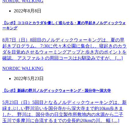
NORDIC WALKING
2022年8月8日
【レポ】ココロとカラダを優しく巡らせる・夏の早起きノルディックウォ
ーキング
8月7日（日）8回目のノルディックウォーキングは、夏の早
起きプログラム。 7:30に代々木公園に集合し、寝起きのカラ
ダを目覚めさせるウォーミングアップと歩き方のポイントを
確認。 アスファルトの周回コースはお馴染みですが、 […]
NORDIC WALKING
2022年5月23日
【レポ】新緑の野川ノルディックウォーキング・国分寺〜深大寺
5月23日（日）5回目となるノルディックウォーキングは、新
緑まぶしい野川沿いを国分寺から深大寺まで約10km歩きま
した。 野川は、国分寺の日立製作所敷地内の水源から二子
玉川で多摩川に合流するまでの全長約20kmの川。 幅 […]