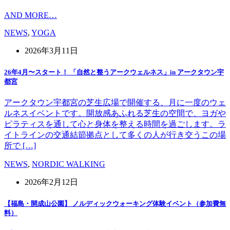
AND MORE…
NEWS
,
YOGA
2026年3月11日
26年4月〜スタート！ 「自然と整うアークウェルネス」in アークタウン宇
都宮
アークタウン宇都宮の芝生広場で開催する、月に一度のウェ
ルネスイベントです。開放感あふれる芝生の空間で、ヨガや
ピラティスを通して心と身体を整える時間を過ごします。ラ
イトラインの交通結節拠点として多くの人が行き交うこの場
所で […]
NEWS
,
NORDIC WALKING
2026年2月12日
【福島・開成山公園】 ノルディックウォーキング体験イベント（参加費無
料）