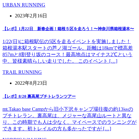
URBAN RUNNING
2023年2月16日
【レポ】1月22日 新春企画！箱根５区を走ろう！〜神奈川県箱根湯本〜
1/22(日)に箱根駅伝の5区を走るイベントを実施しました！
箱根湯本駅スタートの芦ノ湖ゴール。距離は18kmで標高差
857mと8割登り坂のコース！最高地点はマイナス2℃という
中、皆様素晴らしい走りでした。 このイベント […]
TRAIL RUNNING
2022年8月23日
【レポ】8/20 裏高尾プチトレランツアー
mt.Takao base Campから旧小下沢キャンプ場往復の約13㎞の
プチトレラン。裏高尾は、メジャーな高尾山ルートと異な
り、この時期でも人は少なく、マイペースでのランニングが
できます。初トレイルの方も多かったですが […]