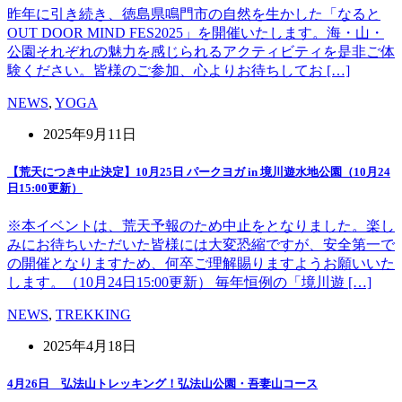
昨年に引き続き、徳島県鳴門市の自然を生かした「なると
OUT DOOR MIND FES2025」を開催いたします。海・山・
公園それぞれの魅力を感じられるアクティビティを是非ご体
験ください。皆様のご参加、心よりお待ちしてお […]
NEWS
,
YOGA
2025年9月11日
【荒天につき中止決定】10月25日 パークヨガ in 境川遊水地公園（10月24
日15:00更新）
※本イベントは、荒天予報のため中止をとなりました。楽し
みにお待ちいただいた皆様には大変恐縮ですが、安全第一で
の開催となりますため、何卒ご理解賜りますようお願いいた
します。（10月24日15:00更新） 毎年恒例の「境川遊 […]
NEWS
,
TREKKING
2025年4月18日
4月26日 弘法山トレッキング！弘法山公園・吾妻山コース