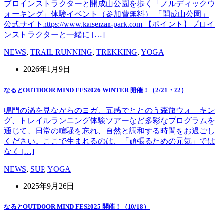
プロインストラクターと開成山公園を歩く「ノルディックウ
ォーキング」体験イベント（参加費無料） 「開成山公園」
公式サイトhttps://www.kaiseizan-park.com 【ポイント】プロイ
ンストラクターと一緒に […]
NEWS
,
TRAIL RUNNING
,
TREKKING
,
YOGA
2026年1月9日
なるとOUTDOOR MIND FES2026 WINTER 開催！（2/21・22）
鳴門の渦を見ながらのヨガ、五感でととのう森旅ウォーキン
グ、トレイルランニング体験ツアーなど多彩なプログラムを
通じて、日常の喧騒を忘れ、自然と調和する時間をお過ごし
ください。ここで生まれるのは、「頑張るための元気」では
なく […]
NEWS
,
SUP
,
YOGA
2025年9月26日
なるとOUTDOOR MIND FES2025 開催！（10/18）