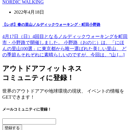
NORDIC WALKING
2022年4月18日
【レポ】春の里山ノルディックウォーキング・町田小野路
4月17日（日）4回目となるノルディックウォーキングを町田
市・小野路で開催しました。 小野路（おのじ）は、「にほ
んの里山100選」に東京都から唯一選ばれた美しい里山。 ど
の季節もそれぞれに素晴らしいのですが、今回は、”山 […]
アウトドアフィットネス
コミュニティに登録！
世界のアウトドアアや地球環境の現状、 イベントの情報を
GETできます！
メールコミュニティに登録！