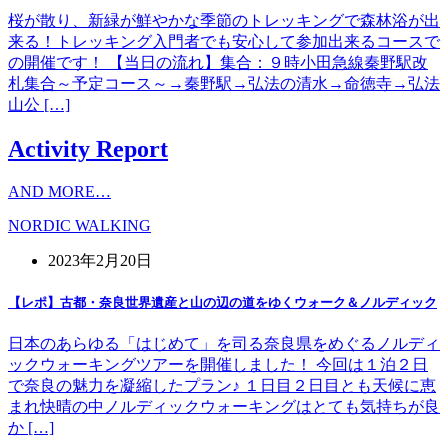
桜が散り、新緑が鮮やかな季節のトレッキングで森林浴が出
来る！トレッキング入門者でも安心して参加出来るコースで
の開催です！ 【当日の流れ】集合：９時小田急線秦野駅改
札集合～予定コース～→秦野駅→弘法の清水→命徳寺→弘法
山公 […]
Activity Report
AND MORE…
NORDIC WALKING
2023年2月20日
【レポ】古都・奈良世界遺産と山の辺の道をゆくウォーク＆ノルディック
日本のあらゆる「はじめて」を司る奈良県をめぐるノルディ
ックウォーキングツアーを開催しました！ 今回は１泊２日
で奈良の魅力を凝縮したプラン♪ １日目２日目とも天候に恵
まれ快晴の中ノルディックウォーキングはとても気持ちが良
か […]