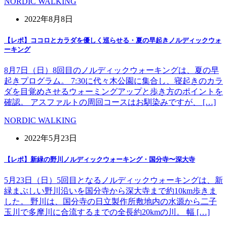
NORDIC WALKING
2022年8月8日
【レポ】ココロとカラダを優しく巡らせる・夏の早起きノルディックウォ
ーキング
8月7日（日）8回目のノルディックウォーキングは、夏の早
起きプログラム。 7:30に代々木公園に集合し、寝起きのカラ
ダを目覚めさせるウォーミングアップと歩き方のポイントを
確認。 アスファルトの周回コースはお馴染みですが、 […]
NORDIC WALKING
2022年5月23日
【レポ】新緑の野川ノルディックウォーキング・国分寺〜深大寺
5月23日（日）5回目となるノルディックウォーキングは、新
緑まぶしい野川沿いを国分寺から深大寺まで約10km歩きま
した。 野川は、国分寺の日立製作所敷地内の水源から二子
玉川で多摩川に合流するまでの全長約20kmの川。 幅 […]