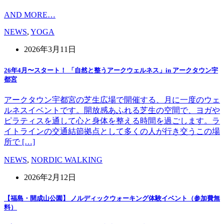
AND MORE…
NEWS
,
YOGA
2026年3月11日
26年4月〜スタート！ 「自然と整うアークウェルネス」in アークタウン宇
都宮
アークタウン宇都宮の芝生広場で開催する、月に一度のウェ
ルネスイベントです。開放感あふれる芝生の空間で、ヨガや
ピラティスを通して心と身体を整える時間を過ごします。ラ
イトラインの交通結節拠点として多くの人が行き交うこの場
所で […]
NEWS
,
NORDIC WALKING
2026年2月12日
【福島・開成山公園】 ノルディックウォーキング体験イベント（参加費無
料）