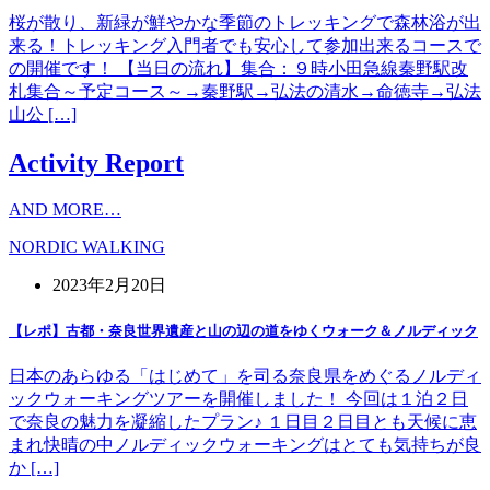
桜が散り、新緑が鮮やかな季節のトレッキングで森林浴が出
来る！トレッキング入門者でも安心して参加出来るコースで
の開催です！ 【当日の流れ】集合：９時小田急線秦野駅改
札集合～予定コース～→秦野駅→弘法の清水→命徳寺→弘法
山公 […]
Activity Report
AND MORE…
NORDIC WALKING
2023年2月20日
【レポ】古都・奈良世界遺産と山の辺の道をゆくウォーク＆ノルディック
日本のあらゆる「はじめて」を司る奈良県をめぐるノルディ
ックウォーキングツアーを開催しました！ 今回は１泊２日
で奈良の魅力を凝縮したプラン♪ １日目２日目とも天候に恵
まれ快晴の中ノルディックウォーキングはとても気持ちが良
か […]