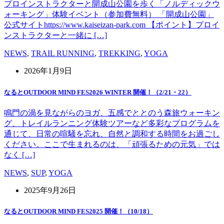
プロインストラクターと開成山公園を歩く「ノルディックウ
ォーキング」体験イベント（参加費無料） 「開成山公園」
公式サイトhttps://www.kaiseizan-park.com 【ポイント】プロイ
ンストラクターと一緒に […]
NEWS
,
TRAIL RUNNING
,
TREKKING
,
YOGA
2026年1月9日
なるとOUTDOOR MIND FES2026 WINTER 開催！（2/21・22）
鳴門の渦を見ながらのヨガ、五感でととのう森旅ウォーキン
グ、トレイルランニング体験ツアーなど多彩なプログラムを
通じて、日常の喧騒を忘れ、自然と調和する時間をお過ごし
ください。ここで生まれるのは、「頑張るための元気」では
なく […]
NEWS
,
SUP
,
YOGA
2025年9月26日
なるとOUTDOOR MIND FES2025 開催！（10/18）