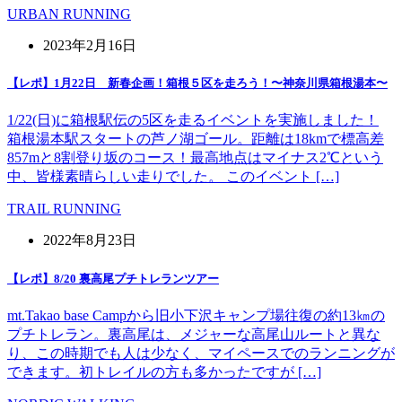
URBAN RUNNING
2023年2月16日
【レポ】1月22日 新春企画！箱根５区を走ろう！〜神奈川県箱根湯本〜
1/22(日)に箱根駅伝の5区を走るイベントを実施しました！
箱根湯本駅スタートの芦ノ湖ゴール。距離は18kmで標高差
857mと8割登り坂のコース！最高地点はマイナス2℃という
中、皆様素晴らしい走りでした。 このイベント […]
TRAIL RUNNING
2022年8月23日
【レポ】8/20 裏高尾プチトレランツアー
mt.Takao base Campから旧小下沢キャンプ場往復の約13㎞の
プチトレラン。裏高尾は、メジャーな高尾山ルートと異な
り、この時期でも人は少なく、マイペースでのランニングが
できます。初トレイルの方も多かったですが […]