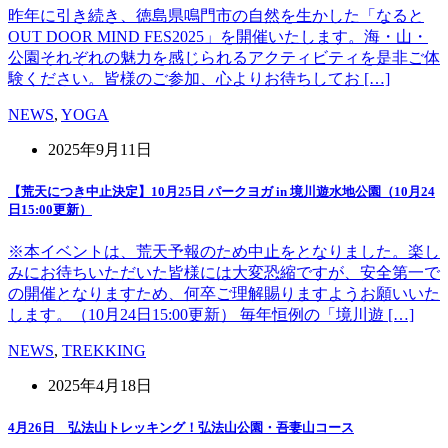
昨年に引き続き、徳島県鳴門市の自然を生かした「なると
OUT DOOR MIND FES2025」を開催いたします。海・山・
公園それぞれの魅力を感じられるアクティビティを是非ご体
験ください。皆様のご参加、心よりお待ちしてお […]
NEWS
,
YOGA
2025年9月11日
【荒天につき中止決定】10月25日 パークヨガ in 境川遊水地公園（10月24
日15:00更新）
※本イベントは、荒天予報のため中止をとなりました。楽し
みにお待ちいただいた皆様には大変恐縮ですが、安全第一で
の開催となりますため、何卒ご理解賜りますようお願いいた
します。（10月24日15:00更新） 毎年恒例の「境川遊 […]
NEWS
,
TREKKING
2025年4月18日
4月26日 弘法山トレッキング！弘法山公園・吾妻山コース