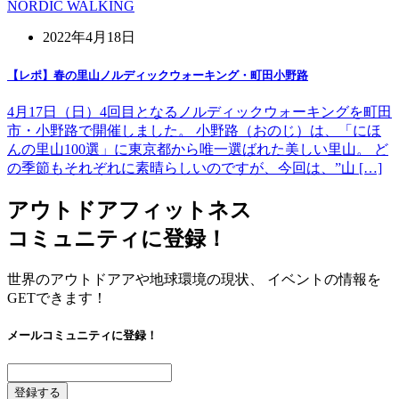
NORDIC WALKING
2022年4月18日
【レポ】春の里山ノルディックウォーキング・町田小野路
4月17日（日）4回目となるノルディックウォーキングを町田
市・小野路で開催しました。 小野路（おのじ）は、「にほ
んの里山100選」に東京都から唯一選ばれた美しい里山。 ど
の季節もそれぞれに素晴らしいのですが、今回は、”山 […]
アウトドアフィットネス
コミュニティに登録！
世界のアウトドアアや地球環境の現状、 イベントの情報を
GETできます！
メールコミュニティに登録！