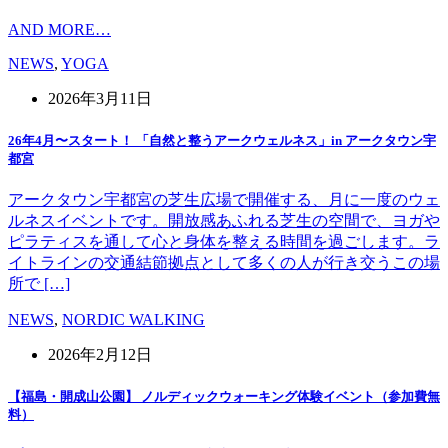
AND MORE…
NEWS
,
YOGA
2026年3月11日
26年4月〜スタート！ 「自然と整うアークウェルネス」in アークタウン宇
都宮
アークタウン宇都宮の芝生広場で開催する、月に一度のウェ
ルネスイベントです。開放感あふれる芝生の空間で、ヨガや
ピラティスを通して心と身体を整える時間を過ごします。ラ
イトラインの交通結節拠点として多くの人が行き交うこの場
所で […]
NEWS
,
NORDIC WALKING
2026年2月12日
【福島・開成山公園】 ノルディックウォーキング体験イベント（参加費無
料）