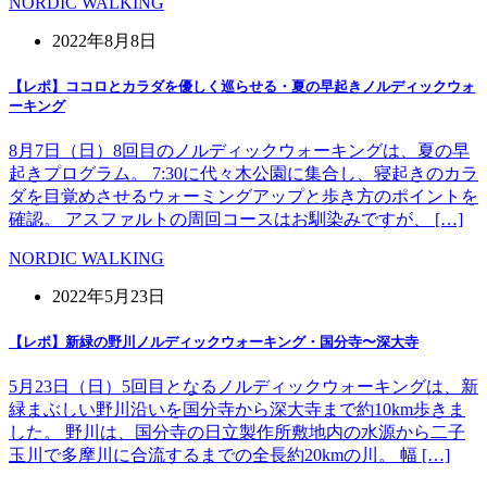
NORDIC WALKING
2022年8月8日
【レポ】ココロとカラダを優しく巡らせる・夏の早起きノルディックウォ
ーキング
8月7日（日）8回目のノルディックウォーキングは、夏の早
起きプログラム。 7:30に代々木公園に集合し、寝起きのカラ
ダを目覚めさせるウォーミングアップと歩き方のポイントを
確認。 アスファルトの周回コースはお馴染みですが、 […]
NORDIC WALKING
2022年5月23日
【レポ】新緑の野川ノルディックウォーキング・国分寺〜深大寺
5月23日（日）5回目となるノルディックウォーキングは、新
緑まぶしい野川沿いを国分寺から深大寺まで約10km歩きま
した。 野川は、国分寺の日立製作所敷地内の水源から二子
玉川で多摩川に合流するまでの全長約20kmの川。 幅 […]