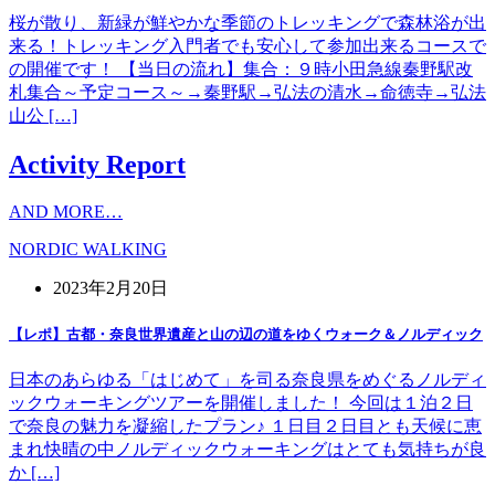
桜が散り、新緑が鮮やかな季節のトレッキングで森林浴が出
来る！トレッキング入門者でも安心して参加出来るコースで
の開催です！ 【当日の流れ】集合：９時小田急線秦野駅改
札集合～予定コース～→秦野駅→弘法の清水→命徳寺→弘法
山公 […]
Activity Report
AND MORE…
NORDIC WALKING
2023年2月20日
【レポ】古都・奈良世界遺産と山の辺の道をゆくウォーク＆ノルディック
日本のあらゆる「はじめて」を司る奈良県をめぐるノルディ
ックウォーキングツアーを開催しました！ 今回は１泊２日
で奈良の魅力を凝縮したプラン♪ １日目２日目とも天候に恵
まれ快晴の中ノルディックウォーキングはとても気持ちが良
か […]