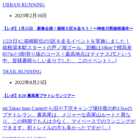
URBAN RUNNING
2023年2月16日
【レポ】1月22日 新春企画！箱根５区を走ろう！〜神奈川県箱根湯本〜
1/22(日)に箱根駅伝の5区を走るイベントを実施しました！
箱根湯本駅スタートの芦ノ湖ゴール。距離は18kmで標高差
857mと8割登り坂のコース！最高地点はマイナス2℃という
中、皆様素晴らしい走りでした。 このイベント […]
TRAIL RUNNING
2022年8月23日
【レポ】8/20 裏高尾プチトレランツアー
mt.Takao base Campから旧小下沢キャンプ場往復の約13㎞の
プチトレラン。裏高尾は、メジャーな高尾山ルートと異な
り、この時期でも人は少なく、マイペースでのランニングが
できます。初トレイルの方も多かったですが […]