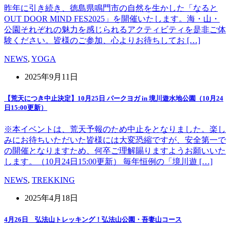
昨年に引き続き、徳島県鳴門市の自然を生かした「なると
OUT DOOR MIND FES2025」を開催いたします。海・山・
公園それぞれの魅力を感じられるアクティビティを是非ご体
験ください。皆様のご参加、心よりお待ちしてお […]
NEWS
,
YOGA
2025年9月11日
【荒天につき中止決定】10月25日 パークヨガ in 境川遊水地公園（10月24
日15:00更新）
※本イベントは、荒天予報のため中止をとなりました。楽し
みにお待ちいただいた皆様には大変恐縮ですが、安全第一で
の開催となりますため、何卒ご理解賜りますようお願いいた
します。（10月24日15:00更新） 毎年恒例の「境川遊 […]
NEWS
,
TREKKING
2025年4月18日
4月26日 弘法山トレッキング！弘法山公園・吾妻山コース