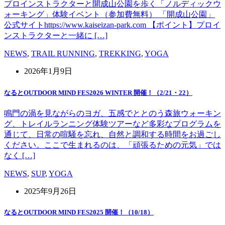
プロインストラクターと開成山公園を歩く「ノルディックウ
ォーキング」体験イベント（参加費無料） 「開成山公園」
公式サイトhttps://www.kaiseizan-park.com 【ポイント】プロイ
ンストラクターと一緒に […]
NEWS
,
TRAIL RUNNING
,
TREKKING
,
YOGA
2026年1月9日
なるとOUTDOOR MIND FES2026 WINTER 開催！（2/21・22）
鳴門の渦を見ながらのヨガ、五感でととのう森旅ウォーキン
グ、トレイルランニング体験ツアーなど多彩なプログラムを
通じて、日常の喧騒を忘れ、自然と調和する時間をお過ごし
ください。ここで生まれるのは、「頑張るための元気」では
なく […]
NEWS
,
SUP
,
YOGA
2025年9月26日
なるとOUTDOOR MIND FES2025 開催！（10/18）