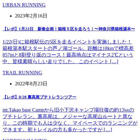
URBAN RUNNING
2023年2月16日
【レポ】1月22日 新春企画！箱根５区を走ろう！〜神奈川県箱根湯本〜
1/22(日)に箱根駅伝の5区を走るイベントを実施しました！
箱根湯本駅スタートの芦ノ湖ゴール。距離は18kmで標高差
857mと8割登り坂のコース！最高地点はマイナス2℃という
中、皆様素晴らしい走りでした。 このイベント […]
TRAIL RUNNING
2022年8月23日
【レポ】8/20 裏高尾プチトレランツアー
mt.Takao base Campから旧小下沢キャンプ場往復の約13㎞の
プチトレラン。裏高尾は、メジャーな高尾山ルートと異な
り、この時期でも人は少なく、マイペースでのランニングが
できます。初トレイルの方も多かったですが […]