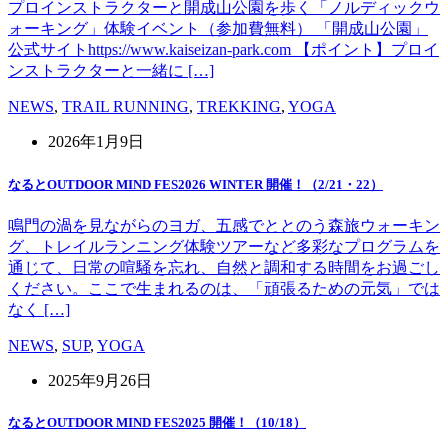
プロインストラクターと開成山公園を歩く「ノルディックウ
ォーキング」体験イベント（参加費無料） 「開成山公園」
公式サイトhttps://www.kaiseizan-park.com 【ポイント】プロイ
ンストラクターと一緒に […]
NEWS
,
TRAIL RUNNING
,
TREKKING
,
YOGA
2026年1月9日
なるとOUTDOOR MIND FES2026 WINTER 開催！（2/21・22）
鳴門の渦を見ながらのヨガ、五感でととのう森旅ウォーキン
グ、トレイルランニング体験ツアーなど多彩なプログラムを
通じて、日常の喧騒を忘れ、自然と調和する時間をお過ごし
ください。ここで生まれるのは、「頑張るための元気」では
なく […]
NEWS
,
SUP
,
YOGA
2025年9月26日
なるとOUTDOOR MIND FES2025 開催！（10/18）