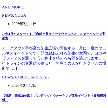
AND MORE…
NEWS
,
YOGA
2026年3月11日
26年4月〜スタート！ 「自然と整うアークウェルネス」in アークタウン宇
都宮
アークタウン宇都宮の芝生広場で開催する、月に一度のウェ
ルネスイベントです。開放感あふれる芝生の空間で、ヨガや
ピラティスを通して心と身体を整える時間を過ごします。ラ
イトラインの交通結節拠点として多くの人が行き交うこの場
所で […]
NEWS
,
NORDIC WALKING
2026年2月12日
【福島・開成山公園】 ノルディックウォーキング体験イベント（参加費無
料）