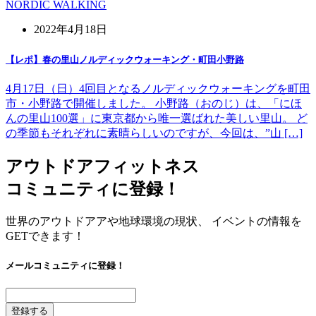
NORDIC WALKING
2022年4月18日
【レポ】春の里山ノルディックウォーキング・町田小野路
4月17日（日）4回目となるノルディックウォーキングを町田
市・小野路で開催しました。 小野路（おのじ）は、「にほ
んの里山100選」に東京都から唯一選ばれた美しい里山。 ど
の季節もそれぞれに素晴らしいのですが、今回は、”山 […]
アウトドアフィットネス
コミュニティに登録！
世界のアウトドアアや地球環境の現状、 イベントの情報を
GETできます！
メールコミュニティに登録！