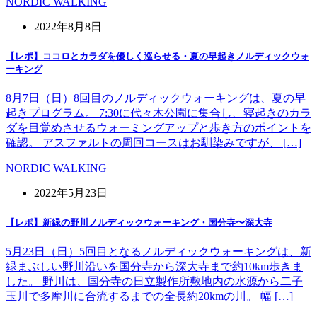
NORDIC WALKING
2022年8月8日
【レポ】ココロとカラダを優しく巡らせる・夏の早起きノルディックウォ
ーキング
8月7日（日）8回目のノルディックウォーキングは、夏の早
起きプログラム。 7:30に代々木公園に集合し、寝起きのカラ
ダを目覚めさせるウォーミングアップと歩き方のポイントを
確認。 アスファルトの周回コースはお馴染みですが、 […]
NORDIC WALKING
2022年5月23日
【レポ】新緑の野川ノルディックウォーキング・国分寺〜深大寺
5月23日（日）5回目となるノルディックウォーキングは、新
緑まぶしい野川沿いを国分寺から深大寺まで約10km歩きま
した。 野川は、国分寺の日立製作所敷地内の水源から二子
玉川で多摩川に合流するまでの全長約20kmの川。 幅 […]