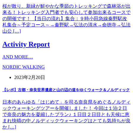
桜が散り、新緑が鮮やかな季節のトレッキングで森林浴が出
来る！トレッキング入門者でも安心して参加出来るコースで
の開催です！ 【当日の流れ】集合：９時小田急線秦野駅改
札集合～予定コース～→秦野駅→弘法の清水→命徳寺→弘法
山公 […]
Activity Report
AND MORE…
NORDIC WALKING
2023年2月20日
【レポ】古都・奈良世界遺産と山の辺の道をゆくウォーク＆ノルディック
日本のあらゆる「はじめて」を司る奈良県をめぐるノルディ
ックウォーキングツアーを開催しました！ 今回は１泊２日
で奈良の魅力を凝縮したプラン♪ １日目２日目とも天候に恵
まれ快晴の中ノルディックウォーキングはとても気持ちが良
か […]