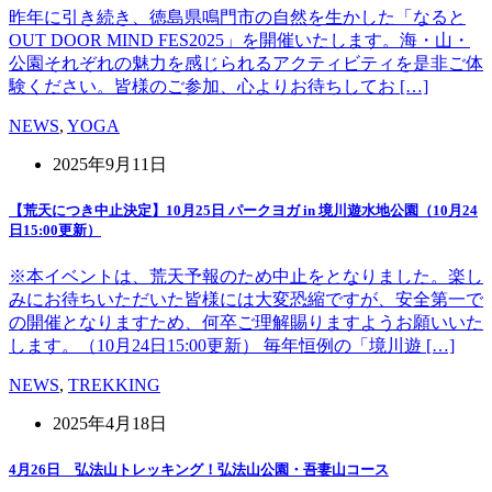
昨年に引き続き、徳島県鳴門市の自然を生かした「なると
OUT DOOR MIND FES2025」を開催いたします。海・山・
公園それぞれの魅力を感じられるアクティビティを是非ご体
験ください。皆様のご参加、心よりお待ちしてお […]
NEWS
,
YOGA
2025年9月11日
【荒天につき中止決定】10月25日 パークヨガ in 境川遊水地公園（10月24
日15:00更新）
※本イベントは、荒天予報のため中止をとなりました。楽し
みにお待ちいただいた皆様には大変恐縮ですが、安全第一で
の開催となりますため、何卒ご理解賜りますようお願いいた
します。（10月24日15:00更新） 毎年恒例の「境川遊 […]
NEWS
,
TREKKING
2025年4月18日
4月26日 弘法山トレッキング！弘法山公園・吾妻山コース