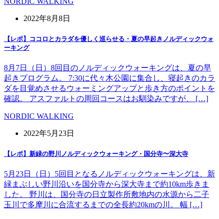
NORDIC WALKING
2022年8月8日
【レポ】ココロとカラダを優しく巡らせる・夏の早起きノルディックウォ
ーキング
8月7日（日）8回目のノルディックウォーキングは、夏の早
起きプログラム。 7:30に代々木公園に集合し、寝起きのカラ
ダを目覚めさせるウォーミングアップと歩き方のポイントを
確認。 アスファルトの周回コースはお馴染みですが、 […]
NORDIC WALKING
2022年5月23日
【レポ】新緑の野川ノルディックウォーキング・国分寺〜深大寺
5月23日（日）5回目となるノルディックウォーキングは、新
緑まぶしい野川沿いを国分寺から深大寺まで約10km歩きま
した。 野川は、国分寺の日立製作所敷地内の水源から二子
玉川で多摩川に合流するまでの全長約20kmの川。 幅 […]