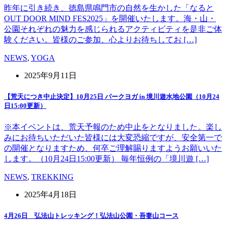
昨年に引き続き、徳島県鳴門市の自然を生かした「なると
OUT DOOR MIND FES2025」を開催いたします。海・山・
公園それぞれの魅力を感じられるアクティビティを是非ご体
験ください。皆様のご参加、心よりお待ちしてお […]
NEWS
,
YOGA
2025年9月11日
【荒天につき中止決定】10月25日 パークヨガ in 境川遊水地公園（10月24
日15:00更新）
※本イベントは、荒天予報のため中止をとなりました。楽し
みにお待ちいただいた皆様には大変恐縮ですが、安全第一で
の開催となりますため、何卒ご理解賜りますようお願いいた
します。（10月24日15:00更新） 毎年恒例の「境川遊 […]
NEWS
,
TREKKING
2025年4月18日
4月26日 弘法山トレッキング！弘法山公園・吾妻山コース