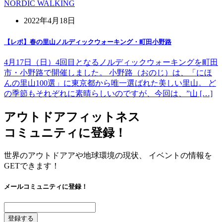
NORDIC WALKING
2022年4月18日
【レポ】春の里山ノルディックウォーキング・町田小野路
4月17日（日）4回目となるノルディックウォーキングを町田
市・小野路で開催しました。 小野路（おのじ）は、「にほ
んの里山100選」に東京都から唯一選ばれた美しい里山。 ど
の季節もそれぞれに素晴らしいのですが、今回は、”山 […]
アウトドアフィットネス
コミュニティに登録！
世界のアウトドアアや地球環境の現状、 イベントの情報を
GETできます！
メールコミュニティに登録！