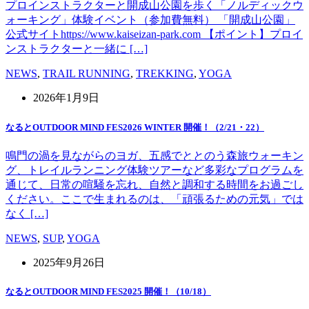
プロインストラクターと開成山公園を歩く「ノルディックウ
ォーキング」体験イベント（参加費無料） 「開成山公園」
公式サイトhttps://www.kaiseizan-park.com 【ポイント】プロイ
ンストラクターと一緒に […]
NEWS
,
TRAIL RUNNING
,
TREKKING
,
YOGA
2026年1月9日
なるとOUTDOOR MIND FES2026 WINTER 開催！（2/21・22）
鳴門の渦を見ながらのヨガ、五感でととのう森旅ウォーキン
グ、トレイルランニング体験ツアーなど多彩なプログラムを
通じて、日常の喧騒を忘れ、自然と調和する時間をお過ごし
ください。ここで生まれるのは、「頑張るための元気」では
なく […]
NEWS
,
SUP
,
YOGA
2025年9月26日
なるとOUTDOOR MIND FES2025 開催！（10/18）