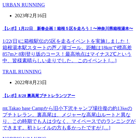
URBAN RUNNING
2023年2月16日
【レポ】1月22日 新春企画！箱根５区を走ろう！〜神奈川県箱根湯本〜
1/22(日)に箱根駅伝の5区を走るイベントを実施しました！
箱根湯本駅スタートの芦ノ湖ゴール。距離は18kmで標高差
857mと8割登り坂のコース！最高地点はマイナス2℃という
中、皆様素晴らしい走りでした。 このイベント […]
TRAIL RUNNING
2022年8月23日
【レポ】8/20 裏高尾プチトレランツアー
mt.Takao base Campから旧小下沢キャンプ場往復の約13㎞の
プチトレラン。裏高尾は、メジャーな高尾山ルートと異な
り、この時期でも人は少なく、マイペースでのランニングが
できます。初トレイルの方も多かったですが […]