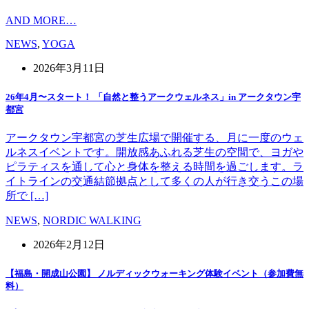
AND MORE…
NEWS
,
YOGA
2026年3月11日
26年4月〜スタート！ 「自然と整うアークウェルネス」in アークタウン宇
都宮
アークタウン宇都宮の芝生広場で開催する、月に一度のウェ
ルネスイベントです。開放感あふれる芝生の空間で、ヨガや
ピラティスを通して心と身体を整える時間を過ごします。ラ
イトラインの交通結節拠点として多くの人が行き交うこの場
所で […]
NEWS
,
NORDIC WALKING
2026年2月12日
【福島・開成山公園】 ノルディックウォーキング体験イベント（参加費無
料）