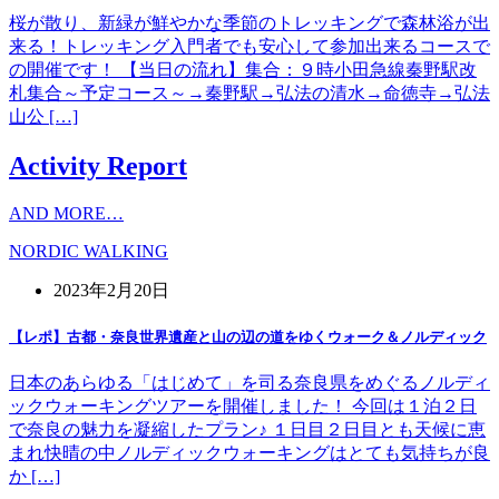
桜が散り、新緑が鮮やかな季節のトレッキングで森林浴が出
来る！トレッキング入門者でも安心して参加出来るコースで
の開催です！ 【当日の流れ】集合：９時小田急線秦野駅改
札集合～予定コース～→秦野駅→弘法の清水→命徳寺→弘法
山公 […]
Activity Report
AND MORE…
NORDIC WALKING
2023年2月20日
【レポ】古都・奈良世界遺産と山の辺の道をゆくウォーク＆ノルディック
日本のあらゆる「はじめて」を司る奈良県をめぐるノルディ
ックウォーキングツアーを開催しました！ 今回は１泊２日
で奈良の魅力を凝縮したプラン♪ １日目２日目とも天候に恵
まれ快晴の中ノルディックウォーキングはとても気持ちが良
か […]