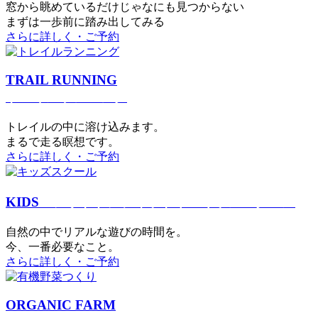
窓から眺めているだけじゃなにも見つからない
まずは一歩前に踏み出してみる
さらに詳しく・ご予約
TRAIL RUNNING
トレイルランニング
トレイルの中に溶け込みます。
まるで⾛る瞑想です。
さらに詳しく・ご予約
KIDS
アウトドアフィットネス
キッズスクール
⾃然の中でリアルな遊びの時間を。
今、⼀番必要なこと。
さらに詳しく・ご予約
ORGANIC FARM