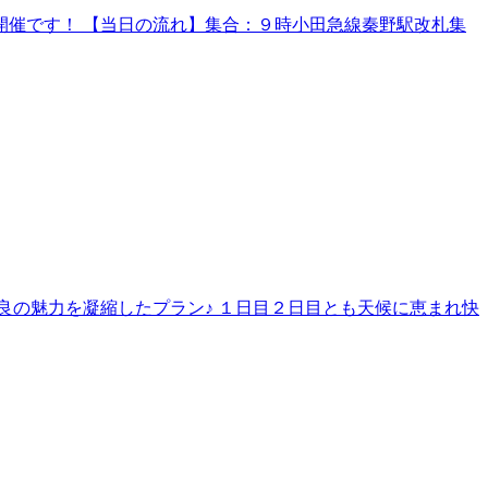
催です！ 【当日の流れ】集合：９時小田急線秦野駅改札集
良の魅力を凝縮したプラン♪ １日目２日目とも天候に恵まれ快