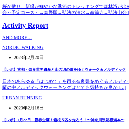
桜が散り、新緑が鮮やかな季節のトレッキングで森林浴が出
合～予定コース～→秦野駅→弘法の清水→命徳寺→弘法山公 [
Activity Report
AND MORE…
NORDIC WALKING
2023年2月20日
【レポ】古都・奈良世界遺産と山の辺の道をゆくウォーク＆ノルディック
日本のあらゆる「はじめて」を司る奈良県をめぐるノルディッ
晴の中ノルディックウォーキングはとても気持ちが良か […]
URBAN RUNNING
2023年2月16日
【レポ】1月22日 新春企画！箱根５区を走ろう！〜神奈川県箱根湯本〜