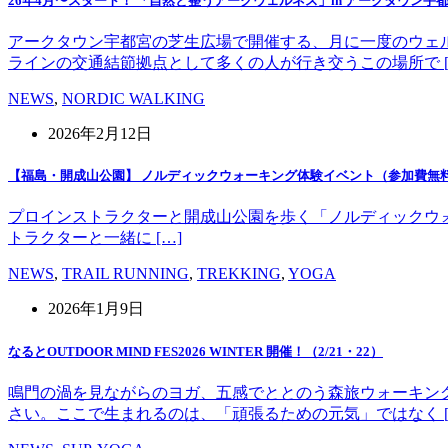
26年4月〜スタート！ 「自然と整うアークウェルネス」in アークタウン宇
アークタウン宇都宮の芝生広場で開催する、月に一度のウェ
ラインの交通結節拠点として多くの人が行き交うこの場所で [
NEWS
,
NORDIC WALKING
2026年2月12日
【福島・開成山公園】 ノルディックウォーキング体験イベント（参加費無
プロインストラクターと開成山公園を歩く「ノルディックウォーキング」
トラクターと一緒に […]
NEWS
,
TRAIL RUNNING
,
TREKKING
,
YOGA
2026年1月9日
なるとOUTDOOR MIND FES2026 WINTER 開催！（2/21・22）
鳴門の渦を見ながらのヨガ、五感でととのう森旅ウォーキン
さい。ここで生まれるのは、「頑張るための元気」ではなく [