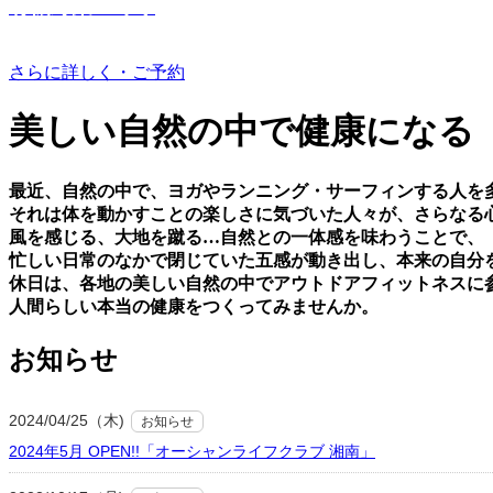
有機野菜つくり
さらに詳しく・ご予約
美しい⾃然の中で健康になる
最近、⾃然の中で、ヨガやランニング・サーフィンする⼈を
それは体を動かすことの楽しさに気づいた⼈々が、さらなる
⾵を感じる、⼤地を蹴る…⾃然との⼀体感を味わうことで、
忙しい⽇常のなかで閉じていた五感が動き出し、本来の⾃分
休⽇は、各地の美しい⾃然の中でアウトドアフィットネスに
⼈間らしい本当の健康をつくってみませんか。
お知らせ
2024/04/25（木)
お知らせ
2024年5月 OPEN!!「オーシャンライフクラブ 湘南」