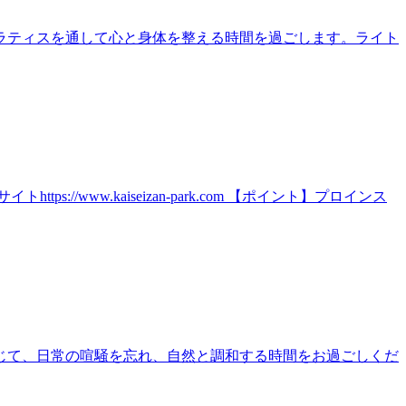
ラティスを通して心と身体を整える時間を過ごします。ライト
ww.kaiseizan-park.com 【ポイント】プロインス
じて、日常の喧騒を忘れ、自然と調和する時間をお過ごしくだ