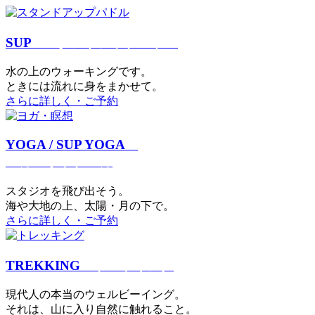
SUP
スタンドアップパドル
⽔の上のウォーキングです。
ときには流れに身をまかせて。
さらに詳しく・ご予約
YOGA / SUP YOGA
ヨガ・サップヨガ
スタジオを⾶び出そう。
海や大地の上、太陽・⽉の下で。
さらに詳しく・ご予約
TREKKING
トレッキング
現代⼈の本当のウェルビーイング。
それは、⼭に⼊り⾃然に触れること。