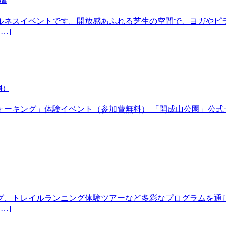
都宮
ルネスイベントです。開放感あふれる芝生の空間で、ヨガやピ
…]
料）
体験イベント（参加費無料） 「開成山公園」公式サイトhttps://w
グ、トレイルランニング体験ツアーなど多彩なプログラムを通
…]