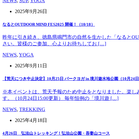
NEWS
,
SUP
,
YOGA
2025年9月26日
なるとOUTDOOR MIND FES2025 開催！（10/18）
昨年に引き続き、徳島県鳴門市の自然を生かした「なるとOUT 
さい。皆様のご参加、心よりお待ちしてお […]
NEWS
,
YOGA
2025年9月11日
【荒天につき中止決定】10月25日 パークヨガ in 境川遊水地公園（10月24日1
※本イベントは、荒天予報のため中止をとなりました。楽し
す。（10月24日15:00更新） 毎年恒例の「境川遊 […]
NEWS
,
TREKKING
2025年4月18日
4月26日 弘法山トレッキング！弘法山公園・吾妻山コース