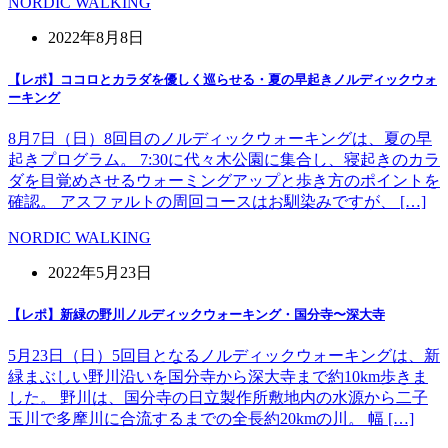
NORDIC WALKING
2022年8月8日
【レポ】ココロとカラダを優しく巡らせる・夏の早起きノルディックウォ
ーキング
8月7日（日）8回目のノルディックウォーキングは、夏の早
起きプログラム。 7:30に代々木公園に集合し、寝起きのカラ
ダを目覚めさせるウォーミングアップと歩き方のポイントを
確認。 アスファルトの周回コースはお馴染みですが、 […]
NORDIC WALKING
2022年5月23日
【レポ】新緑の野川ノルディックウォーキング・国分寺〜深大寺
5月23日（日）5回目となるノルディックウォーキングは、新
緑まぶしい野川沿いを国分寺から深大寺まで約10km歩きま
した。 野川は、国分寺の日立製作所敷地内の水源から二子
玉川で多摩川に合流するまでの全長約20kmの川。 幅 […]