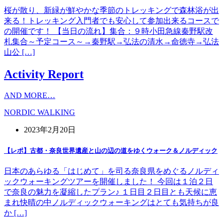
桜が散り、新緑が鮮やかな季節のトレッキングで森林浴が出
来る！トレッキング入門者でも安心して参加出来るコースで
の開催です！ 【当日の流れ】集合：９時小田急線秦野駅改
札集合～予定コース～→秦野駅→弘法の清水→命徳寺→弘法
山公 […]
Activity Report
AND MORE…
NORDIC WALKING
2023年2月20日
【レポ】古都・奈良世界遺産と山の辺の道をゆくウォーク＆ノルディック
日本のあらゆる「はじめて」を司る奈良県をめぐるノルディ
ックウォーキングツアーを開催しました！ 今回は１泊２日
で奈良の魅力を凝縮したプラン♪ １日目２日目とも天候に恵
まれ快晴の中ノルディックウォーキングはとても気持ちが良
か […]