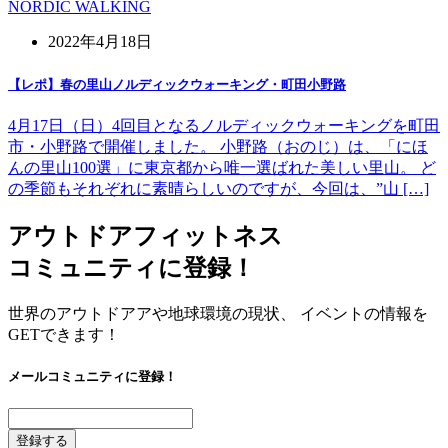
NORDIC WALKING
2022年4月18日
【レポ】春の里山ノルディックウォーキング・町田小野路
4月17日（日）4回目となるノルディックウォーキングを町田
市・小野路で開催しました。 小野路（おのじ）は、「にほ
んの里山100選」に東京都から唯一選ばれた美しい里山。 ど
の季節もそれぞれに素晴らしいのですが、今回は、”山 […]
アウトドアフィットネス
コミュニティに登録！
世界のアウトドアアや地球環境の現状、 イベントの情報を
GETできます！
メールコミュニティに登録！