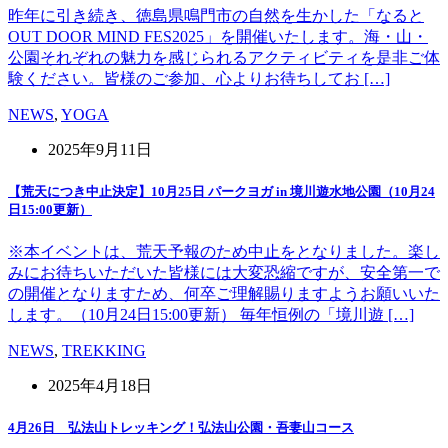
昨年に引き続き、徳島県鳴門市の自然を生かした「なると
OUT DOOR MIND FES2025」を開催いたします。海・山・
公園それぞれの魅力を感じられるアクティビティを是非ご体
験ください。皆様のご参加、心よりお待ちしてお […]
NEWS
,
YOGA
2025年9月11日
【荒天につき中止決定】10月25日 パークヨガ in 境川遊水地公園（10月24
日15:00更新）
※本イベントは、荒天予報のため中止をとなりました。楽し
みにお待ちいただいた皆様には大変恐縮ですが、安全第一で
の開催となりますため、何卒ご理解賜りますようお願いいた
します。（10月24日15:00更新） 毎年恒例の「境川遊 […]
NEWS
,
TREKKING
2025年4月18日
4月26日 弘法山トレッキング！弘法山公園・吾妻山コース