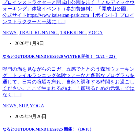
プロインストラクターと開成山公園を歩く「ノルディックウ
ォーキング」体験イベント（参加費無料） 「開成山公園」
公式サイトhttps://www.kaiseizan-park.com 【ポイント】プロイ
ンストラクターと一緒に […]
NEWS
,
TRAIL RUNNING
,
TREKKING
,
YOGA
2026年1月9日
なるとOUTDOOR MIND FES2026 WINTER 開催！（2/21・22）
鳴門の渦を見ながらのヨガ、五感でととのう森旅ウォーキン
グ、トレイルランニング体験ツアーなど多彩なプログラムを
通じて、日常の喧騒を忘れ、自然と調和する時間をお過ごし
ください。ここで生まれるのは、「頑張るための元気」では
なく […]
NEWS
,
SUP
,
YOGA
2025年9月26日
なるとOUTDOOR MIND FES2025 開催！（10/18）