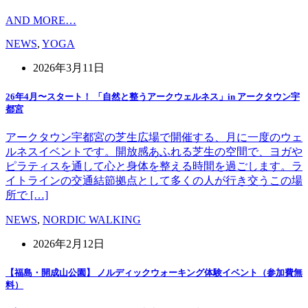
AND MORE…
NEWS
,
YOGA
2026年3月11日
26年4月〜スタート！ 「自然と整うアークウェルネス」in アークタウン宇
都宮
アークタウン宇都宮の芝生広場で開催する、月に一度のウェ
ルネスイベントです。開放感あふれる芝生の空間で、ヨガや
ピラティスを通して心と身体を整える時間を過ごします。ラ
イトラインの交通結節拠点として多くの人が行き交うこの場
所で […]
NEWS
,
NORDIC WALKING
2026年2月12日
【福島・開成山公園】 ノルディックウォーキング体験イベント（参加費無
料）