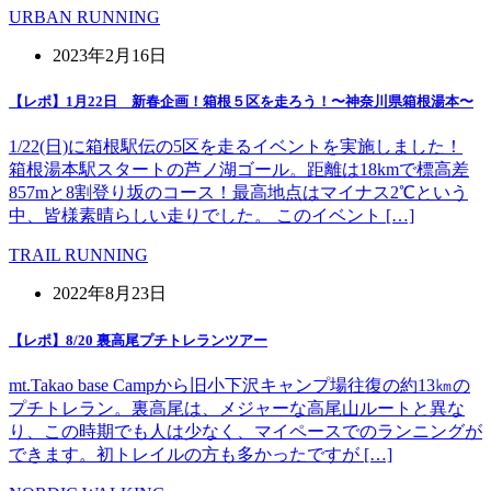
URBAN RUNNING
2023年2月16日
【レポ】1月22日 新春企画！箱根５区を走ろう！〜神奈川県箱根湯本〜
1/22(日)に箱根駅伝の5区を走るイベントを実施しました！
箱根湯本駅スタートの芦ノ湖ゴール。距離は18kmで標高差
857mと8割登り坂のコース！最高地点はマイナス2℃という
中、皆様素晴らしい走りでした。 このイベント […]
TRAIL RUNNING
2022年8月23日
【レポ】8/20 裏高尾プチトレランツアー
mt.Takao base Campから旧小下沢キャンプ場往復の約13㎞の
プチトレラン。裏高尾は、メジャーな高尾山ルートと異な
り、この時期でも人は少なく、マイペースでのランニングが
できます。初トレイルの方も多かったですが […]