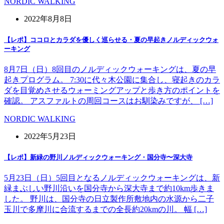
NORDIC WALKING
2022年8月8日
【レポ】ココロとカラダを優しく巡らせる・夏の早起きノルディックウォ
ーキング
8月7日（日）8回目のノルディックウォーキングは、夏の早
起きプログラム。 7:30に代々木公園に集合し、寝起きのカラ
ダを目覚めさせるウォーミングアップと歩き方のポイントを
確認。 アスファルトの周回コースはお馴染みですが、 […]
NORDIC WALKING
2022年5月23日
【レポ】新緑の野川ノルディックウォーキング・国分寺〜深大寺
5月23日（日）5回目となるノルディックウォーキングは、新
緑まぶしい野川沿いを国分寺から深大寺まで約10km歩きま
した。 野川は、国分寺の日立製作所敷地内の水源から二子
玉川で多摩川に合流するまでの全長約20kmの川。 幅 […]