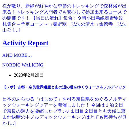
桜が散り、新緑が鮮やかな季節のトレッキングで森林浴が出
来る！トレッキング入門者でも安心して参加出来るコースで
の開催です！ 【当日の流れ】集合：９時小田急線秦野駅改
札集合～予定コース～→秦野駅→弘法の清水→命徳寺→弘法
山公 […]
Activity Report
AND MORE…
NORDIC WALKING
2023年2月20日
【レポ】古都・奈良世界遺産と山の辺の道をゆくウォーク＆ノルディック
日本のあらゆる「はじめて」を司る奈良県をめぐるノルディ
ックウォーキングツアーを開催しました！ 今回は１泊２日
で奈良の魅力を凝縮したプラン♪ １日目２日目とも天候に恵
まれ快晴の中ノルディックウォーキングはとても気持ちが良
か […]