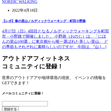
NORDIC WALKING
2022年4月18日
【レポ】春の里山ノルディックウォーキング・町田小野路
4月17日（日）4回目となるノルディックウォーキングを町田
市・小野路で開催しました。 小野路（おのじ）は、「にほ
んの里山100選」に東京都から唯一選ばれた美しい里山。 ど
の季節もそれぞれに素晴らしいのですが、今回は、”山 […]
アウトドアフィットネス
コミュニティに登録！
世界のアウトドアアや地球環境の現状、 イベントの情報を
GETできます！
メールコミュニティに登録！