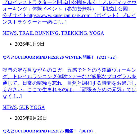
プロインストラクターと開成山公園を歩く「ノルディックウ
ォーキング」体験イベント（参加費無料） 「開成山公園」
公式サイトhttps://www.kaiseizan-park.com 【ポイント】プロイ
ンストラクターと一緒に […]
NEWS
,
TRAIL RUNNING
,
TREKKING
,
YOGA
2026年1月9日
なるとOUTDOOR MIND FES2026 WINTER 開催！（2/21・22）
鳴門の渦を見ながらのヨガ、五感でととのう森旅ウォーキン
グ、トレイルランニング体験ツアーなど多彩なプログラムを
通じて、日常の喧騒を忘れ、自然と調和する時間をお過ごし
ください。ここで生まれるのは、「頑張るための元気」では
なく […]
NEWS
,
SUP
,
YOGA
2025年9月26日
なるとOUTDOOR MIND FES2025 開催！（10/18）