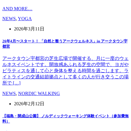
AND MORE…
NEWS
,
YOGA
2026年3月11日
26年4月〜スタート！ 「自然と整うアークウェルネス」in アークタウン宇
都宮
アークタウン宇都宮の芝生広場で開催する、月に一度のウェ
ルネスイベントです。開放感あふれる芝生の空間で、ヨガや
ピラティスを通して心と身体を整える時間を過ごします。ラ
イトラインの交通結節拠点として多くの人が行き交うこの場
所で […]
NEWS
,
NORDIC WALKING
2026年2月12日
【福島・開成山公園】 ノルディックウォーキング体験イベント（参加費無
料）