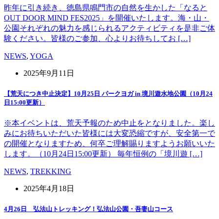
昨年に引き続き、徳島県鳴門市の自然を生かした「なると
OUT DOOR MIND FES2025」を開催いたします。海・山・
公園それぞれの魅力を感じられるアクティビティを是非ご体
験ください。皆様のご参加、心よりお待ちしてお […]
NEWS
,
YOGA
2025年9月11日
【荒天につき中止決定】10月25日 パークヨガ in 境川遊水地公園（10月24
日15:00更新）
※本イベントは、荒天予報のため中止をとなりました。楽し
みにお待ちいただいた皆様には大変恐縮ですが、安全第一で
の開催となりますため、何卒ご理解賜りますようお願いいた
します。（10月24日15:00更新） 毎年恒例の「境川遊 […]
NEWS
,
TREKKING
2025年4月18日
4月26日 弘法山トレッキング！弘法山公園・吾妻山コース