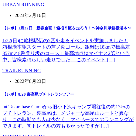
URBAN RUNNING
2023年2月16日
【レポ】1月22日 新春企画！箱根５区を走ろう！〜神奈川県箱根湯本〜
1/22(日)に箱根駅伝の5区を走るイベントを実施しました！
箱根湯本駅スタートの芦ノ湖ゴール。距離は18kmで標高差
857mと8割登り坂のコース！最高地点はマイナス2℃という
中、皆様素晴らしい走りでした。 このイベント […]
TRAIL RUNNING
2022年8月23日
【レポ】8/20 裏高尾プチトレランツアー
mt.Takao base Campから旧小下沢キャンプ場往復の約13㎞の
プチトレラン。裏高尾は、メジャーな高尾山ルートと異な
り、この時期でも人は少なく、マイペースでのランニングが
できます。初トレイルの方も多かったですが […]