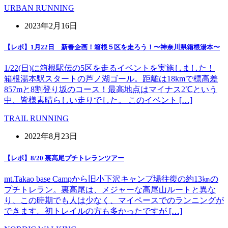
URBAN RUNNING
2023年2月16日
【レポ】1月22日 新春企画！箱根５区を走ろう！〜神奈川県箱根湯本〜
1/22(日)に箱根駅伝の5区を走るイベントを実施しました！
箱根湯本駅スタートの芦ノ湖ゴール。距離は18kmで標高差
857mと8割登り坂のコース！最高地点はマイナス2℃という
中、皆様素晴らしい走りでした。 このイベント […]
TRAIL RUNNING
2022年8月23日
【レポ】8/20 裏高尾プチトレランツアー
mt.Takao base Campから旧小下沢キャンプ場往復の約13㎞の
プチトレラン。裏高尾は、メジャーな高尾山ルートと異な
り、この時期でも人は少なく、マイペースでのランニングが
できます。初トレイルの方も多かったですが […]