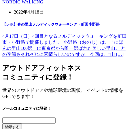
NORDIC WALKING
2022年4月18日
【レポ】春の里山ノルディックウォーキング・町田小野路
4月17日（日）4回目となるノルディックウォーキングを町田
市・小野路で開催しました。 小野路（おのじ）は、「にほ
んの里山100選」に東京都から唯一選ばれた美しい里山。 ど
の季節もそれぞれに素晴らしいのですが、今回は、”山 […]
アウトドアフィットネス
コミュニティに登録！
世界のアウトドアアや地球環境の現状、 イベントの情報を
GETできます！
メールコミュニティに登録！