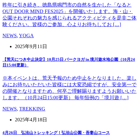
昨年に引き続き、徳島県鳴門市の自然を生かした「なると
OUT DOOR MIND FES2025」を開催いたします。海・山・
公園それぞれの魅力を感じられるアクティビティを是非ご体
験ください。皆様のご参加、心よりお待ちしてお […]
NEWS
,
YOGA
2025年9月11日
【荒天につき中止決定】10月25日 パークヨガ in 境川遊水地公園（10月24
日15:00更新）
※本イベントは、荒天予報のため中止をとなりました。楽し
みにお待ちいただいた皆様には大変恐縮ですが、安全第一で
の開催となりますため、何卒ご理解賜りますようお願いいた
します。（10月24日15:00更新） 毎年恒例の「境川遊 […]
NEWS
,
TREKKING
2025年4月18日
4月26日 弘法山トレッキング！弘法山公園・吾妻山コース