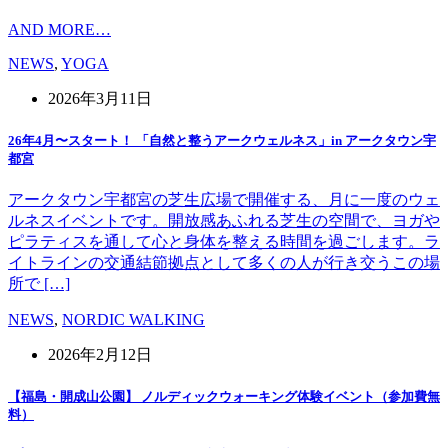
AND MORE…
NEWS
,
YOGA
2026年3月11日
26年4月〜スタート！ 「自然と整うアークウェルネス」in アークタウン宇
都宮
アークタウン宇都宮の芝生広場で開催する、月に一度のウェ
ルネスイベントです。開放感あふれる芝生の空間で、ヨガや
ピラティスを通して心と身体を整える時間を過ごします。ラ
イトラインの交通結節拠点として多くの人が行き交うこの場
所で […]
NEWS
,
NORDIC WALKING
2026年2月12日
【福島・開成山公園】 ノルディックウォーキング体験イベント（参加費無
料）