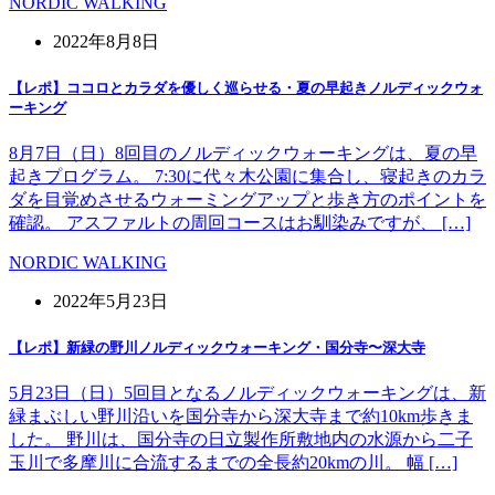
NORDIC WALKING
2022年8月8日
【レポ】ココロとカラダを優しく巡らせる・夏の早起きノルディックウォ
ーキング
8月7日（日）8回目のノルディックウォーキングは、夏の早
起きプログラム。 7:30に代々木公園に集合し、寝起きのカラ
ダを目覚めさせるウォーミングアップと歩き方のポイントを
確認。 アスファルトの周回コースはお馴染みですが、 […]
NORDIC WALKING
2022年5月23日
【レポ】新緑の野川ノルディックウォーキング・国分寺〜深大寺
5月23日（日）5回目となるノルディックウォーキングは、新
緑まぶしい野川沿いを国分寺から深大寺まで約10km歩きま
した。 野川は、国分寺の日立製作所敷地内の水源から二子
玉川で多摩川に合流するまでの全長約20kmの川。 幅 […]