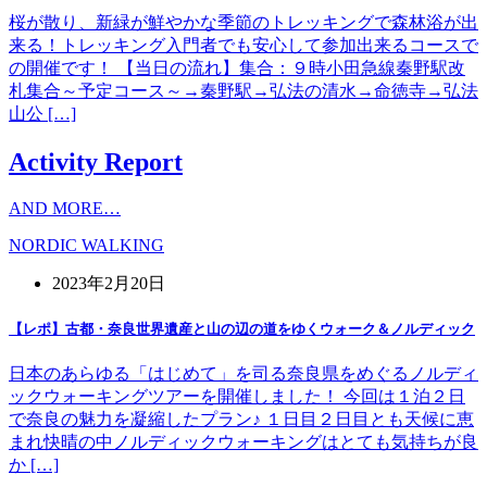
桜が散り、新緑が鮮やかな季節のトレッキングで森林浴が出
来る！トレッキング入門者でも安心して参加出来るコースで
の開催です！ 【当日の流れ】集合：９時小田急線秦野駅改
札集合～予定コース～→秦野駅→弘法の清水→命徳寺→弘法
山公 […]
Activity Report
AND MORE…
NORDIC WALKING
2023年2月20日
【レポ】古都・奈良世界遺産と山の辺の道をゆくウォーク＆ノルディック
日本のあらゆる「はじめて」を司る奈良県をめぐるノルディ
ックウォーキングツアーを開催しました！ 今回は１泊２日
で奈良の魅力を凝縮したプラン♪ １日目２日目とも天候に恵
まれ快晴の中ノルディックウォーキングはとても気持ちが良
か […]