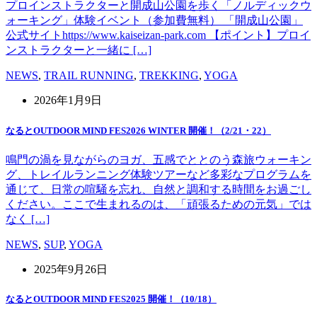
プロインストラクターと開成山公園を歩く「ノルディックウ
ォーキング」体験イベント（参加費無料） 「開成山公園」
公式サイトhttps://www.kaiseizan-park.com 【ポイント】プロイ
ンストラクターと一緒に […]
NEWS
,
TRAIL RUNNING
,
TREKKING
,
YOGA
2026年1月9日
なるとOUTDOOR MIND FES2026 WINTER 開催！（2/21・22）
鳴門の渦を見ながらのヨガ、五感でととのう森旅ウォーキン
グ、トレイルランニング体験ツアーなど多彩なプログラムを
通じて、日常の喧騒を忘れ、自然と調和する時間をお過ごし
ください。ここで生まれるのは、「頑張るための元気」では
なく […]
NEWS
,
SUP
,
YOGA
2025年9月26日
なるとOUTDOOR MIND FES2025 開催！（10/18）