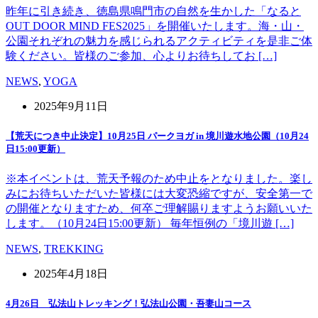
昨年に引き続き、徳島県鳴門市の自然を生かした「なると
OUT DOOR MIND FES2025」を開催いたします。海・山・
公園それぞれの魅力を感じられるアクティビティを是非ご体
験ください。皆様のご参加、心よりお待ちしてお […]
NEWS
,
YOGA
2025年9月11日
【荒天につき中止決定】10月25日 パークヨガ in 境川遊水地公園（10月24
日15:00更新）
※本イベントは、荒天予報のため中止をとなりました。楽し
みにお待ちいただいた皆様には大変恐縮ですが、安全第一で
の開催となりますため、何卒ご理解賜りますようお願いいた
します。（10月24日15:00更新） 毎年恒例の「境川遊 […]
NEWS
,
TREKKING
2025年4月18日
4月26日 弘法山トレッキング！弘法山公園・吾妻山コース