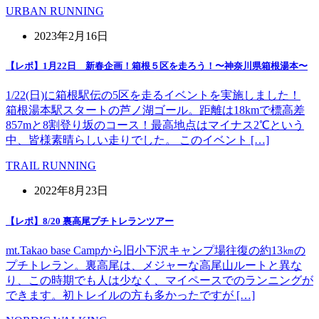
URBAN RUNNING
2023年2月16日
【レポ】1月22日 新春企画！箱根５区を走ろう！〜神奈川県箱根湯本〜
1/22(日)に箱根駅伝の5区を走るイベントを実施しました！
箱根湯本駅スタートの芦ノ湖ゴール。距離は18kmで標高差
857mと8割登り坂のコース！最高地点はマイナス2℃という
中、皆様素晴らしい走りでした。 このイベント […]
TRAIL RUNNING
2022年8月23日
【レポ】8/20 裏高尾プチトレランツアー
mt.Takao base Campから旧小下沢キャンプ場往復の約13㎞の
プチトレラン。裏高尾は、メジャーな高尾山ルートと異な
り、この時期でも人は少なく、マイペースでのランニングが
できます。初トレイルの方も多かったですが […]