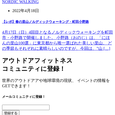
NORDIC WALKING
2022年4月18日
【レポ】春の里山ノルディックウォーキング・町田小野路
4月17日（日）4回目となるノルディックウォーキングを町田
市・小野路で開催しました。 小野路（おのじ）は、「にほ
んの里山100選」に東京都から唯一選ばれた美しい里山。 ど
の季節もそれぞれに素晴らしいのですが、今回は、”山 […]
アウトドアフィットネス
コミュニティに登録！
世界のアウトドアアや地球環境の現状、 イベントの情報を
GETできます！
メールコミュニティに登録！