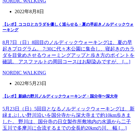
NORDIC WALKING
2022年8月8日
【レポ】ココロとカラダを優しく巡らせる・夏の早起きノルディックウォ
ーキング
8月7日（日）8回目のノルディックウォーキングは、夏の早
起きプログラム。 7:30に代々木公園に集合し、寝起きのカラ
ダを目覚めさせるウォーミングアップと歩き方のポイントを
確認。 アスファルトの周回コースはお馴染みですが、 […]
NORDIC WALKING
2022年5月23日
【レポ】新緑の野川ノルディックウォーキング・国分寺〜深大寺
5月23日（日）5回目となるノルディックウォーキングは、新
緑まぶしい野川沿いを国分寺から深大寺まで約10km歩きま
した。 野川は、国分寺の日立製作所敷地内の水源から二子
玉川で多摩川に合流するまでの全長約20kmの川。 幅 […]