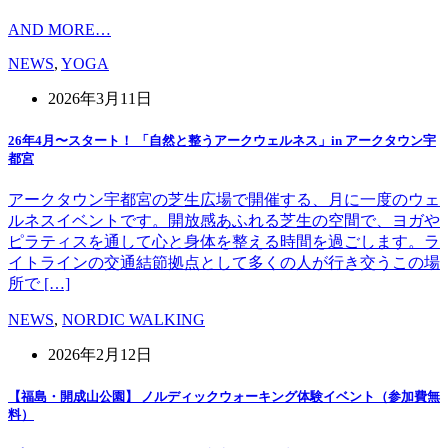
AND MORE…
NEWS
,
YOGA
2026年3月11日
26年4月〜スタート！ 「自然と整うアークウェルネス」in アークタウン宇
都宮
アークタウン宇都宮の芝生広場で開催する、月に一度のウェ
ルネスイベントです。開放感あふれる芝生の空間で、ヨガや
ピラティスを通して心と身体を整える時間を過ごします。ラ
イトラインの交通結節拠点として多くの人が行き交うこの場
所で […]
NEWS
,
NORDIC WALKING
2026年2月12日
【福島・開成山公園】 ノルディックウォーキング体験イベント（参加費無
料）