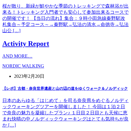
桜が散り、新緑が鮮やかな季節のトレッキングで森林浴が出
来る！トレッキング入門者でも安心して参加出来るコースで
の開催です！ 【当日の流れ】集合：９時小田急線秦野駅改
札集合～予定コース～→秦野駅→弘法の清水→命徳寺→弘法
山公 […]
Activity Report
AND MORE…
NORDIC WALKING
2023年2月20日
【レポ】古都・奈良世界遺産と山の辺の道をゆくウォーク＆ノルディック
日本のあらゆる「はじめて」を司る奈良県をめぐるノルディ
ックウォーキングツアーを開催しました！ 今回は１泊２日
で奈良の魅力を凝縮したプラン♪ １日目２日目とも天候に恵
まれ快晴の中ノルディックウォーキングはとても気持ちが良
か […]