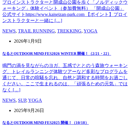
プロインストラクターと開成山公園を歩く「ノルディックウ
ォーキング」体験イベント（参加費無料） 「開成山公園」
公式サイトhttps://www.kaiseizan-park.com 【ポイント】プロイ
ンストラクターと一緒に […]
NEWS
,
TRAIL RUNNING
,
TREKKING
,
YOGA
2026年1月9日
なるとOUTDOOR MIND FES2026 WINTER 開催！（2/21・22）
鳴門の渦を見ながらのヨガ、五感でととのう森旅ウォーキン
グ、トレイルランニング体験ツアーなど多彩なプログラムを
通じて、日常の喧騒を忘れ、自然と調和する時間をお過ごし
ください。ここで生まれるのは、「頑張るための元気」では
なく […]
NEWS
,
SUP
,
YOGA
2025年9月26日
なるとOUTDOOR MIND FES2025 開催！（10/18）