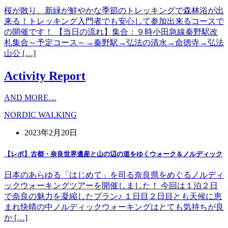
桜が散り、新緑が鮮やかな季節のトレッキングで森林浴が出
来る！トレッキング入門者でも安心して参加出来るコースで
の開催です！ 【当日の流れ】集合：９時小田急線秦野駅改
札集合～予定コース～→秦野駅→弘法の清水→命徳寺→弘法
山公 […]
Activity Report
AND MORE…
NORDIC WALKING
2023年2月20日
【レポ】古都・奈良世界遺産と山の辺の道をゆくウォーク＆ノルディック
日本のあらゆる「はじめて」を司る奈良県をめぐるノルディ
ックウォーキングツアーを開催しました！ 今回は１泊２日
で奈良の魅力を凝縮したプラン♪ １日目２日目とも天候に恵
まれ快晴の中ノルディックウォーキングはとても気持ちが良
か […]