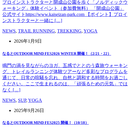
プロインストラクターと開成山公園を歩く「ノルディックウ
ォーキング」体験イベント（参加費無料） 「開成山公園」
公式サイトhttps://www.kaiseizan-park.com 【ポイント】プロイ
ンストラクターと一緒に […]
NEWS
,
TRAIL RUNNING
,
TREKKING
,
YOGA
2026年1月9日
なるとOUTDOOR MIND FES2026 WINTER 開催！（2/21・22）
鳴門の渦を見ながらのヨガ、五感でととのう森旅ウォーキン
グ、トレイルランニング体験ツアーなど多彩なプログラムを
通じて、日常の喧騒を忘れ、自然と調和する時間をお過ごし
ください。ここで生まれるのは、「頑張るための元気」では
なく […]
NEWS
,
SUP
,
YOGA
2025年9月26日
なるとOUTDOOR MIND FES2025 開催！（10/18）