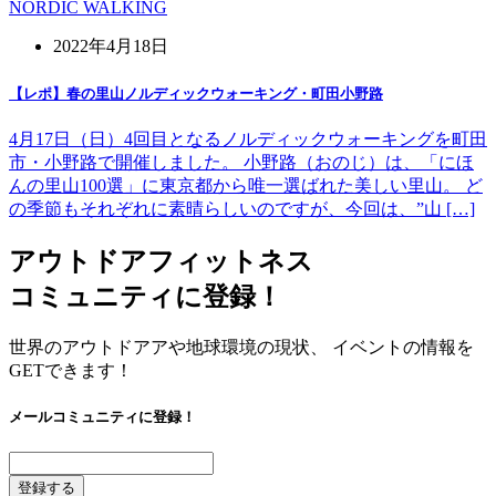
NORDIC WALKING
2022年4月18日
【レポ】春の里山ノルディックウォーキング・町田小野路
4月17日（日）4回目となるノルディックウォーキングを町田
市・小野路で開催しました。 小野路（おのじ）は、「にほ
んの里山100選」に東京都から唯一選ばれた美しい里山。 ど
の季節もそれぞれに素晴らしいのですが、今回は、”山 […]
アウトドアフィットネス
コミュニティに登録！
世界のアウトドアアや地球環境の現状、 イベントの情報を
GETできます！
メールコミュニティに登録！