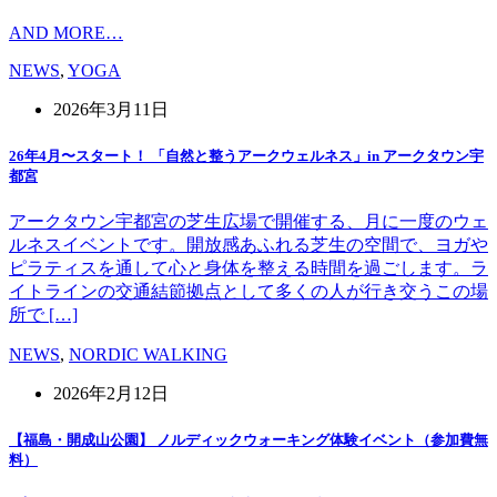
AND MORE…
NEWS
,
YOGA
2026年3月11日
26年4月〜スタート！ 「自然と整うアークウェルネス」in アークタウン宇
都宮
アークタウン宇都宮の芝生広場で開催する、月に一度のウェ
ルネスイベントです。開放感あふれる芝生の空間で、ヨガや
ピラティスを通して心と身体を整える時間を過ごします。ラ
イトラインの交通結節拠点として多くの人が行き交うこの場
所で […]
NEWS
,
NORDIC WALKING
2026年2月12日
【福島・開成山公園】 ノルディックウォーキング体験イベント（参加費無
料）