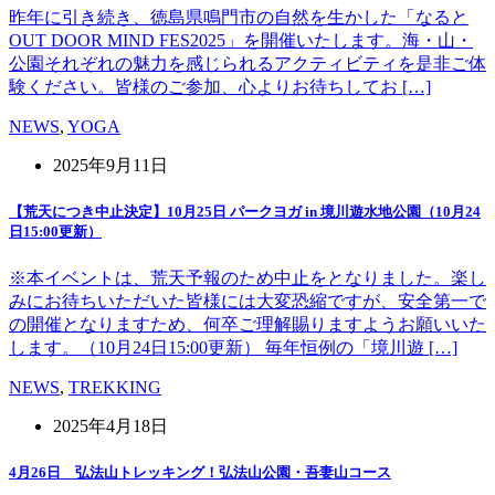
昨年に引き続き、徳島県鳴門市の自然を生かした「なると
OUT DOOR MIND FES2025」を開催いたします。海・山・
公園それぞれの魅力を感じられるアクティビティを是非ご体
験ください。皆様のご参加、心よりお待ちしてお […]
NEWS
,
YOGA
2025年9月11日
【荒天につき中止決定】10月25日 パークヨガ in 境川遊水地公園（10月24
日15:00更新）
※本イベントは、荒天予報のため中止をとなりました。楽し
みにお待ちいただいた皆様には大変恐縮ですが、安全第一で
の開催となりますため、何卒ご理解賜りますようお願いいた
します。（10月24日15:00更新） 毎年恒例の「境川遊 […]
NEWS
,
TREKKING
2025年4月18日
4月26日 弘法山トレッキング！弘法山公園・吾妻山コース