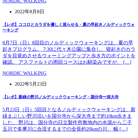
NORDIC WALKING
2022年8月8日
【レポ】ココロとカラダを優しく巡らせる・夏の早起きノルディックウォ
ーキング
8月7日（日）8回目のノルディックウォーキングは、夏の早
起きプログラム。 7:30に代々木公園に集合し、寝起きのカラ
ダを目覚めさせるウォーミングアップと歩き方のポイントを
確認。 アスファルトの周回コースはお馴染みですが、 […]
NORDIC WALKING
2022年5月23日
【レポ】新緑の野川ノルディックウォーキング・国分寺〜深大寺
5月23日（日）5回目となるノルディックウォーキングは、新
緑まぶしい野川沿いを国分寺から深大寺まで約10km歩きま
した。 野川は、国分寺の日立製作所敷地内の水源から二子
玉川で多摩川に合流するまでの全長約20kmの川。 幅 […]