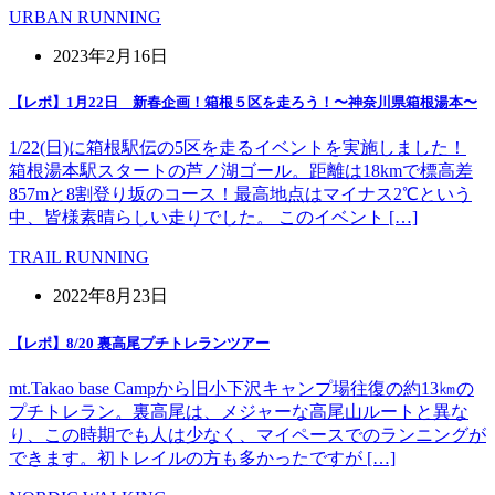
URBAN RUNNING
2023年2月16日
【レポ】1月22日 新春企画！箱根５区を走ろう！〜神奈川県箱根湯本〜
1/22(日)に箱根駅伝の5区を走るイベントを実施しました！
箱根湯本駅スタートの芦ノ湖ゴール。距離は18kmで標高差
857mと8割登り坂のコース！最高地点はマイナス2℃という
中、皆様素晴らしい走りでした。 このイベント […]
TRAIL RUNNING
2022年8月23日
【レポ】8/20 裏高尾プチトレランツアー
mt.Takao base Campから旧小下沢キャンプ場往復の約13㎞の
プチトレラン。裏高尾は、メジャーな高尾山ルートと異な
り、この時期でも人は少なく、マイペースでのランニングが
できます。初トレイルの方も多かったですが […]