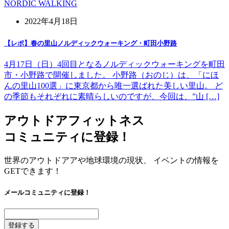
NORDIC WALKING
2022年4月18日
【レポ】春の里山ノルディックウォーキング・町田小野路
4月17日（日）4回目となるノルディックウォーキングを町田
市・小野路で開催しました。 小野路（おのじ）は、「にほ
んの里山100選」に東京都から唯一選ばれた美しい里山。 ど
の季節もそれぞれに素晴らしいのですが、今回は、”山 […]
アウトドアフィットネス
コミュニティに登録！
世界のアウトドアアや地球環境の現状、 イベントの情報を
GETできます！
メールコミュニティに登録！