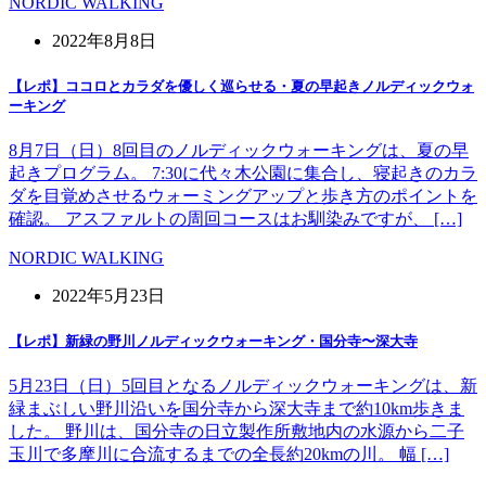
NORDIC WALKING
2022年8月8日
【レポ】ココロとカラダを優しく巡らせる・夏の早起きノルディックウォ
ーキング
8月7日（日）8回目のノルディックウォーキングは、夏の早
起きプログラム。 7:30に代々木公園に集合し、寝起きのカラ
ダを目覚めさせるウォーミングアップと歩き方のポイントを
確認。 アスファルトの周回コースはお馴染みですが、 […]
NORDIC WALKING
2022年5月23日
【レポ】新緑の野川ノルディックウォーキング・国分寺〜深大寺
5月23日（日）5回目となるノルディックウォーキングは、新
緑まぶしい野川沿いを国分寺から深大寺まで約10km歩きま
した。 野川は、国分寺の日立製作所敷地内の水源から二子
玉川で多摩川に合流するまでの全長約20kmの川。 幅 […]