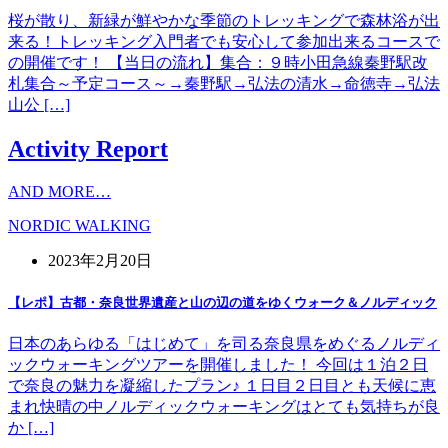
桜が散り、新緑が鮮やかな季節のトレッキングで森林浴が出
来る！トレッキング入門者でも安心して参加出来るコースで
の開催です！ 【当日の流れ】集合：９時小田急線秦野駅改
札集合～予定コース～→秦野駅→弘法の清水→命徳寺→弘法
山公 […]
Activity Report
AND MORE…
NORDIC WALKING
2023年2月20日
【レポ】古都・奈良世界遺産と山の辺の道をゆくウォーク＆ノルディック
日本のあらゆる「はじめて」を司る奈良県をめぐるノルディ
ックウォーキングツアーを開催しました！ 今回は１泊２日
で奈良の魅力を凝縮したプラン♪ １日目２日目とも天候に恵
まれ快晴の中ノルディックウォーキングはとても気持ちが良
か […]