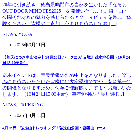
昨年に引き続き、徳島県鳴門市の自然を生かした「なると
OUT DOOR MIND FES2025」を開催いたします。海・山・
公園それぞれの魅力を感じられるアクティビティを是非ご体
験ください。皆様のご参加、心よりお待ちしてお […]
NEWS
,
YOGA
2025年9月11日
【荒天につき中止決定】10月25日 パークヨガ in 境川遊水地公園（10月24
日15:00更新）
※本イベントは、荒天予報のため中止をとなりました。楽し
みにお待ちいただいた皆様には大変恐縮ですが、安全第一で
の開催となりますため、何卒ご理解賜りますようお願いいた
します。（10月24日15:00更新） 毎年恒例の「境川遊 […]
NEWS
,
TREKKING
2025年4月18日
4月26日 弘法山トレッキング！弘法山公園・吾妻山コース