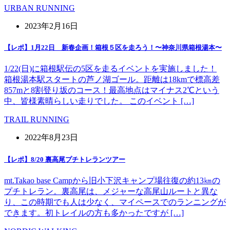
URBAN RUNNING
2023年2月16日
【レポ】1月22日 新春企画！箱根５区を走ろう！〜神奈川県箱根湯本〜
1/22(日)に箱根駅伝の5区を走るイベントを実施しました！
箱根湯本駅スタートの芦ノ湖ゴール。距離は18kmで標高差
857mと8割登り坂のコース！最高地点はマイナス2℃という
中、皆様素晴らしい走りでした。 このイベント […]
TRAIL RUNNING
2022年8月23日
【レポ】8/20 裏高尾プチトレランツアー
mt.Takao base Campから旧小下沢キャンプ場往復の約13㎞の
プチトレラン。裏高尾は、メジャーな高尾山ルートと異な
り、この時期でも人は少なく、マイペースでのランニングが
できます。初トレイルの方も多かったですが […]