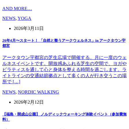
AND MORE…
NEWS
,
YOGA
2026年3月11日
26年4月〜スタート！ 「自然と整うアークウェルネス」in アークタウン宇
都宮
アークタウン宇都宮の芝生広場で開催する、月に一度のウェ
ルネスイベントです。開放感あふれる芝生の空間で、ヨガや
ピラティスを通して心と身体を整える時間を過ごします。ラ
イトラインの交通結節拠点として多くの人が行き交うこの場
所で […]
NEWS
,
NORDIC WALKING
2026年2月12日
【福島・開成山公園】 ノルディックウォーキング体験イベント（参加費無
料）