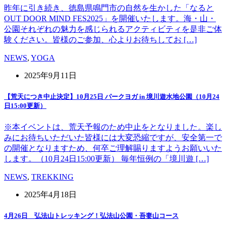
昨年に引き続き、徳島県鳴門市の自然を生かした「なると
OUT DOOR MIND FES2025」を開催いたします。海・山・
公園それぞれの魅力を感じられるアクティビティを是非ご体
験ください。皆様のご参加、心よりお待ちしてお […]
NEWS
,
YOGA
2025年9月11日
【荒天につき中止決定】10月25日 パークヨガ in 境川遊水地公園（10月24
日15:00更新）
※本イベントは、荒天予報のため中止をとなりました。楽し
みにお待ちいただいた皆様には大変恐縮ですが、安全第一で
の開催となりますため、何卒ご理解賜りますようお願いいた
します。（10月24日15:00更新） 毎年恒例の「境川遊 […]
NEWS
,
TREKKING
2025年4月18日
4月26日 弘法山トレッキング！弘法山公園・吾妻山コース