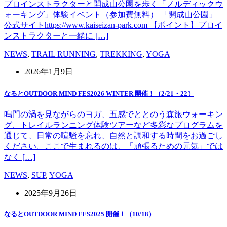
プロインストラクターと開成山公園を歩く「ノルディックウ
ォーキング」体験イベント（参加費無料） 「開成山公園」
公式サイトhttps://www.kaiseizan-park.com 【ポイント】プロイ
ンストラクターと一緒に […]
NEWS
,
TRAIL RUNNING
,
TREKKING
,
YOGA
2026年1月9日
なるとOUTDOOR MIND FES2026 WINTER 開催！（2/21・22）
鳴門の渦を見ながらのヨガ、五感でととのう森旅ウォーキン
グ、トレイルランニング体験ツアーなど多彩なプログラムを
通じて、日常の喧騒を忘れ、自然と調和する時間をお過ごし
ください。ここで生まれるのは、「頑張るための元気」では
なく […]
NEWS
,
SUP
,
YOGA
2025年9月26日
なるとOUTDOOR MIND FES2025 開催！（10/18）