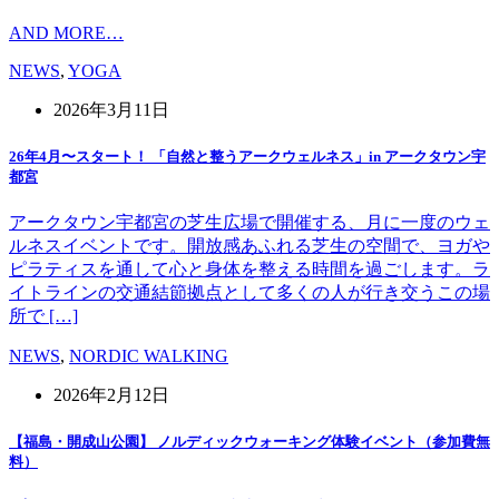
AND MORE…
NEWS
,
YOGA
2026年3月11日
26年4月〜スタート！ 「自然と整うアークウェルネス」in アークタウン宇
都宮
アークタウン宇都宮の芝生広場で開催する、月に一度のウェ
ルネスイベントです。開放感あふれる芝生の空間で、ヨガや
ピラティスを通して心と身体を整える時間を過ごします。ラ
イトラインの交通結節拠点として多くの人が行き交うこの場
所で […]
NEWS
,
NORDIC WALKING
2026年2月12日
【福島・開成山公園】 ノルディックウォーキング体験イベント（参加費無
料）