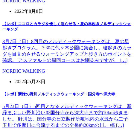
NORDIC WALKING
2022年8月8日
【レポ】ココロとカラダを優しく巡らせる・夏の早起きノルディックウォ
ーキング
8月7日（日）8回目のノルディックウォーキングは、夏の早
起きプログラム。 7:30に代々木公園に集合し、寝起きのカラ
ダを目覚めさせるウォーミングアップと歩き方のポイントを
確認。 アスファルトの周回コースはお馴染みですが、 […]
NORDIC WALKING
2022年5月23日
【レポ】新緑の野川ノルディックウォーキング・国分寺〜深大寺
5月23日（日）5回目となるノルディックウォーキングは、新
緑まぶしい野川沿いを国分寺から深大寺まで約10km歩きま
した。 野川は、国分寺の日立製作所敷地内の水源から二子
玉川で多摩川に合流するまでの全長約20kmの川。 幅 […]