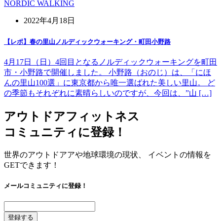
NORDIC WALKING
2022年4月18日
【レポ】春の里山ノルディックウォーキング・町田小野路
4月17日（日）4回目となるノルディックウォーキングを町田
市・小野路で開催しました。 小野路（おのじ）は、「にほ
んの里山100選」に東京都から唯一選ばれた美しい里山。 ど
の季節もそれぞれに素晴らしいのですが、今回は、”山 […]
アウトドアフィットネス
コミュニティに登録！
世界のアウトドアアや地球環境の現状、 イベントの情報を
GETできます！
メールコミュニティに登録！