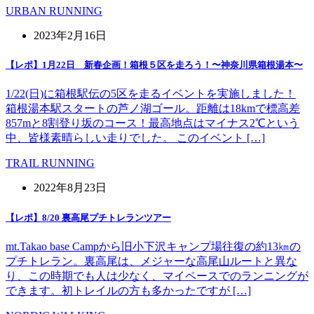
URBAN RUNNING
2023年2月16日
【レポ】1月22日 新春企画！箱根５区を走ろう！〜神奈川県箱根湯本〜
1/22(日)に箱根駅伝の5区を走るイベントを実施しました！
箱根湯本駅スタートの芦ノ湖ゴール。距離は18kmで標高差
857mと8割登り坂のコース！最高地点はマイナス2℃という
中、皆様素晴らしい走りでした。 このイベント […]
TRAIL RUNNING
2022年8月23日
【レポ】8/20 裏高尾プチトレランツアー
mt.Takao base Campから旧小下沢キャンプ場往復の約13㎞の
プチトレラン。裏高尾は、メジャーな高尾山ルートと異な
り、この時期でも人は少なく、マイペースでのランニングが
できます。初トレイルの方も多かったですが […]