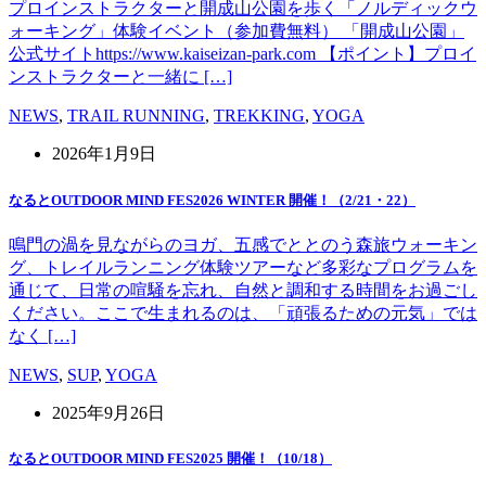
プロインストラクターと開成山公園を歩く「ノルディックウ
ォーキング」体験イベント（参加費無料） 「開成山公園」
公式サイトhttps://www.kaiseizan-park.com 【ポイント】プロイ
ンストラクターと一緒に […]
NEWS
,
TRAIL RUNNING
,
TREKKING
,
YOGA
2026年1月9日
なるとOUTDOOR MIND FES2026 WINTER 開催！（2/21・22）
鳴門の渦を見ながらのヨガ、五感でととのう森旅ウォーキン
グ、トレイルランニング体験ツアーなど多彩なプログラムを
通じて、日常の喧騒を忘れ、自然と調和する時間をお過ごし
ください。ここで生まれるのは、「頑張るための元気」では
なく […]
NEWS
,
SUP
,
YOGA
2025年9月26日
なるとOUTDOOR MIND FES2025 開催！（10/18）