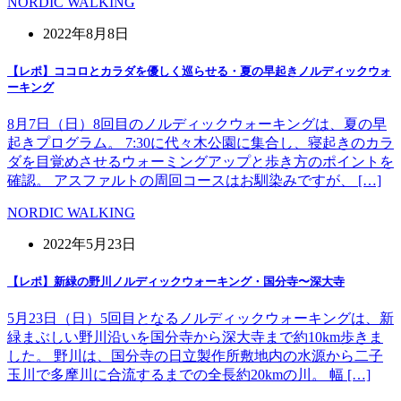
NORDIC WALKING
2022年8月8日
【レポ】ココロとカラダを優しく巡らせる・夏の早起きノルディックウォ
ーキング
8月7日（日）8回目のノルディックウォーキングは、夏の早
起きプログラム。 7:30に代々木公園に集合し、寝起きのカラ
ダを目覚めさせるウォーミングアップと歩き方のポイントを
確認。 アスファルトの周回コースはお馴染みですが、 […]
NORDIC WALKING
2022年5月23日
【レポ】新緑の野川ノルディックウォーキング・国分寺〜深大寺
5月23日（日）5回目となるノルディックウォーキングは、新
緑まぶしい野川沿いを国分寺から深大寺まで約10km歩きま
した。 野川は、国分寺の日立製作所敷地内の水源から二子
玉川で多摩川に合流するまでの全長約20kmの川。 幅 […]