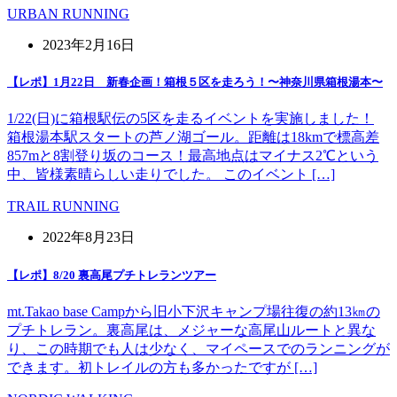
URBAN RUNNING
2023年2月16日
【レポ】1月22日 新春企画！箱根５区を走ろう！〜神奈川県箱根湯本〜
1/22(日)に箱根駅伝の5区を走るイベントを実施しました！
箱根湯本駅スタートの芦ノ湖ゴール。距離は18kmで標高差
857mと8割登り坂のコース！最高地点はマイナス2℃という
中、皆様素晴らしい走りでした。 このイベント […]
TRAIL RUNNING
2022年8月23日
【レポ】8/20 裏高尾プチトレランツアー
mt.Takao base Campから旧小下沢キャンプ場往復の約13㎞の
プチトレラン。裏高尾は、メジャーな高尾山ルートと異な
り、この時期でも人は少なく、マイペースでのランニングが
できます。初トレイルの方も多かったですが […]