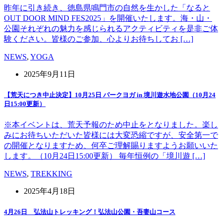
昨年に引き続き、徳島県鳴門市の自然を生かした「なると
OUT DOOR MIND FES2025」を開催いたします。海・山・
公園それぞれの魅力を感じられるアクティビティを是非ご体
験ください。皆様のご参加、心よりお待ちしてお […]
NEWS
,
YOGA
2025年9月11日
【荒天につき中止決定】10月25日 パークヨガ in 境川遊水地公園（10月24
日15:00更新）
※本イベントは、荒天予報のため中止をとなりました。楽し
みにお待ちいただいた皆様には大変恐縮ですが、安全第一で
の開催となりますため、何卒ご理解賜りますようお願いいた
します。（10月24日15:00更新） 毎年恒例の「境川遊 […]
NEWS
,
TREKKING
2025年4月18日
4月26日 弘法山トレッキング！弘法山公園・吾妻山コース