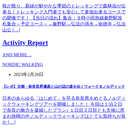
桜が散り、新緑が鮮やかな季節のトレッキングで森林浴が出
来る！トレッキング入門者でも安心して参加出来るコースで
の開催です！ 【当日の流れ】集合：９時小田急線秦野駅改
札集合～予定コース～→秦野駅→弘法の清水→命徳寺→弘法
山公 […]
Activity Report
AND MORE…
NORDIC WALKING
2023年2月20日
【レポ】古都・奈良世界遺産と山の辺の道をゆくウォーク＆ノルディック
日本のあらゆる「はじめて」を司る奈良県をめぐるノルディ
ックウォーキングツアーを開催しました！ 今回は１泊２日
で奈良の魅力を凝縮したプラン♪ １日目２日目とも天候に恵
まれ快晴の中ノルディックウォーキングはとても気持ちが良
か […]