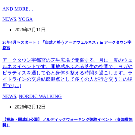
AND MORE…
NEWS
,
YOGA
2026年3月11日
26年4月〜スタート！ 「自然と整うアークウェルネス」in アークタウン宇
都宮
アークタウン宇都宮の芝生広場で開催する、月に一度のウェ
ルネスイベントです。開放感あふれる芝生の空間で、ヨガや
ピラティスを通して心と身体を整える時間を過ごします。ラ
イトラインの交通結節拠点として多くの人が行き交うこの場
所で […]
NEWS
,
NORDIC WALKING
2026年2月12日
【福島・開成山公園】 ノルディックウォーキング体験イベント（参加費無
料）