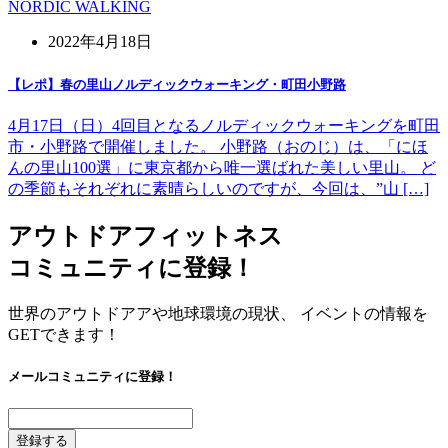
NORDIC WALKING
2022年4月18日
【レポ】春の里山ノルディックウォーキング・町田小野路
4月17日（日）4回目となるノルディックウォーキングを町田
市・小野路で開催しました。 小野路（おのじ）は、「にほ
んの里山100選」に東京都から唯一選ばれた美しい里山。 ど
の季節もそれぞれに素晴らしいのですが、今回は、”山 […]
アウトドアフィットネス
コミュニティに登録！
世界のアウトドアアや地球環境の現状、 イベントの情報を
GETできます！
メールコミュニティに登録！