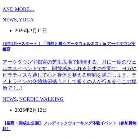
AND MORE…
NEWS
,
YOGA
2026年3月11日
26年4月〜スタート！ 「自然と整うアークウェルネス」in アークタウン宇
都宮
アークタウン宇都宮の芝生広場で開催する、月に一度のウェ
ルネスイベントです。開放感あふれる芝生の空間で、ヨガや
ピラティスを通して心と身体を整える時間を過ごします。ラ
イトラインの交通結節拠点として多くの人が行き交うこの場
所で […]
NEWS
,
NORDIC WALKING
2026年2月12日
【福島・開成山公園】 ノルディックウォーキング体験イベント（参加費無
料）