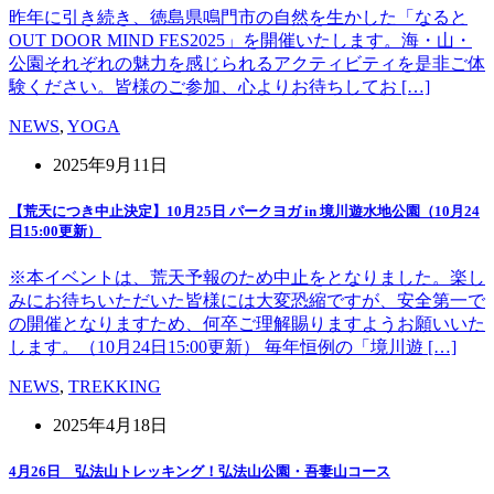
昨年に引き続き、徳島県鳴門市の自然を生かした「なると
OUT DOOR MIND FES2025」を開催いたします。海・山・
公園それぞれの魅力を感じられるアクティビティを是非ご体
験ください。皆様のご参加、心よりお待ちしてお […]
NEWS
,
YOGA
2025年9月11日
【荒天につき中止決定】10月25日 パークヨガ in 境川遊水地公園（10月24
日15:00更新）
※本イベントは、荒天予報のため中止をとなりました。楽し
みにお待ちいただいた皆様には大変恐縮ですが、安全第一で
の開催となりますため、何卒ご理解賜りますようお願いいた
します。（10月24日15:00更新） 毎年恒例の「境川遊 […]
NEWS
,
TREKKING
2025年4月18日
4月26日 弘法山トレッキング！弘法山公園・吾妻山コース