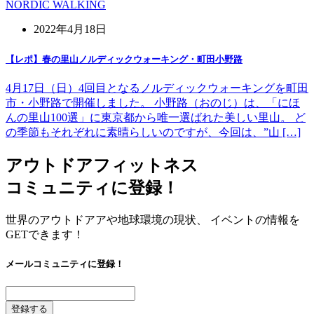
NORDIC WALKING
2022年4月18日
【レポ】春の里山ノルディックウォーキング・町田小野路
4月17日（日）4回目となるノルディックウォーキングを町田
市・小野路で開催しました。 小野路（おのじ）は、「にほ
んの里山100選」に東京都から唯一選ばれた美しい里山。 ど
の季節もそれぞれに素晴らしいのですが、今回は、”山 […]
アウトドアフィットネス
コミュニティに登録！
世界のアウトドアアや地球環境の現状、 イベントの情報を
GETできます！
メールコミュニティに登録！