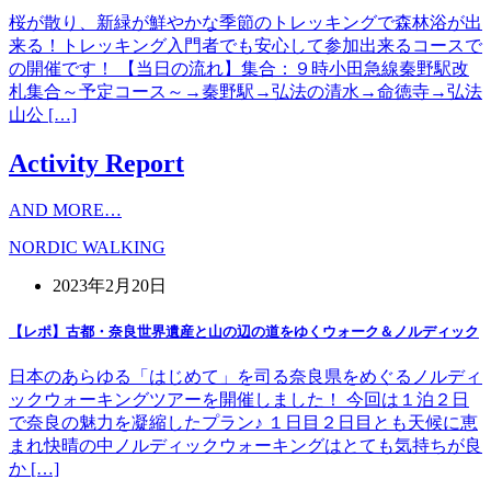
桜が散り、新緑が鮮やかな季節のトレッキングで森林浴が出
来る！トレッキング入門者でも安心して参加出来るコースで
の開催です！ 【当日の流れ】集合：９時小田急線秦野駅改
札集合～予定コース～→秦野駅→弘法の清水→命徳寺→弘法
山公 […]
Activity Report
AND MORE…
NORDIC WALKING
2023年2月20日
【レポ】古都・奈良世界遺産と山の辺の道をゆくウォーク＆ノルディック
日本のあらゆる「はじめて」を司る奈良県をめぐるノルディ
ックウォーキングツアーを開催しました！ 今回は１泊２日
で奈良の魅力を凝縮したプラン♪ １日目２日目とも天候に恵
まれ快晴の中ノルディックウォーキングはとても気持ちが良
か […]