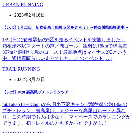
URBAN RUNNING
2023年2月16日
【レポ】1月22日 新春企画！箱根５区を走ろう！〜神奈川県箱根湯本〜
1/22(日)に箱根駅伝の5区を走るイベントを実施しました！
箱根湯本駅スタートの芦ノ湖ゴール。距離は18kmで標高差
857mと8割登り坂のコース！最高地点はマイナス2℃という
中、皆様素晴らしい走りでした。 このイベント […]
TRAIL RUNNING
2022年8月23日
【レポ】8/20 裏高尾プチトレランツアー
mt.Takao base Campから旧小下沢キャンプ場往復の約13㎞の
プチトレラン。裏高尾は、メジャーな高尾山ルートと異な
り、この時期でも人は少なく、マイペースでのランニングが
できます。初トレイルの方も多かったですが […]