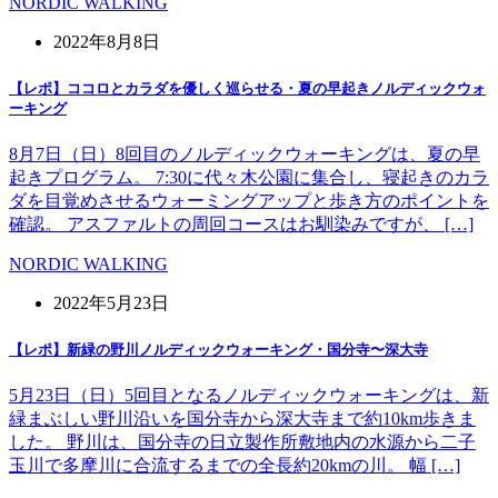
NORDIC WALKING
2022年8月8日
【レポ】ココロとカラダを優しく巡らせる・夏の早起きノルディックウォ
ーキング
8月7日（日）8回目のノルディックウォーキングは、夏の早
起きプログラム。 7:30に代々木公園に集合し、寝起きのカラ
ダを目覚めさせるウォーミングアップと歩き方のポイントを
確認。 アスファルトの周回コースはお馴染みですが、 […]
NORDIC WALKING
2022年5月23日
【レポ】新緑の野川ノルディックウォーキング・国分寺〜深大寺
5月23日（日）5回目となるノルディックウォーキングは、新
緑まぶしい野川沿いを国分寺から深大寺まで約10km歩きま
した。 野川は、国分寺の日立製作所敷地内の水源から二子
玉川で多摩川に合流するまでの全長約20kmの川。 幅 […]