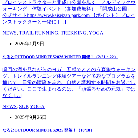
プロインストラクターと開成山公園を歩く「ノルディックウ
ォーキング」体験イベント（参加費無料） 「開成山公園」
公式サイトhttps://www.kaiseizan-park.com 【ポイント】プロイ
ンストラクターと一緒に […]
NEWS
,
TRAIL RUNNING
,
TREKKING
,
YOGA
2026年1月9日
なるとOUTDOOR MIND FES2026 WINTER 開催！（2/21・22）
鳴門の渦を見ながらのヨガ、五感でととのう森旅ウォーキン
グ、トレイルランニング体験ツアーなど多彩なプログラムを
通じて、日常の喧騒を忘れ、自然と調和する時間をお過ごし
ください。ここで生まれるのは、「頑張るための元気」では
なく […]
NEWS
,
SUP
,
YOGA
2025年9月26日
なるとOUTDOOR MIND FES2025 開催！（10/18）