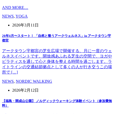
AND MORE…
NEWS
,
YOGA
2026年3月11日
26年4月〜スタート！ 「自然と整うアークウェルネス」in アークタウン宇
都宮
アークタウン宇都宮の芝生広場で開催する、月に一度のウェ
ルネスイベントです。開放感あふれる芝生の空間で、ヨガや
ピラティスを通して心と身体を整える時間を過ごします。ラ
イトラインの交通結節拠点として多くの人が行き交うこの場
所で […]
NEWS
,
NORDIC WALKING
2026年2月12日
【福島・開成山公園】 ノルディックウォーキング体験イベント（参加費無
料）