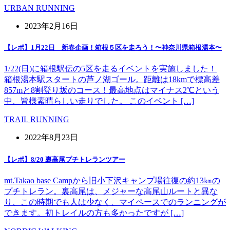
URBAN RUNNING
2023年2月16日
【レポ】1月22日 新春企画！箱根５区を走ろう！〜神奈川県箱根湯本〜
1/22(日)に箱根駅伝の5区を走るイベントを実施しました！
箱根湯本駅スタートの芦ノ湖ゴール。距離は18kmで標高差
857mと8割登り坂のコース！最高地点はマイナス2℃という
中、皆様素晴らしい走りでした。 このイベント […]
TRAIL RUNNING
2022年8月23日
【レポ】8/20 裏高尾プチトレランツアー
mt.Takao base Campから旧小下沢キャンプ場往復の約13㎞の
プチトレラン。裏高尾は、メジャーな高尾山ルートと異な
り、この時期でも人は少なく、マイペースでのランニングが
できます。初トレイルの方も多かったですが […]