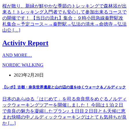
桜が散り、新緑が鮮やかな季節のトレッキングで森林浴が出
来る！トレッキング入門者でも安心して参加出来るコースで
の開催です！ 【当日の流れ】集合：９時小田急線秦野駅改
札集合～予定コース～→秦野駅→弘法の清水→命徳寺→弘法
山公 […]
Activity Report
AND MORE…
NORDIC WALKING
2023年2月20日
【レポ】古都・奈良世界遺産と山の辺の道をゆくウォーク＆ノルディック
日本のあらゆる「はじめて」を司る奈良県をめぐるノルディ
ックウォーキングツアーを開催しました！ 今回は１泊２日
で奈良の魅力を凝縮したプラン♪ １日目２日目とも天候に恵
まれ快晴の中ノルディックウォーキングはとても気持ちが良
か […]