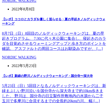
NORDIC WALKING
2022年8月8日
【レポ】ココロとカラダを優しく巡らせる・夏の早起きノルディックウォ
ーキング
8月7日（日）8回目のノルディックウォーキングは、夏の早
起きプログラム。 7:30に代々木公園に集合し、寝起きのカラ
ダを目覚めさせるウォーミングアップと歩き方のポイントを
確認。 アスファルトの周回コースはお馴染みですが、 […]
NORDIC WALKING
2022年5月23日
【レポ】新緑の野川ノルディックウォーキング・国分寺〜深大寺
5月23日（日）5回目となるノルディックウォーキングは、新
緑まぶしい野川沿いを国分寺から深大寺まで約10km歩きま
した。 野川は、国分寺の日立製作所敷地内の水源から二子
玉川で多摩川に合流するまでの全長約20kmの川。 幅 […]