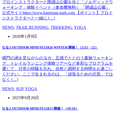
プロインストラクターと開成山公園を歩く「ノルディックウ
ォーキング」体験イベント（参加費無料） 「開成山公園」
公式サイトhttps://www.kaiseizan-park.com 【ポイント】プロイ
ンストラクターと一緒に […]
NEWS
,
TRAIL RUNNING
,
TREKKING
,
YOGA
2026年1月9日
なるとOUTDOOR MIND FES2026 WINTER 開催！（2/21・22）
鳴門の渦を見ながらのヨガ、五感でととのう森旅ウォーキン
グ、トレイルランニング体験ツアーなど多彩なプログラムを
通じて、日常の喧騒を忘れ、自然と調和する時間をお過ごし
ください。ここで生まれるのは、「頑張るための元気」では
なく […]
NEWS
,
SUP
,
YOGA
2025年9月26日
なるとOUTDOOR MIND FES2025 開催！（10/18）