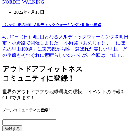
NORDIC WALKING
2022年4月18日
【レポ】春の里山ノルディックウォーキング・町田小野路
4月17日（日）4回目となるノルディックウォーキングを町田
市・小野路で開催しました。 小野路（おのじ）は、「にほ
んの里山100選」に東京都から唯一選ばれた美しい里山。 ど
の季節もそれぞれに素晴らしいのですが、今回は、”山 […]
アウトドアフィットネス
コミュニティに登録！
世界のアウトドアアや地球環境の現状、 イベントの情報を
GETできます！
メールコミュニティに登録！