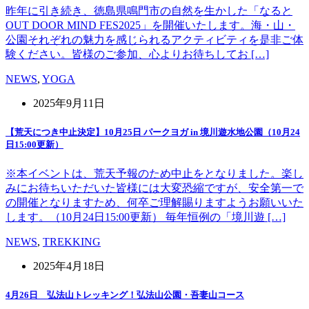
昨年に引き続き、徳島県鳴門市の自然を生かした「なると
OUT DOOR MIND FES2025」を開催いたします。海・山・
公園それぞれの魅力を感じられるアクティビティを是非ご体
験ください。皆様のご参加、心よりお待ちしてお […]
NEWS
,
YOGA
2025年9月11日
【荒天につき中止決定】10月25日 パークヨガ in 境川遊水地公園（10月24
日15:00更新）
※本イベントは、荒天予報のため中止をとなりました。楽し
みにお待ちいただいた皆様には大変恐縮ですが、安全第一で
の開催となりますため、何卒ご理解賜りますようお願いいた
します。（10月24日15:00更新） 毎年恒例の「境川遊 […]
NEWS
,
TREKKING
2025年4月18日
4月26日 弘法山トレッキング！弘法山公園・吾妻山コース