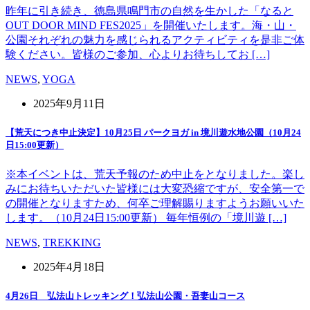
昨年に引き続き、徳島県鳴門市の自然を生かした「なると
OUT DOOR MIND FES2025」を開催いたします。海・山・
公園それぞれの魅力を感じられるアクティビティを是非ご体
験ください。皆様のご参加、心よりお待ちしてお […]
NEWS
,
YOGA
2025年9月11日
【荒天につき中止決定】10月25日 パークヨガ in 境川遊水地公園（10月24
日15:00更新）
※本イベントは、荒天予報のため中止をとなりました。楽し
みにお待ちいただいた皆様には大変恐縮ですが、安全第一で
の開催となりますため、何卒ご理解賜りますようお願いいた
します。（10月24日15:00更新） 毎年恒例の「境川遊 […]
NEWS
,
TREKKING
2025年4月18日
4月26日 弘法山トレッキング！弘法山公園・吾妻山コース