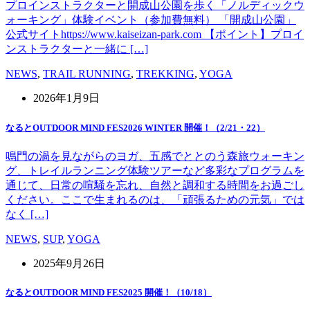
プロインストラクターと開成山公園を歩く「ノルディックウ
ォーキング」体験イベント（参加費無料） 「開成山公園」
公式サイトhttps://www.kaiseizan-park.com 【ポイント】プロイ
ンストラクターと一緒に […]
NEWS
,
TRAIL RUNNING
,
TREKKING
,
YOGA
2026年1月9日
なるとOUTDOOR MIND FES2026 WINTER 開催！（2/21・22）
鳴門の渦を見ながらのヨガ、五感でととのう森旅ウォーキン
グ、トレイルランニング体験ツアーなど多彩なプログラムを
通じて、日常の喧騒を忘れ、自然と調和する時間をお過ごし
ください。ここで生まれるのは、「頑張るための元気」では
なく […]
NEWS
,
SUP
,
YOGA
2025年9月26日
なるとOUTDOOR MIND FES2025 開催！（10/18）