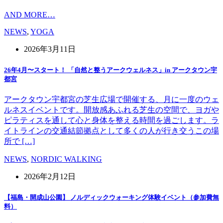
AND MORE…
NEWS
,
YOGA
2026年3月11日
26年4月〜スタート！ 「自然と整うアークウェルネス」in アークタウン宇
都宮
アークタウン宇都宮の芝生広場で開催する、月に一度のウェ
ルネスイベントです。開放感あふれる芝生の空間で、ヨガや
ピラティスを通して心と身体を整える時間を過ごします。ラ
イトラインの交通結節拠点として多くの人が行き交うこの場
所で […]
NEWS
,
NORDIC WALKING
2026年2月12日
【福島・開成山公園】 ノルディックウォーキング体験イベント（参加費無
料）