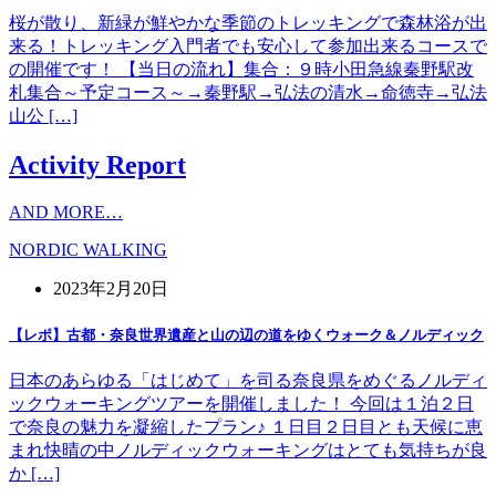
桜が散り、新緑が鮮やかな季節のトレッキングで森林浴が出
来る！トレッキング入門者でも安心して参加出来るコースで
の開催です！ 【当日の流れ】集合：９時小田急線秦野駅改
札集合～予定コース～→秦野駅→弘法の清水→命徳寺→弘法
山公 […]
Activity Report
AND MORE…
NORDIC WALKING
2023年2月20日
【レポ】古都・奈良世界遺産と山の辺の道をゆくウォーク＆ノルディック
日本のあらゆる「はじめて」を司る奈良県をめぐるノルディ
ックウォーキングツアーを開催しました！ 今回は１泊２日
で奈良の魅力を凝縮したプラン♪ １日目２日目とも天候に恵
まれ快晴の中ノルディックウォーキングはとても気持ちが良
か […]