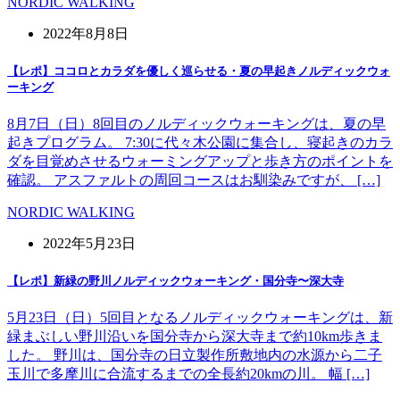
NORDIC WALKING
2022年8月8日
【レポ】ココロとカラダを優しく巡らせる・夏の早起きノルディックウォ
ーキング
8月7日（日）8回目のノルディックウォーキングは、夏の早
起きプログラム。 7:30に代々木公園に集合し、寝起きのカラ
ダを目覚めさせるウォーミングアップと歩き方のポイントを
確認。 アスファルトの周回コースはお馴染みですが、 […]
NORDIC WALKING
2022年5月23日
【レポ】新緑の野川ノルディックウォーキング・国分寺〜深大寺
5月23日（日）5回目となるノルディックウォーキングは、新
緑まぶしい野川沿いを国分寺から深大寺まで約10km歩きま
した。 野川は、国分寺の日立製作所敷地内の水源から二子
玉川で多摩川に合流するまでの全長約20kmの川。 幅 […]