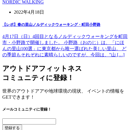
NORDIC WALKING
2022年4月18日
【レポ】春の里山ノルディックウォーキング・町田小野路
4月17日（日）4回目となるノルディックウォーキングを町田
市・小野路で開催しました。 小野路（おのじ）は、「にほ
んの里山100選」に東京都から唯一選ばれた美しい里山。 ど
の季節もそれぞれに素晴らしいのですが、今回は、”山 […]
アウトドアフィットネス
コミュニティに登録！
世界のアウトドアアや地球環境の現状、 イベントの情報を
GETできます！
メールコミュニティに登録！