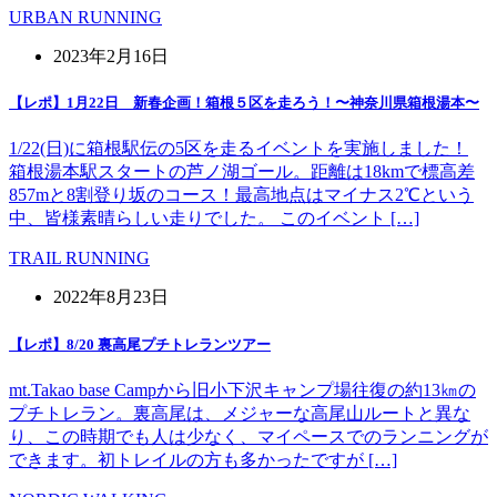
URBAN RUNNING
2023年2月16日
【レポ】1月22日 新春企画！箱根５区を走ろう！〜神奈川県箱根湯本〜
1/22(日)に箱根駅伝の5区を走るイベントを実施しました！
箱根湯本駅スタートの芦ノ湖ゴール。距離は18kmで標高差
857mと8割登り坂のコース！最高地点はマイナス2℃という
中、皆様素晴らしい走りでした。 このイベント […]
TRAIL RUNNING
2022年8月23日
【レポ】8/20 裏高尾プチトレランツアー
mt.Takao base Campから旧小下沢キャンプ場往復の約13㎞の
プチトレラン。裏高尾は、メジャーな高尾山ルートと異な
り、この時期でも人は少なく、マイペースでのランニングが
できます。初トレイルの方も多かったですが […]