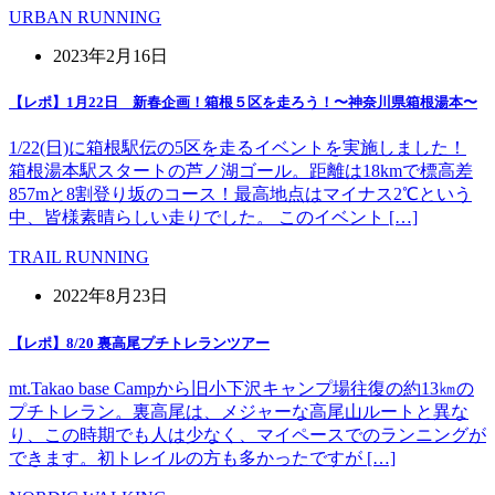
URBAN RUNNING
2023年2月16日
【レポ】1月22日 新春企画！箱根５区を走ろう！〜神奈川県箱根湯本〜
1/22(日)に箱根駅伝の5区を走るイベントを実施しました！
箱根湯本駅スタートの芦ノ湖ゴール。距離は18kmで標高差
857mと8割登り坂のコース！最高地点はマイナス2℃という
中、皆様素晴らしい走りでした。 このイベント […]
TRAIL RUNNING
2022年8月23日
【レポ】8/20 裏高尾プチトレランツアー
mt.Takao base Campから旧小下沢キャンプ場往復の約13㎞の
プチトレラン。裏高尾は、メジャーな高尾山ルートと異な
り、この時期でも人は少なく、マイペースでのランニングが
できます。初トレイルの方も多かったですが […]