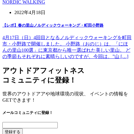
NORDIC WALKING
2022年4月18日
【レポ】春の里山ノルディックウォーキング・町田小野路
4月17日（日）4回目となるノルディックウォーキングを町田
市・小野路で開催しました。 小野路（おのじ）は、「にほ
んの里山100選」に東京都から唯一選ばれた美しい里山。 ど
の季節もそれぞれに素晴らしいのですが、今回は、”山 […]
アウトドアフィットネス
コミュニティに登録！
世界のアウトドアアや地球環境の現状、 イベントの情報を
GETできます！
メールコミュニティに登録！