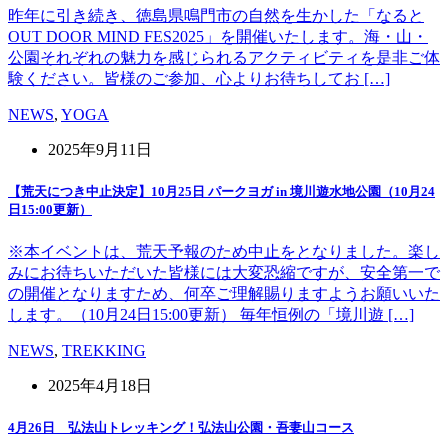
昨年に引き続き、徳島県鳴門市の自然を生かした「なると
OUT DOOR MIND FES2025」を開催いたします。海・山・
公園それぞれの魅力を感じられるアクティビティを是非ご体
験ください。皆様のご参加、心よりお待ちしてお […]
NEWS
,
YOGA
2025年9月11日
【荒天につき中止決定】10月25日 パークヨガ in 境川遊水地公園（10月24
日15:00更新）
※本イベントは、荒天予報のため中止をとなりました。楽し
みにお待ちいただいた皆様には大変恐縮ですが、安全第一で
の開催となりますため、何卒ご理解賜りますようお願いいた
します。（10月24日15:00更新） 毎年恒例の「境川遊 […]
NEWS
,
TREKKING
2025年4月18日
4月26日 弘法山トレッキング！弘法山公園・吾妻山コース