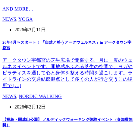
AND MORE…
NEWS
,
YOGA
2026年3月11日
26年4月〜スタート！ 「自然と整うアークウェルネス」in アークタウン宇
都宮
アークタウン宇都宮の芝生広場で開催する、月に一度のウェ
ルネスイベントです。開放感あふれる芝生の空間で、ヨガや
ピラティスを通して心と身体を整える時間を過ごします。ラ
イトラインの交通結節拠点として多くの人が行き交うこの場
所で […]
NEWS
,
NORDIC WALKING
2026年2月12日
【福島・開成山公園】 ノルディックウォーキング体験イベント（参加費無
料）