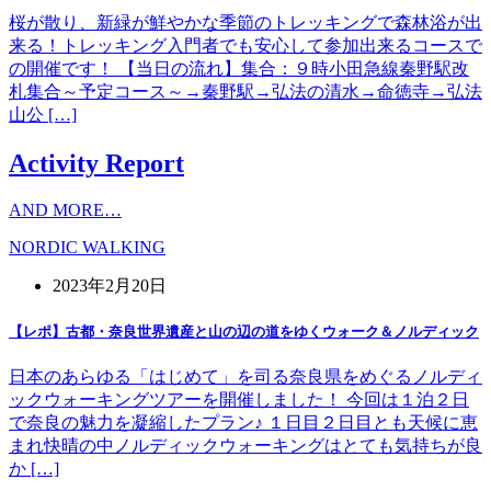
桜が散り、新緑が鮮やかな季節のトレッキングで森林浴が出
来る！トレッキング入門者でも安心して参加出来るコースで
の開催です！ 【当日の流れ】集合：９時小田急線秦野駅改
札集合～予定コース～→秦野駅→弘法の清水→命徳寺→弘法
山公 […]
Activity Report
AND MORE…
NORDIC WALKING
2023年2月20日
【レポ】古都・奈良世界遺産と山の辺の道をゆくウォーク＆ノルディック
日本のあらゆる「はじめて」を司る奈良県をめぐるノルディ
ックウォーキングツアーを開催しました！ 今回は１泊２日
で奈良の魅力を凝縮したプラン♪ １日目２日目とも天候に恵
まれ快晴の中ノルディックウォーキングはとても気持ちが良
か […]