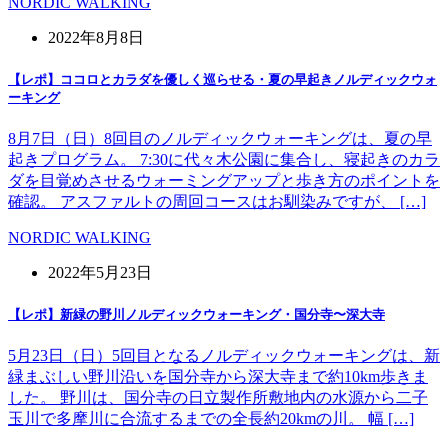
NORDIC WALKING
2022年8月8日
【レポ】ココロとカラダを優しく巡らせる・夏の早起きノルディックウォ
ーキング
8月7日（日）8回目のノルディックウォーキングは、夏の早
起きプログラム。 7:30に代々木公園に集合し、寝起きのカラ
ダを目覚めさせるウォーミングアップと歩き方のポイントを
確認。 アスファルトの周回コースはお馴染みですが、 […]
NORDIC WALKING
2022年5月23日
【レポ】新緑の野川ノルディックウォーキング・国分寺〜深大寺
5月23日（日）5回目となるノルディックウォーキングは、新
緑まぶしい野川沿いを国分寺から深大寺まで約10km歩きま
した。 野川は、国分寺の日立製作所敷地内の水源から二子
玉川で多摩川に合流するまでの全長約20kmの川。 幅 […]