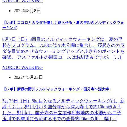
NORDIC WALKING
2022年8月8日
【レポ】ココロとカラダを優しく巡らせる・夏の早起きノルディックウォ
ーキング
8月7日（日）8回目のノルディックウォーキングは、夏の早
起きプログラム。 7:30に代々木公園に集合し、寝起きのカラ
ダを目覚めさせるウォーミングアップと歩き方のポイントを
確認。 アスファルトの周回コースはお馴染みですが、 […]
NORDIC WALKING
2022年5月23日
【レポ】新緑の野川ノルディックウォーキング・国分寺〜深大寺
5月23日（日）5回目となるノルディックウォーキングは、新
緑まぶしい野川沿いを国分寺から深大寺まで約10km歩きま
した。 野川は、国分寺の日立製作所敷地内の水源から二子
玉川で多摩川に合流するまでの全長約20kmの川。 幅 […]