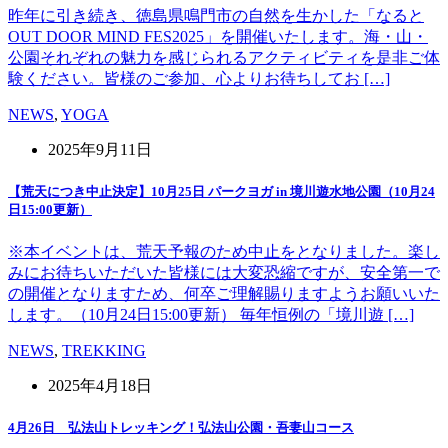
昨年に引き続き、徳島県鳴門市の自然を生かした「なると
OUT DOOR MIND FES2025」を開催いたします。海・山・
公園それぞれの魅力を感じられるアクティビティを是非ご体
験ください。皆様のご参加、心よりお待ちしてお […]
NEWS
,
YOGA
2025年9月11日
【荒天につき中止決定】10月25日 パークヨガ in 境川遊水地公園（10月24
日15:00更新）
※本イベントは、荒天予報のため中止をとなりました。楽し
みにお待ちいただいた皆様には大変恐縮ですが、安全第一で
の開催となりますため、何卒ご理解賜りますようお願いいた
します。（10月24日15:00更新） 毎年恒例の「境川遊 […]
NEWS
,
TREKKING
2025年4月18日
4月26日 弘法山トレッキング！弘法山公園・吾妻山コース