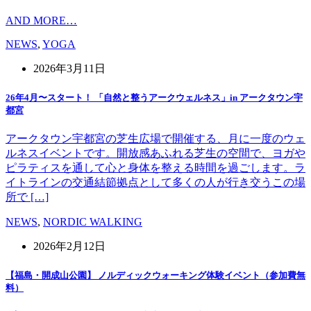
AND MORE…
NEWS
,
YOGA
2026年3月11日
26年4月〜スタート！ 「自然と整うアークウェルネス」in アークタウン宇
都宮
アークタウン宇都宮の芝生広場で開催する、月に一度のウェ
ルネスイベントです。開放感あふれる芝生の空間で、ヨガや
ピラティスを通して心と身体を整える時間を過ごします。ラ
イトラインの交通結節拠点として多くの人が行き交うこの場
所で […]
NEWS
,
NORDIC WALKING
2026年2月12日
【福島・開成山公園】 ノルディックウォーキング体験イベント（参加費無
料）