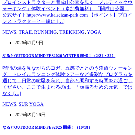
プロインストラクターと開成山公園を歩く「ノルディックウ
ォーキング」体験イベント（参加費無料） 「開成山公園」
公式サイトhttps://www.kaiseizan-park.com 【ポイント】プロイ
ンストラクターと一緒に […]
NEWS
,
TRAIL RUNNING
,
TREKKING
,
YOGA
2026年1月9日
なるとOUTDOOR MIND FES2026 WINTER 開催！（2/21・22）
鳴門の渦を見ながらのヨガ、五感でととのう森旅ウォーキン
グ、トレイルランニング体験ツアーなど多彩なプログラムを
通じて、日常の喧騒を忘れ、自然と調和する時間をお過ごし
ください。ここで生まれるのは、「頑張るための元気」では
なく […]
NEWS
,
SUP
,
YOGA
2025年9月26日
なるとOUTDOOR MIND FES2025 開催！（10/18）