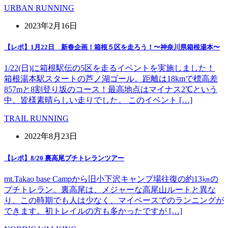
URBAN RUNNING
2023年2月16日
【レポ】1月22日 新春企画！箱根５区を走ろう！〜神奈川県箱根湯本〜
1/22(日)に箱根駅伝の5区を走るイベントを実施しました！
箱根湯本駅スタートの芦ノ湖ゴール。距離は18kmで標高差
857mと8割登り坂のコース！最高地点はマイナス2℃という
中、皆様素晴らしい走りでした。 このイベント […]
TRAIL RUNNING
2022年8月23日
【レポ】8/20 裏高尾プチトレランツアー
mt.Takao base Campから旧小下沢キャンプ場往復の約13㎞の
プチトレラン。裏高尾は、メジャーな高尾山ルートと異な
り、この時期でも人は少なく、マイペースでのランニングが
できます。初トレイルの方も多かったですが […]