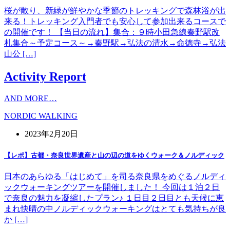
桜が散り、新緑が鮮やかな季節のトレッキングで森林浴が出
来る！トレッキング入門者でも安心して参加出来るコースで
の開催です！ 【当日の流れ】集合：９時小田急線秦野駅改
札集合～予定コース～→秦野駅→弘法の清水→命徳寺→弘法
山公 […]
Activity Report
AND MORE…
NORDIC WALKING
2023年2月20日
【レポ】古都・奈良世界遺産と山の辺の道をゆくウォーク＆ノルディック
日本のあらゆる「はじめて」を司る奈良県をめぐるノルディ
ックウォーキングツアーを開催しました！ 今回は１泊２日
で奈良の魅力を凝縮したプラン♪ １日目２日目とも天候に恵
まれ快晴の中ノルディックウォーキングはとても気持ちが良
か […]