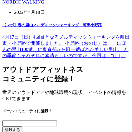
NORDIC WALKING
2022年4月18日
【レポ】春の里山ノルディックウォーキング・町田小野路
4月17日（日）4回目となるノルディックウォーキングを町田
市・小野路で開催しました。 小野路（おのじ）は、「にほ
んの里山100選」に東京都から唯一選ばれた美しい里山。 ど
の季節もそれぞれに素晴らしいのですが、今回は、”山 […]
アウトドアフィットネス
コミュニティに登録！
世界のアウトドアアや地球環境の現状、 イベントの情報を
GETできます！
メールコミュニティに登録！