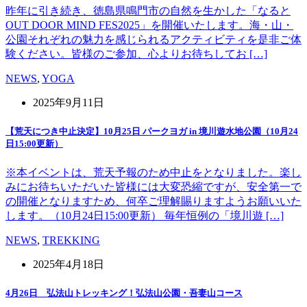
昨年に引き続き、徳島県鳴門市の自然を生かした「なると
OUT DOOR MIND FES2025」を開催いたします。海・山・
公園それぞれの魅力を感じられるアクティビティを是非ご体
験ください。皆様のご参加、心よりお待ちしてお […]
NEWS
,
YOGA
2025年9月11日
【荒天につき中止決定】10月25日 パークヨガ in 境川遊水地公園（10月24
日15:00更新）
※本イベントは、荒天予報のため中止をとなりました。楽し
みにお待ちいただいた皆様には大変恐縮ですが、安全第一で
の開催となりますため、何卒ご理解賜りますようお願いいた
します。（10月24日15:00更新） 毎年恒例の「境川遊 […]
NEWS
,
TREKKING
2025年4月18日
4月26日 弘法山トレッキング！弘法山公園・吾妻山コース