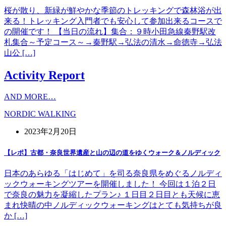
桜が散り、新緑が鮮やかな季節のトレッキングで森林浴が出
来る！トレッキング入門者でも安心して参加出来るコースで
の開催です！ 【当日の流れ】集合：９時小田急線秦野駅改
札集合～予定コース～→秦野駅→弘法の清水→命徳寺→弘法
山公 […]
Activity Report
AND MORE…
NORDIC WALKING
2023年2月20日
【レポ】古都・奈良世界遺産と山の辺の道をゆくウォーク＆ノルディック
日本のあらゆる「はじめて」を司る奈良県をめぐるノルディ
ックウォーキングツアーを開催しました！ 今回は１泊２日
で奈良の魅力を凝縮したプラン♪ １日目２日目とも天候に恵
まれ快晴の中ノルディックウォーキングはとても気持ちが良
か […]