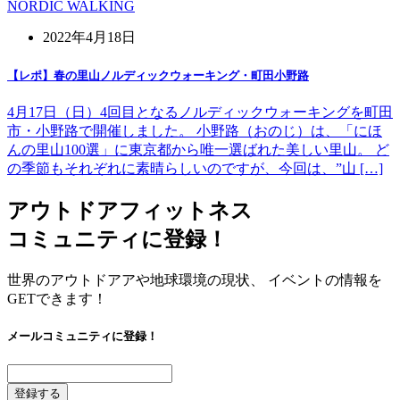
NORDIC WALKING
2022年4月18日
【レポ】春の里山ノルディックウォーキング・町田小野路
4月17日（日）4回目となるノルディックウォーキングを町田
市・小野路で開催しました。 小野路（おのじ）は、「にほ
んの里山100選」に東京都から唯一選ばれた美しい里山。 ど
の季節もそれぞれに素晴らしいのですが、今回は、”山 […]
アウトドアフィットネス
コミュニティに登録！
世界のアウトドアアや地球環境の現状、 イベントの情報を
GETできます！
メールコミュニティに登録！