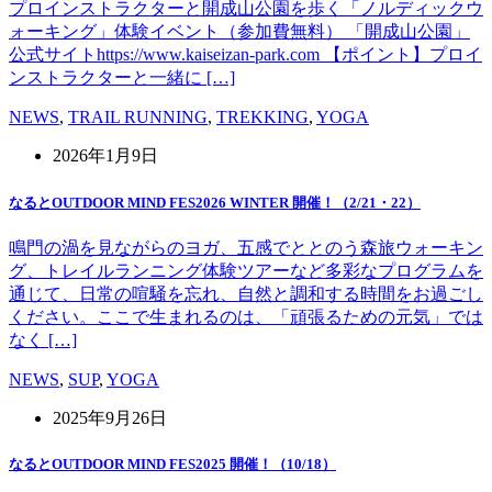
プロインストラクターと開成山公園を歩く「ノルディックウ
ォーキング」体験イベント（参加費無料） 「開成山公園」
公式サイトhttps://www.kaiseizan-park.com 【ポイント】プロイ
ンストラクターと一緒に […]
NEWS
,
TRAIL RUNNING
,
TREKKING
,
YOGA
2026年1月9日
なるとOUTDOOR MIND FES2026 WINTER 開催！（2/21・22）
鳴門の渦を見ながらのヨガ、五感でととのう森旅ウォーキン
グ、トレイルランニング体験ツアーなど多彩なプログラムを
通じて、日常の喧騒を忘れ、自然と調和する時間をお過ごし
ください。ここで生まれるのは、「頑張るための元気」では
なく […]
NEWS
,
SUP
,
YOGA
2025年9月26日
なるとOUTDOOR MIND FES2025 開催！（10/18）