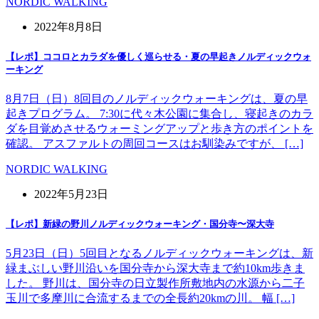
NORDIC WALKING
2022年8月8日
【レポ】ココロとカラダを優しく巡らせる・夏の早起きノルディックウォ
ーキング
8月7日（日）8回目のノルディックウォーキングは、夏の早
起きプログラム。 7:30に代々木公園に集合し、寝起きのカラ
ダを目覚めさせるウォーミングアップと歩き方のポイントを
確認。 アスファルトの周回コースはお馴染みですが、 […]
NORDIC WALKING
2022年5月23日
【レポ】新緑の野川ノルディックウォーキング・国分寺〜深大寺
5月23日（日）5回目となるノルディックウォーキングは、新
緑まぶしい野川沿いを国分寺から深大寺まで約10km歩きま
した。 野川は、国分寺の日立製作所敷地内の水源から二子
玉川で多摩川に合流するまでの全長約20kmの川。 幅 […]