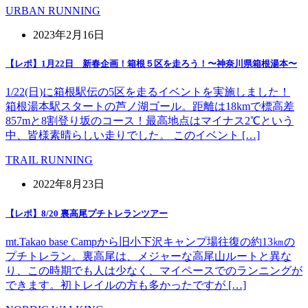
URBAN RUNNING
2023年2月16日
【レポ】1月22日 新春企画！箱根５区を走ろう！〜神奈川県箱根湯本〜
1/22(日)に箱根駅伝の5区を走るイベントを実施しました！
箱根湯本駅スタートの芦ノ湖ゴール。距離は18kmで標高差
857mと8割登り坂のコース！最高地点はマイナス2℃という
中、皆様素晴らしい走りでした。 このイベント […]
TRAIL RUNNING
2022年8月23日
【レポ】8/20 裏高尾プチトレランツアー
mt.Takao base Campから旧小下沢キャンプ場往復の約13㎞の
プチトレラン。裏高尾は、メジャーな高尾山ルートと異な
り、この時期でも人は少なく、マイペースでのランニングが
できます。初トレイルの方も多かったですが […]