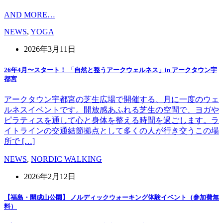
AND MORE…
NEWS
,
YOGA
2026年3月11日
26年4月〜スタート！ 「自然と整うアークウェルネス」in アークタウン宇
都宮
アークタウン宇都宮の芝生広場で開催する、月に一度のウェ
ルネスイベントです。開放感あふれる芝生の空間で、ヨガや
ピラティスを通して心と身体を整える時間を過ごします。ラ
イトラインの交通結節拠点として多くの人が行き交うこの場
所で […]
NEWS
,
NORDIC WALKING
2026年2月12日
【福島・開成山公園】 ノルディックウォーキング体験イベント（参加費無
料）