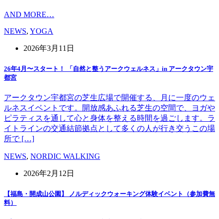
AND MORE…
NEWS
,
YOGA
2026年3月11日
26年4月〜スタート！ 「自然と整うアークウェルネス」in アークタウン宇
都宮
アークタウン宇都宮の芝生広場で開催する、月に一度のウェ
ルネスイベントです。開放感あふれる芝生の空間で、ヨガや
ピラティスを通して心と身体を整える時間を過ごします。ラ
イトラインの交通結節拠点として多くの人が行き交うこの場
所で […]
NEWS
,
NORDIC WALKING
2026年2月12日
【福島・開成山公園】 ノルディックウォーキング体験イベント（参加費無
料）