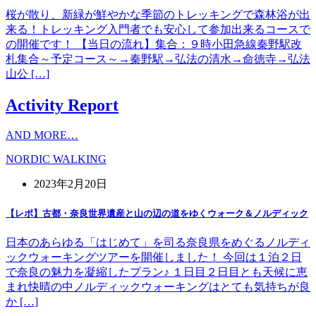
桜が散り、新緑が鮮やかな季節のトレッキングで森林浴が出
来る！トレッキング入門者でも安心して参加出来るコースで
の開催です！ 【当日の流れ】集合：９時小田急線秦野駅改
札集合～予定コース～→秦野駅→弘法の清水→命徳寺→弘法
山公 […]
Activity Report
AND MORE…
NORDIC WALKING
2023年2月20日
【レポ】古都・奈良世界遺産と山の辺の道をゆくウォーク＆ノルディック
日本のあらゆる「はじめて」を司る奈良県をめぐるノルディ
ックウォーキングツアーを開催しました！ 今回は１泊２日
で奈良の魅力を凝縮したプラン♪ １日目２日目とも天候に恵
まれ快晴の中ノルディックウォーキングはとても気持ちが良
か […]