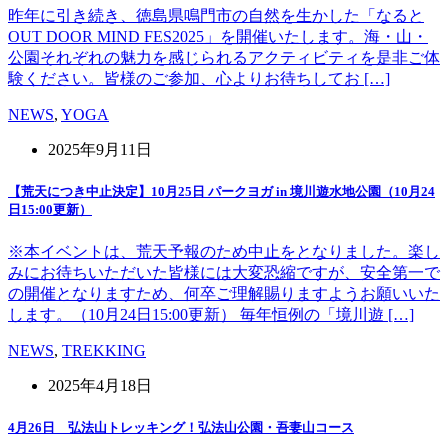
昨年に引き続き、徳島県鳴門市の自然を生かした「なると
OUT DOOR MIND FES2025」を開催いたします。海・山・
公園それぞれの魅力を感じられるアクティビティを是非ご体
験ください。皆様のご参加、心よりお待ちしてお […]
NEWS
,
YOGA
2025年9月11日
【荒天につき中止決定】10月25日 パークヨガ in 境川遊水地公園（10月24
日15:00更新）
※本イベントは、荒天予報のため中止をとなりました。楽し
みにお待ちいただいた皆様には大変恐縮ですが、安全第一で
の開催となりますため、何卒ご理解賜りますようお願いいた
します。（10月24日15:00更新） 毎年恒例の「境川遊 […]
NEWS
,
TREKKING
2025年4月18日
4月26日 弘法山トレッキング！弘法山公園・吾妻山コース