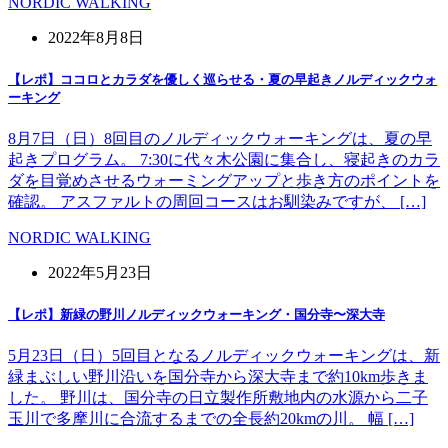
NORDIC WALKING
2022年8月8日
【レポ】ココロとカラダを優しく巡らせる・夏の早起きノルディックウォ
ーキング
8月7日（日）8回目のノルディックウォーキングは、夏の早
起きプログラム。 7:30に代々木公園に集合し、寝起きのカラ
ダを目覚めさせるウォーミングアップと歩き方のポイントを
確認。 アスファルトの周回コースはお馴染みですが、 […]
NORDIC WALKING
2022年5月23日
【レポ】新緑の野川ノルディックウォーキング・国分寺〜深大寺
5月23日（日）5回目となるノルディックウォーキングは、新
緑まぶしい野川沿いを国分寺から深大寺まで約10km歩きま
した。 野川は、国分寺の日立製作所敷地内の水源から二子
玉川で多摩川に合流するまでの全長約20kmの川。 幅 […]