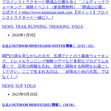
プロインストラクターと開成山公園を歩く「ノルディックウ
ォーキング」体験イベント（参加費無料） 「開成山公園」
公式サイトhttps://www.kaiseizan-park.com 【ポイント】プロイ
ンストラクターと一緒に […]
NEWS
,
TRAIL RUNNING
,
TREKKING
,
YOGA
2026年1月9日
なるとOUTDOOR MIND FES2026 WINTER 開催！（2/21・22）
鳴門の渦を見ながらのヨガ、五感でととのう森旅ウォーキン
グ、トレイルランニング体験ツアーなど多彩なプログラムを
通じて、日常の喧騒を忘れ、自然と調和する時間をお過ごし
ください。ここで生まれるのは、「頑張るための元気」では
なく […]
NEWS
,
SUP
,
YOGA
2025年9月26日
なるとOUTDOOR MIND FES2025 開催！（10/18）