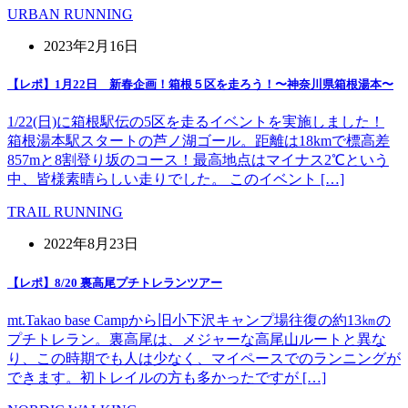
URBAN RUNNING
2023年2月16日
【レポ】1月22日 新春企画！箱根５区を走ろう！〜神奈川県箱根湯本〜
1/22(日)に箱根駅伝の5区を走るイベントを実施しました！
箱根湯本駅スタートの芦ノ湖ゴール。距離は18kmで標高差
857mと8割登り坂のコース！最高地点はマイナス2℃という
中、皆様素晴らしい走りでした。 このイベント […]
TRAIL RUNNING
2022年8月23日
【レポ】8/20 裏高尾プチトレランツアー
mt.Takao base Campから旧小下沢キャンプ場往復の約13㎞の
プチトレラン。裏高尾は、メジャーな高尾山ルートと異な
り、この時期でも人は少なく、マイペースでのランニングが
できます。初トレイルの方も多かったですが […]