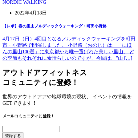
NORDIC WALKING
2022年4月18日
【レポ】春の里山ノルディックウォーキング・町田小野路
4月17日（日）4回目となるノルディックウォーキングを町田
市・小野路で開催しました。 小野路（おのじ）は、「にほ
んの里山100選」に東京都から唯一選ばれた美しい里山。 ど
の季節もそれぞれに素晴らしいのですが、今回は、”山 […]
アウトドアフィットネス
コミュニティに登録！
世界のアウトドアアや地球環境の現状、 イベントの情報を
GETできます！
メールコミュニティに登録！