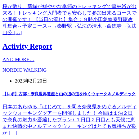
桜が散り、新緑が鮮やかな季節のトレッキングで森林浴が出
来る！トレッキング入門者でも安心して参加出来るコースで
の開催です！ 【当日の流れ】集合：９時小田急線秦野駅改
札集合～予定コース～→秦野駅→弘法の清水→命徳寺→弘法
山公 […]
Activity Report
AND MORE…
NORDIC WALKING
2023年2月20日
【レポ】古都・奈良世界遺産と山の辺の道をゆくウォーク＆ノルディック
日本のあらゆる「はじめて」を司る奈良県をめぐるノルディ
ックウォーキングツアーを開催しました！ 今回は１泊２日
で奈良の魅力を凝縮したプラン♪ １日目２日目とも天候に恵
まれ快晴の中ノルディックウォーキングはとても気持ちが良
か […]