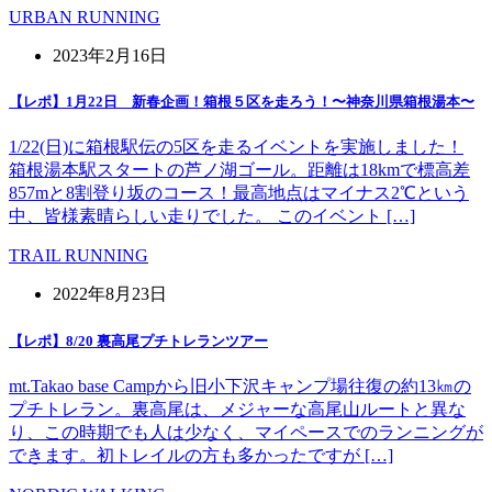
URBAN RUNNING
2023年2月16日
【レポ】1月22日 新春企画！箱根５区を走ろう！〜神奈川県箱根湯本〜
1/22(日)に箱根駅伝の5区を走るイベントを実施しました！
箱根湯本駅スタートの芦ノ湖ゴール。距離は18kmで標高差
857mと8割登り坂のコース！最高地点はマイナス2℃という
中、皆様素晴らしい走りでした。 このイベント […]
TRAIL RUNNING
2022年8月23日
【レポ】8/20 裏高尾プチトレランツアー
mt.Takao base Campから旧小下沢キャンプ場往復の約13㎞の
プチトレラン。裏高尾は、メジャーな高尾山ルートと異な
り、この時期でも人は少なく、マイペースでのランニングが
できます。初トレイルの方も多かったですが […]