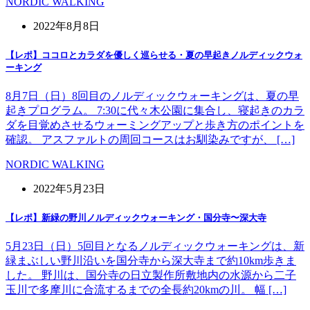
NORDIC WALKING
2022年8月8日
【レポ】ココロとカラダを優しく巡らせる・夏の早起きノルディックウォ
ーキング
8月7日（日）8回目のノルディックウォーキングは、夏の早
起きプログラム。 7:30に代々木公園に集合し、寝起きのカラ
ダを目覚めさせるウォーミングアップと歩き方のポイントを
確認。 アスファルトの周回コースはお馴染みですが、 […]
NORDIC WALKING
2022年5月23日
【レポ】新緑の野川ノルディックウォーキング・国分寺〜深大寺
5月23日（日）5回目となるノルディックウォーキングは、新
緑まぶしい野川沿いを国分寺から深大寺まで約10km歩きま
した。 野川は、国分寺の日立製作所敷地内の水源から二子
玉川で多摩川に合流するまでの全長約20kmの川。 幅 […]