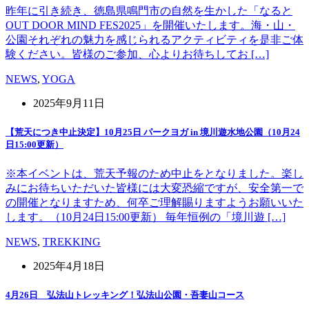
昨年に引き続き、徳島県鳴門市の自然を生かした「なると
OUT DOOR MIND FES2025」を開催いたします。海・山・
公園それぞれの魅力を感じられるアクティビティを是非ご体
験ください。皆様のご参加、心よりお待ちしてお […]
NEWS
,
YOGA
2025年9月11日
【荒天につき中止決定】10月25日 パークヨガ in 境川遊水地公園（10月24
日15:00更新）
※本イベントは、荒天予報のため中止をとなりました。楽し
みにお待ちいただいた皆様には大変恐縮ですが、安全第一で
の開催となりますため、何卒ご理解賜りますようお願いいた
します。（10月24日15:00更新） 毎年恒例の「境川遊 […]
NEWS
,
TREKKING
2025年4月18日
4月26日 弘法山トレッキング！弘法山公園・吾妻山コース