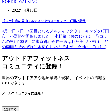
NORDIC WALKING
2022年4月18日
【レポ】春の里山ノルディックウォーキング・町田小野路
4月17日（日）4回目となるノルディックウォーキングを町田
市・小野路で開催しました。 小野路（おのじ）は、「にほ
んの里山100選」に東京都から唯一選ばれた美しい里山。 ど
の季節もそれぞれに素晴らしいのですが、今回は、”山 […]
アウトドアフィットネス
コミュニティに登録！
世界のアウトドアアや地球環境の現状、 イベントの情報を
GETできます！
メールコミュニティに登録！