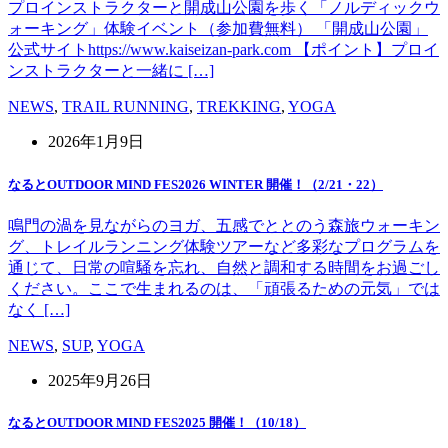
プロインストラクターと開成山公園を歩く「ノルディックウ
ォーキング」体験イベント（参加費無料） 「開成山公園」
公式サイトhttps://www.kaiseizan-park.com 【ポイント】プロイ
ンストラクターと一緒に […]
NEWS
,
TRAIL RUNNING
,
TREKKING
,
YOGA
2026年1月9日
なるとOUTDOOR MIND FES2026 WINTER 開催！（2/21・22）
鳴門の渦を見ながらのヨガ、五感でととのう森旅ウォーキン
グ、トレイルランニング体験ツアーなど多彩なプログラムを
通じて、日常の喧騒を忘れ、自然と調和する時間をお過ごし
ください。ここで生まれるのは、「頑張るための元気」では
なく […]
NEWS
,
SUP
,
YOGA
2025年9月26日
なるとOUTDOOR MIND FES2025 開催！（10/18）