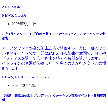
AND MORE…
NEWS
,
YOGA
2026年3月11日
26年4月〜スタート！ 「自然と整うアークウェルネス」in アークタウン宇
都宮
アークタウン宇都宮の芝生広場で開催する、月に一度のウェ
ルネスイベントです。開放感あふれる芝生の空間で、ヨガや
ピラティスを通して心と身体を整える時間を過ごします。ラ
イトラインの交通結節拠点として多くの人が行き交うこの場
所で […]
NEWS
,
NORDIC WALKING
2026年2月12日
【福島・開成山公園】 ノルディックウォーキング体験イベント（参加費無
料）