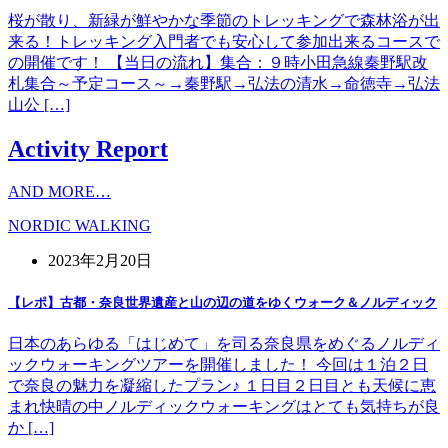
桜が散り、新緑が鮮やかな季節のトレッキングで森林浴が出
来る！トレッキング入門者でも安心して参加出来るコースで
の開催です！ 【当日の流れ】集合：９時小田急線秦野駅改
札集合～予定コース～→秦野駅→弘法の清水→命徳寺→弘法
山公 […]
Activity Report
AND MORE…
NORDIC WALKING
2023年2月20日
【レポ】古都・奈良世界遺産と山の辺の道をゆくウォーク＆ノルディック
日本のあらゆる「はじめて」を司る奈良県をめぐるノルディ
ックウォーキングツアーを開催しました！ 今回は１泊２日
で奈良の魅力を凝縮したプラン♪ １日目２日目とも天候に恵
まれ快晴の中ノルディックウォーキングはとても気持ちが良
か […]