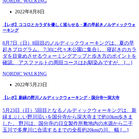
NORDIC WALKING
2022年8月8日
【レポ】ココロとカラダを優しく巡らせる・夏の早起きノルディックウォ
ーキング
8月7日（日）8回目のノルディックウォーキングは、夏の早
起きプログラム。 7:30に代々木公園に集合し、寝起きのカラ
ダを目覚めさせるウォーミングアップと歩き方のポイントを
確認。 アスファルトの周回コースはお馴染みですが、 […]
NORDIC WALKING
2022年5月23日
【レポ】新緑の野川ノルディックウォーキング・国分寺〜深大寺
5月23日（日）5回目となるノルディックウォーキングは、新
緑まぶしい野川沿いを国分寺から深大寺まで約10km歩きま
した。 野川は、国分寺の日立製作所敷地内の水源から二子
玉川で多摩川に合流するまでの全長約20kmの川。 幅 […]