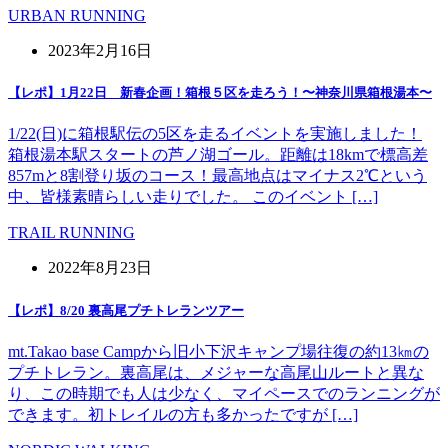
URBAN RUNNING
2023年2月16日
【レポ】1月22日 新春企画！箱根５区を走ろう！〜神奈川県箱根湯本〜
1/22(日)に箱根駅伝の5区を走るイベントを実施しました！
箱根湯本駅スタートの芦ノ湖ゴール。距離は18kmで標高差
857mと8割登り坂のコース！最高地点はマイナス2℃という
中、皆様素晴らしい走りでした。 このイベント […]
TRAIL RUNNING
2022年8月23日
【レポ】8/20 裏高尾プチトレランツアー
mt.Takao base Campから旧小下沢キャンプ場往復の約13㎞の
プチトレラン。裏高尾は、メジャーな高尾山ルートと異な
り、この時期でも人は少なく、マイペースでのランニングが
できます。初トレイルの方も多かったですが […]