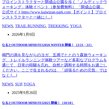
プロインストラクターと開成山公園を歩く「ノルディックウ
ォーキング」体験イベント（参加費無料） 「開成山公園」
公式サイトhttps://www.kaiseizan-park.com 【ポイント】プロイ
ンストラクターと一緒に […]
NEWS
,
TRAIL RUNNING
,
TREKKING
,
YOGA
2026年1月9日
なるとOUTDOOR MIND FES2026 WINTER 開催！（2/21・22）
鳴門の渦を見ながらのヨガ、五感でととのう森旅ウォーキン
グ、トレイルランニング体験ツアーなど多彩なプログラムを
通じて、日常の喧騒を忘れ、自然と調和する時間をお過ごし
ください。ここで生まれるのは、「頑張るための元気」では
なく […]
NEWS
,
SUP
,
YOGA
2025年9月26日
なるとOUTDOOR MIND FES2025 開催！（10/18）