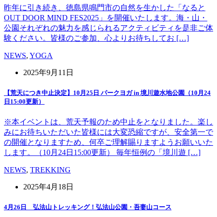
昨年に引き続き、徳島県鳴門市の自然を生かした「なると
OUT DOOR MIND FES2025」を開催いたします。海・山・
公園それぞれの魅力を感じられるアクティビティを是非ご体
験ください。皆様のご参加、心よりお待ちしてお […]
NEWS
,
YOGA
2025年9月11日
【荒天につき中止決定】10月25日 パークヨガ in 境川遊水地公園（10月24
日15:00更新）
※本イベントは、荒天予報のため中止をとなりました。楽し
みにお待ちいただいた皆様には大変恐縮ですが、安全第一で
の開催となりますため、何卒ご理解賜りますようお願いいた
します。（10月24日15:00更新） 毎年恒例の「境川遊 […]
NEWS
,
TREKKING
2025年4月18日
4月26日 弘法山トレッキング！弘法山公園・吾妻山コース