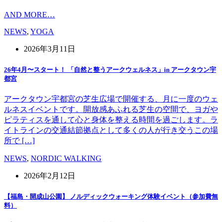
AND MORE…
NEWS
,
YOGA
2026年3月11日
26年4月〜スタート！ 「自然と整うアークウェルネス」in アークタウン宇
都宮
アークタウン宇都宮の芝生広場で開催する、月に一度のウェ
ルネスイベントです。開放感あふれる芝生の空間で、ヨガや
ピラティスを通して心と身体を整える時間を過ごします。ラ
イトラインの交通結節拠点として多くの人が行き交うこの場
所で […]
NEWS
,
NORDIC WALKING
2026年2月12日
【福島・開成山公園】 ノルディックウォーキング体験イベント（参加費無
料）