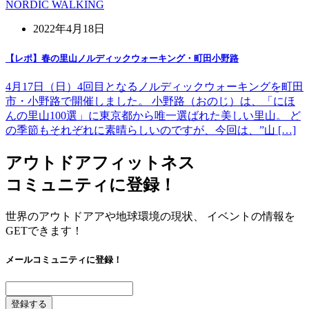
NORDIC WALKING
2022年4月18日
【レポ】春の里山ノルディックウォーキング・町田小野路
4月17日（日）4回目となるノルディックウォーキングを町田
市・小野路で開催しました。 小野路（おのじ）は、「にほ
んの里山100選」に東京都から唯一選ばれた美しい里山。 ど
の季節もそれぞれに素晴らしいのですが、今回は、”山 […]
アウトドアフィットネス
コミュニティに登録！
世界のアウトドアアや地球環境の現状、 イベントの情報を
GETできます！
メールコミュニティに登録！