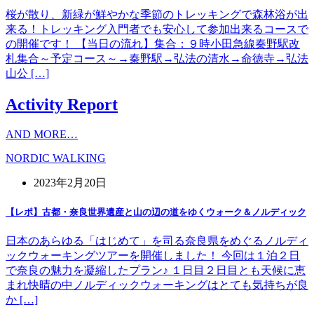
桜が散り、新緑が鮮やかな季節のトレッキングで森林浴が出
来る！トレッキング入門者でも安心して参加出来るコースで
の開催です！ 【当日の流れ】集合：９時小田急線秦野駅改
札集合～予定コース～→秦野駅→弘法の清水→命徳寺→弘法
山公 […]
Activity Report
AND MORE…
NORDIC WALKING
2023年2月20日
【レポ】古都・奈良世界遺産と山の辺の道をゆくウォーク＆ノルディック
日本のあらゆる「はじめて」を司る奈良県をめぐるノルディ
ックウォーキングツアーを開催しました！ 今回は１泊２日
で奈良の魅力を凝縮したプラン♪ １日目２日目とも天候に恵
まれ快晴の中ノルディックウォーキングはとても気持ちが良
か […]