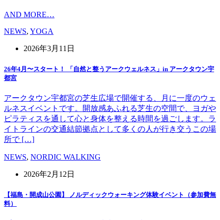
AND MORE…
NEWS
,
YOGA
2026年3月11日
26年4月〜スタート！ 「自然と整うアークウェルネス」in アークタウン宇
都宮
アークタウン宇都宮の芝生広場で開催する、月に一度のウェ
ルネスイベントです。開放感あふれる芝生の空間で、ヨガや
ピラティスを通して心と身体を整える時間を過ごします。ラ
イトラインの交通結節拠点として多くの人が行き交うこの場
所で […]
NEWS
,
NORDIC WALKING
2026年2月12日
【福島・開成山公園】 ノルディックウォーキング体験イベント（参加費無
料）