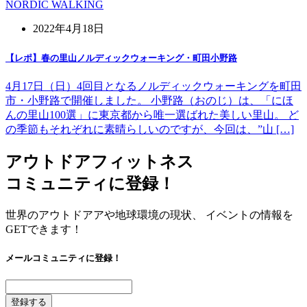
NORDIC WALKING
2022年4月18日
【レポ】春の里山ノルディックウォーキング・町田小野路
4月17日（日）4回目となるノルディックウォーキングを町田
市・小野路で開催しました。 小野路（おのじ）は、「にほ
んの里山100選」に東京都から唯一選ばれた美しい里山。 ど
の季節もそれぞれに素晴らしいのですが、今回は、”山 […]
アウトドアフィットネス
コミュニティに登録！
世界のアウトドアアや地球環境の現状、 イベントの情報を
GETできます！
メールコミュニティに登録！