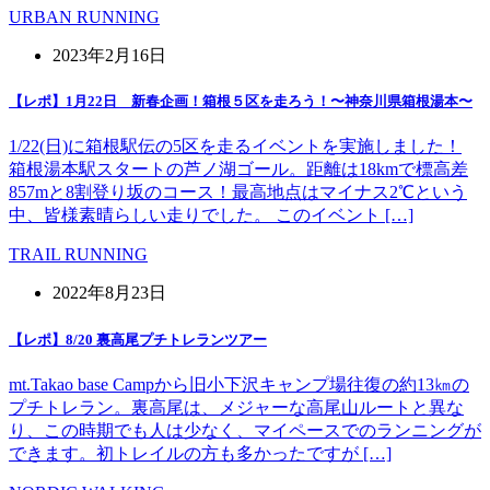
URBAN RUNNING
2023年2月16日
【レポ】1月22日 新春企画！箱根５区を走ろう！〜神奈川県箱根湯本〜
1/22(日)に箱根駅伝の5区を走るイベントを実施しました！
箱根湯本駅スタートの芦ノ湖ゴール。距離は18kmで標高差
857mと8割登り坂のコース！最高地点はマイナス2℃という
中、皆様素晴らしい走りでした。 このイベント […]
TRAIL RUNNING
2022年8月23日
【レポ】8/20 裏高尾プチトレランツアー
mt.Takao base Campから旧小下沢キャンプ場往復の約13㎞の
プチトレラン。裏高尾は、メジャーな高尾山ルートと異な
り、この時期でも人は少なく、マイペースでのランニングが
できます。初トレイルの方も多かったですが […]