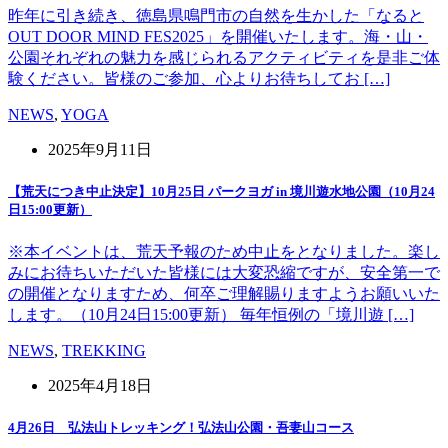
昨年に引き続き、徳島県鳴門市の自然を生かした「なると
OUT DOOR MIND FES2025」を開催いたします。海・山・
公園それぞれの魅力を感じられるアクティビティを是非ご体
験ください。皆様のご参加、心よりお待ちしてお […]
NEWS
,
YOGA
2025年9月11日
【荒天につき中止決定】10月25日 パークヨガ in 境川遊水地公園（10月24
日15:00更新）
※本イベントは、荒天予報のため中止をとなりました。楽し
みにお待ちいただいた皆様には大変恐縮ですが、安全第一で
の開催となりますため、何卒ご理解賜りますようお願いいた
します。（10月24日15:00更新） 毎年恒例の「境川遊 […]
NEWS
,
TREKKING
2025年4月18日
4月26日 弘法山トレッキング！弘法山公園・吾妻山コース