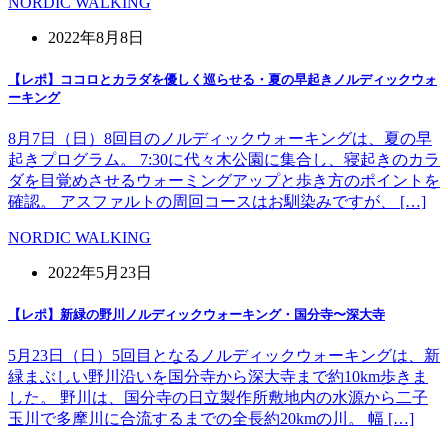
NORDIC WALKING
2022年8月8日
【レポ】ココロとカラダを優しく巡らせる・夏の早起きノルディックウォ
ーキング
8月7日（日）8回目のノルディックウォーキングは、夏の早
起きプログラム。 7:30に代々木公園に集合し、寝起きのカラ
ダを目覚めさせるウォーミングアップと歩き方のポイントを
確認。 アスファルトの周回コースはお馴染みですが、 […]
NORDIC WALKING
2022年5月23日
【レポ】新緑の野川ノルディックウォーキング・国分寺〜深大寺
5月23日（日）5回目となるノルディックウォーキングは、新
緑まぶしい野川沿いを国分寺から深大寺まで約10km歩きま
した。 野川は、国分寺の日立製作所敷地内の水源から二子
玉川で多摩川に合流するまでの全長約20kmの川。 幅 […]