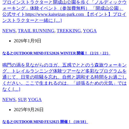
プロインストラクターと開成山公園を歩く「ノルディックウ
ォーキング」体験イベント（参加費無料） 「開成山公園」
公式サイトhttps://www.kaiseizan-park.com 【ポイント】プロイ
ンストラクターと一緒に […]
NEWS
,
TRAIL RUNNING
,
TREKKING
,
YOGA
2026年1月9日
なるとOUTDOOR MIND FES2026 WINTER 開催！（2/21・22）
鳴門の渦を見ながらのヨガ、五感でととのう森旅ウォーキン
グ、トレイルランニング体験ツアーなど多彩なプログラムを
通じて、日常の喧騒を忘れ、自然と調和する時間をお過ごし
ください。ここで生まれるのは、「頑張るための元気」では
なく […]
NEWS
,
SUP
,
YOGA
2025年9月26日
なるとOUTDOOR MIND FES2025 開催！（10/18）