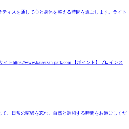
ラティスを通して心と身体を整える時間を過ごします。ライト
ww.kaiseizan-park.com 【ポイント】プロインス
じて、日常の喧騒を忘れ、自然と調和する時間をお過ごしくだ