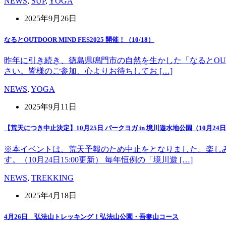
NEWS
,
SUP
,
YOGA
2025年9月26日
なるとOUTDOOR MIND FES2025 開催！（10/18）
昨年に引き続き、徳島県鳴門市の自然を生かした「なるとOUT 
さい。皆様のご参加、心よりお待ちしてお […]
NEWS
,
YOGA
2025年9月11日
【荒天につき中止決定】10月25日 パークヨガ in 境川遊水地公園（10月24日1
※本イベントは、荒天予報のため中止をとなりました。楽し
す。（10月24日15:00更新） 毎年恒例の「境川遊 […]
NEWS
,
TREKKING
2025年4月18日
4月26日 弘法山トレッキング！弘法山公園・吾妻山コース