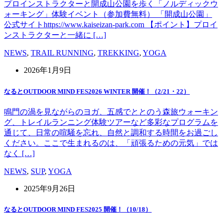
プロインストラクターと開成山公園を歩く「ノルディックウ
ォーキング」体験イベント（参加費無料） 「開成山公園」
公式サイトhttps://www.kaiseizan-park.com 【ポイント】プロイ
ンストラクターと一緒に […]
NEWS
,
TRAIL RUNNING
,
TREKKING
,
YOGA
2026年1月9日
なるとOUTDOOR MIND FES2026 WINTER 開催！（2/21・22）
鳴門の渦を見ながらのヨガ、五感でととのう森旅ウォーキン
グ、トレイルランニング体験ツアーなど多彩なプログラムを
通じて、日常の喧騒を忘れ、自然と調和する時間をお過ごし
ください。ここで生まれるのは、「頑張るための元気」では
なく […]
NEWS
,
SUP
,
YOGA
2025年9月26日
なるとOUTDOOR MIND FES2025 開催！（10/18）