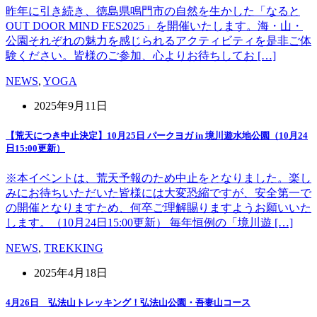
昨年に引き続き、徳島県鳴門市の自然を生かした「なると
OUT DOOR MIND FES2025」を開催いたします。海・山・
公園それぞれの魅力を感じられるアクティビティを是非ご体
験ください。皆様のご参加、心よりお待ちしてお […]
NEWS
,
YOGA
2025年9月11日
【荒天につき中止決定】10月25日 パークヨガ in 境川遊水地公園（10月24
日15:00更新）
※本イベントは、荒天予報のため中止をとなりました。楽し
みにお待ちいただいた皆様には大変恐縮ですが、安全第一で
の開催となりますため、何卒ご理解賜りますようお願いいた
します。（10月24日15:00更新） 毎年恒例の「境川遊 […]
NEWS
,
TREKKING
2025年4月18日
4月26日 弘法山トレッキング！弘法山公園・吾妻山コース