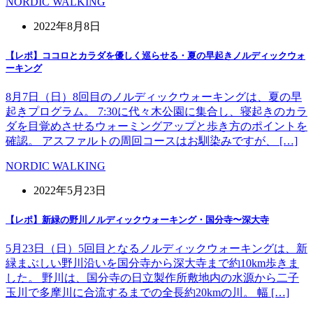
NORDIC WALKING
2022年8月8日
【レポ】ココロとカラダを優しく巡らせる・夏の早起きノルディックウォ
ーキング
8月7日（日）8回目のノルディックウォーキングは、夏の早
起きプログラム。 7:30に代々木公園に集合し、寝起きのカラ
ダを目覚めさせるウォーミングアップと歩き方のポイントを
確認。 アスファルトの周回コースはお馴染みですが、 […]
NORDIC WALKING
2022年5月23日
【レポ】新緑の野川ノルディックウォーキング・国分寺〜深大寺
5月23日（日）5回目となるノルディックウォーキングは、新
緑まぶしい野川沿いを国分寺から深大寺まで約10km歩きま
した。 野川は、国分寺の日立製作所敷地内の水源から二子
玉川で多摩川に合流するまでの全長約20kmの川。 幅 […]