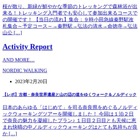
桜が散り、新緑が鮮やかな季節のトレッキングで森林浴が出
来る！トレッキング入門者でも安心して参加出来るコースで
の開催です！ 【当日の流れ】集合：９時小田急線秦野駅改
札集合～予定コース～→秦野駅→弘法の清水→命徳寺→弘法
山公 […]
Activity Report
AND MORE…
NORDIC WALKING
2023年2月20日
【レポ】古都・奈良世界遺産と山の辺の道をゆくウォーク＆ノルディック
日本のあらゆる「はじめて」を司る奈良県をめぐるノルディ
ックウォーキングツアーを開催しました！ 今回は１泊２日
で奈良の魅力を凝縮したプラン♪ １日目２日目とも天候に恵
まれ快晴の中ノルディックウォーキングはとても気持ちが良
か […]