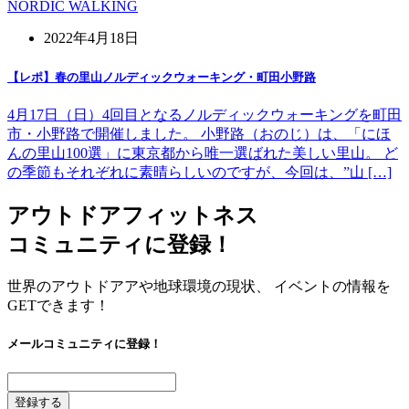
NORDIC WALKING
2022年4月18日
【レポ】春の里山ノルディックウォーキング・町田小野路
4月17日（日）4回目となるノルディックウォーキングを町田
市・小野路で開催しました。 小野路（おのじ）は、「にほ
んの里山100選」に東京都から唯一選ばれた美しい里山。 ど
の季節もそれぞれに素晴らしいのですが、今回は、”山 […]
アウトドアフィットネス
コミュニティに登録！
世界のアウトドアアや地球環境の現状、 イベントの情報を
GETできます！
メールコミュニティに登録！