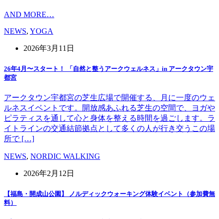
AND MORE…
NEWS
,
YOGA
2026年3月11日
26年4月〜スタート！ 「自然と整うアークウェルネス」in アークタウン宇
都宮
アークタウン宇都宮の芝生広場で開催する、月に一度のウェ
ルネスイベントです。開放感あふれる芝生の空間で、ヨガや
ピラティスを通して心と身体を整える時間を過ごします。ラ
イトラインの交通結節拠点として多くの人が行き交うこの場
所で […]
NEWS
,
NORDIC WALKING
2026年2月12日
【福島・開成山公園】 ノルディックウォーキング体験イベント（参加費無
料）