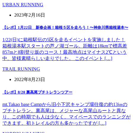
URBAN RUNNING
2023年2月16日
【レポ】1月22日 新春企画！箱根５区を走ろう！〜神奈川県箱根湯本〜
1/22(日)に箱根駅伝の5区を走るイベントを実施しました！
箱根湯本駅スタートの芦ノ湖ゴール。距離は18kmで標高差
857mと8割登り坂のコース！最高地点はマイナス2℃という
中、皆様素晴らしい走りでした。 このイベント […]
TRAIL RUNNING
2022年8月23日
【レポ】8/20 裏高尾プチトレランツアー
mt.Takao base Campから旧小下沢キャンプ場往復の約13㎞の
プチトレラン。裏高尾は、メジャーな高尾山ルートと異な
り、この時期でも人は少なく、マイペースでのランニングが
できます。初トレイルの方も多かったですが […]