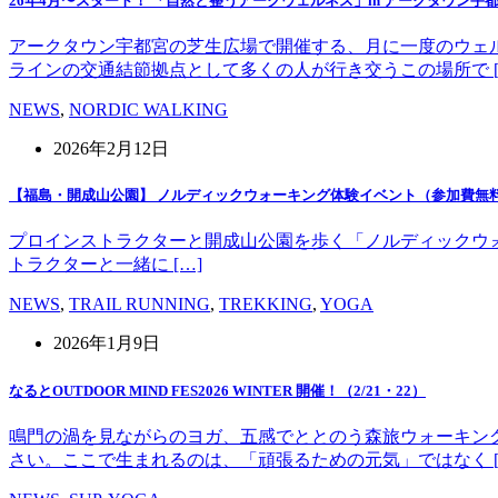
26年4月〜スタート！ 「自然と整うアークウェルネス」in アークタウン宇
アークタウン宇都宮の芝生広場で開催する、月に一度のウェ
ラインの交通結節拠点として多くの人が行き交うこの場所で [
NEWS
,
NORDIC WALKING
2026年2月12日
【福島・開成山公園】 ノルディックウォーキング体験イベント（参加費無
プロインストラクターと開成山公園を歩く「ノルディックウォーキング」
トラクターと一緒に […]
NEWS
,
TRAIL RUNNING
,
TREKKING
,
YOGA
2026年1月9日
なるとOUTDOOR MIND FES2026 WINTER 開催！（2/21・22）
鳴門の渦を見ながらのヨガ、五感でととのう森旅ウォーキン
さい。ここで生まれるのは、「頑張るための元気」ではなく [