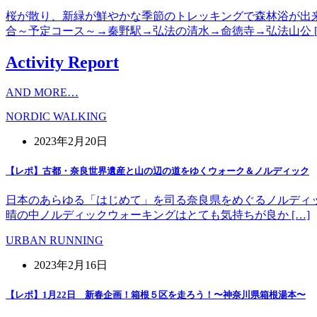
桜が散り、新緑が鮮やかな季節のトレッキングで森林浴が出
合～予定コース～→秦野駅→弘法の清水→命徳寺→弘法山公 [
Activity Report
AND MORE…
NORDIC WALKING
2023年2月20日
【レポ】古都・奈良世界遺産と山の辺の道をゆくウォーク＆ノルディック
日本のあらゆる「はじめて」を司る奈良県をめぐるノルディッ
晴の中ノルディックウォーキングはとても気持ちが良か […]
URBAN RUNNING
2023年2月16日
【レポ】1月22日 新春企画！箱根５区を走ろう！〜神奈川県箱根湯本〜