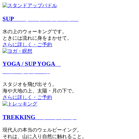
SUP
スタンドアップパドル
⽔の上のウォーキングです。
ときには流れに身をまかせて。
さらに詳しく・ご予約
YOGA / SUP YOGA
ヨガ・サップヨガ
スタジオを⾶び出そう。
海や大地の上、太陽・⽉の下で。
さらに詳しく・ご予約
TREKKING
トレッキング
現代⼈の本当のウェルビーイング。
それは、⼭に⼊り⾃然に触れること。