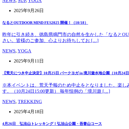
NEWS
,
SUP
,
YOGA
2025年9月26日
なるとOUTDOOR MIND FES2025 開催！（10/18）
昨年に引き続き、徳島県鳴門市の自然を生かした「なるとOUT 
さい。皆様のご参加、心よりお待ちしてお […]
NEWS
,
YOGA
2025年9月11日
【荒天につき中止決定】10月25日 パークヨガ in 境川遊水地公園（10月24日1
※本イベントは、荒天予報のため中止をとなりました。楽し
す。（10月24日15:00更新） 毎年恒例の「境川遊 […]
NEWS
,
TREKKING
2025年4月18日
4月26日 弘法山トレッキング！弘法山公園・吾妻山コース