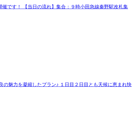
催です！ 【当日の流れ】集合：９時小田急線秦野駅改札集
良の魅力を凝縮したプラン♪ １日目２日目とも天候に恵まれ快