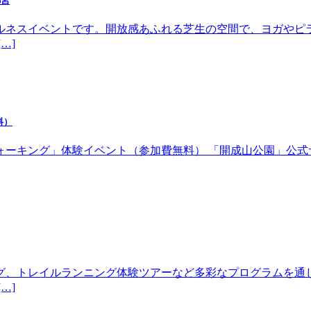
都宮
ルネスイベントです。開放感あふれる芝生の空間で、ヨガやピ
…]
料）
体験イベント（参加費無料） 「開成山公園」公式サイトhttps://w
グ、トレイルランニング体験ツアーなど多彩なプログラムを通
…]