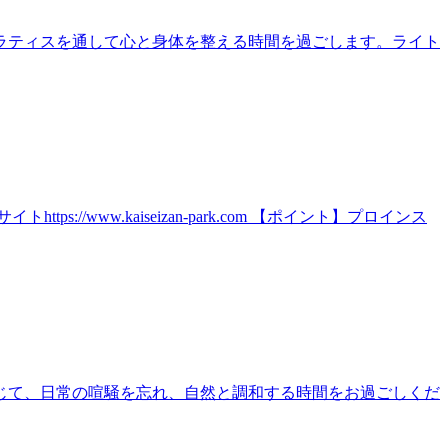
ラティスを通して心と身体を整える時間を過ごします。ライト
ww.kaiseizan-park.com 【ポイント】プロインス
じて、日常の喧騒を忘れ、自然と調和する時間をお過ごしくだ