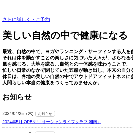
有機野菜つくり
さらに詳しく・ご予約
美しい⾃然の中で健康になる
最近、⾃然の中で、ヨガやランニング・サーフィンする⼈を
それは体を動かすことの楽しさに気づいた⼈々が、さらなる
⾵を感じる、⼤地を蹴る…⾃然との⼀体感を味わうことで、
忙しい⽇常のなかで閉じていた五感が動き出し、本来の⾃分
休⽇は、各地の美しい⾃然の中でアウトドアフィットネスに
⼈間らしい本当の健康をつくってみませんか。
お知らせ
2024/04/25（木)
お知らせ
2024年5月 OPEN!!「オーシャンライフクラブ 湘南」