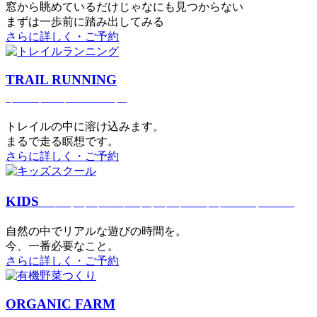
窓から眺めているだけじゃなにも見つからない
まずは一歩前に踏み出してみる
さらに詳しく・ご予約
TRAIL RUNNING
トレイルランニング
トレイルの中に溶け込みます。
まるで⾛る瞑想です。
さらに詳しく・ご予約
KIDS
アウトドアフィットネス
キッズスクール
⾃然の中でリアルな遊びの時間を。
今、⼀番必要なこと。
さらに詳しく・ご予約
ORGANIC FARM