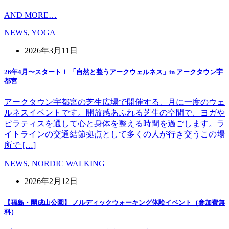
AND MORE…
NEWS
,
YOGA
2026年3月11日
26年4月〜スタート！ 「自然と整うアークウェルネス」in アークタウン宇
都宮
アークタウン宇都宮の芝生広場で開催する、月に一度のウェ
ルネスイベントです。開放感あふれる芝生の空間で、ヨガや
ピラティスを通して心と身体を整える時間を過ごします。ラ
イトラインの交通結節拠点として多くの人が行き交うこの場
所で […]
NEWS
,
NORDIC WALKING
2026年2月12日
【福島・開成山公園】 ノルディックウォーキング体験イベント（参加費無
料）