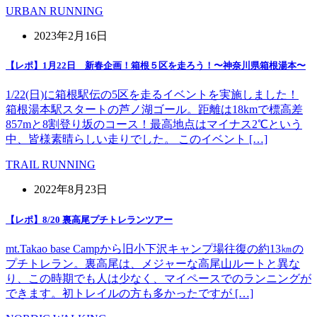
URBAN RUNNING
2023年2月16日
【レポ】1月22日 新春企画！箱根５区を走ろう！〜神奈川県箱根湯本〜
1/22(日)に箱根駅伝の5区を走るイベントを実施しました！
箱根湯本駅スタートの芦ノ湖ゴール。距離は18kmで標高差
857mと8割登り坂のコース！最高地点はマイナス2℃という
中、皆様素晴らしい走りでした。 このイベント […]
TRAIL RUNNING
2022年8月23日
【レポ】8/20 裏高尾プチトレランツアー
mt.Takao base Campから旧小下沢キャンプ場往復の約13㎞の
プチトレラン。裏高尾は、メジャーな高尾山ルートと異な
り、この時期でも人は少なく、マイペースでのランニングが
できます。初トレイルの方も多かったですが […]