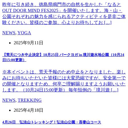
昨年に引き続き、徳島県鳴門市の自然を生かした「なると
OUT DOOR MIND FES2025」を開催いたします。海・山・
公園それぞれの魅力を感じられるアクティビティを是非ご体
験ください。皆様のご参加、心よりお待ちしてお […]
NEWS
,
YOGA
2025年9月11日
【荒天につき中止決定】10月25日 パークヨガ in 境川遊水地公園（10月24
日15:00更新）
※本イベントは、荒天予報のため中止をとなりました。楽し
みにお待ちいただいた皆様には大変恐縮ですが、安全第一で
の開催となりますため、何卒ご理解賜りますようお願いいた
します。（10月24日15:00更新） 毎年恒例の「境川遊 […]
NEWS
,
TREKKING
2025年4月18日
4月26日 弘法山トレッキング！弘法山公園・吾妻山コース