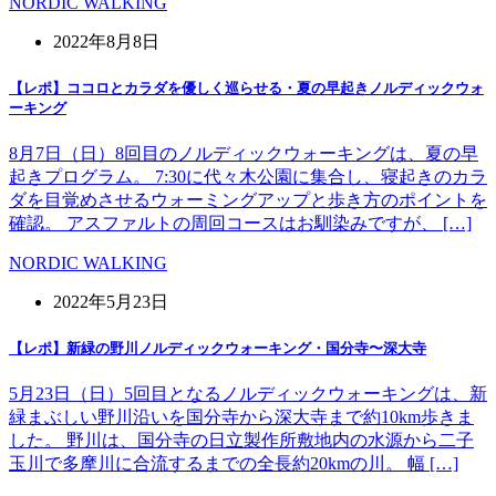
NORDIC WALKING
2022年8月8日
【レポ】ココロとカラダを優しく巡らせる・夏の早起きノルディックウォ
ーキング
8月7日（日）8回目のノルディックウォーキングは、夏の早
起きプログラム。 7:30に代々木公園に集合し、寝起きのカラ
ダを目覚めさせるウォーミングアップと歩き方のポイントを
確認。 アスファルトの周回コースはお馴染みですが、 […]
NORDIC WALKING
2022年5月23日
【レポ】新緑の野川ノルディックウォーキング・国分寺〜深大寺
5月23日（日）5回目となるノルディックウォーキングは、新
緑まぶしい野川沿いを国分寺から深大寺まで約10km歩きま
した。 野川は、国分寺の日立製作所敷地内の水源から二子
玉川で多摩川に合流するまでの全長約20kmの川。 幅 […]