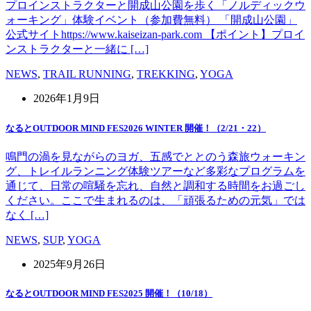
プロインストラクターと開成山公園を歩く「ノルディックウ
ォーキング」体験イベント（参加費無料） 「開成山公園」
公式サイトhttps://www.kaiseizan-park.com 【ポイント】プロイ
ンストラクターと一緒に […]
NEWS
,
TRAIL RUNNING
,
TREKKING
,
YOGA
2026年1月9日
なるとOUTDOOR MIND FES2026 WINTER 開催！（2/21・22）
鳴門の渦を見ながらのヨガ、五感でととのう森旅ウォーキン
グ、トレイルランニング体験ツアーなど多彩なプログラムを
通じて、日常の喧騒を忘れ、自然と調和する時間をお過ごし
ください。ここで生まれるのは、「頑張るための元気」では
なく […]
NEWS
,
SUP
,
YOGA
2025年9月26日
なるとOUTDOOR MIND FES2025 開催！（10/18）