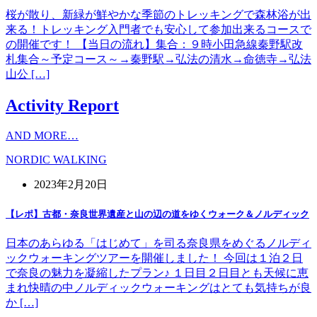
桜が散り、新緑が鮮やかな季節のトレッキングで森林浴が出
来る！トレッキング入門者でも安心して参加出来るコースで
の開催です！ 【当日の流れ】集合：９時小田急線秦野駅改
札集合～予定コース～→秦野駅→弘法の清水→命徳寺→弘法
山公 […]
Activity Report
AND MORE…
NORDIC WALKING
2023年2月20日
【レポ】古都・奈良世界遺産と山の辺の道をゆくウォーク＆ノルディック
日本のあらゆる「はじめて」を司る奈良県をめぐるノルディ
ックウォーキングツアーを開催しました！ 今回は１泊２日
で奈良の魅力を凝縮したプラン♪ １日目２日目とも天候に恵
まれ快晴の中ノルディックウォーキングはとても気持ちが良
か […]