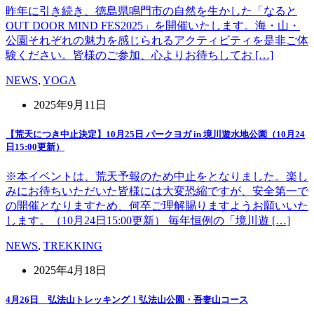
昨年に引き続き、徳島県鳴門市の自然を生かした「なると
OUT DOOR MIND FES2025」を開催いたします。海・山・
公園それぞれの魅力を感じられるアクティビティを是非ご体
験ください。皆様のご参加、心よりお待ちしてお […]
NEWS
,
YOGA
2025年9月11日
【荒天につき中止決定】10月25日 パークヨガ in 境川遊水地公園（10月24
日15:00更新）
※本イベントは、荒天予報のため中止をとなりました。楽し
みにお待ちいただいた皆様には大変恐縮ですが、安全第一で
の開催となりますため、何卒ご理解賜りますようお願いいた
します。（10月24日15:00更新） 毎年恒例の「境川遊 […]
NEWS
,
TREKKING
2025年4月18日
4月26日 弘法山トレッキング！弘法山公園・吾妻山コース