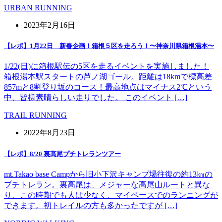
URBAN RUNNING
2023年2月16日
【レポ】1月22日 新春企画！箱根５区を走ろう！〜神奈川県箱根湯本〜
1/22(日)に箱根駅伝の5区を走るイベントを実施しました！
箱根湯本駅スタートの芦ノ湖ゴール。距離は18kmで標高差
857mと8割登り坂のコース！最高地点はマイナス2℃という
中、皆様素晴らしい走りでした。 このイベント […]
TRAIL RUNNING
2022年8月23日
【レポ】8/20 裏高尾プチトレランツアー
mt.Takao base Campから旧小下沢キャンプ場往復の約13㎞の
プチトレラン。裏高尾は、メジャーな高尾山ルートと異な
り、この時期でも人は少なく、マイペースでのランニングが
できます。初トレイルの方も多かったですが […]