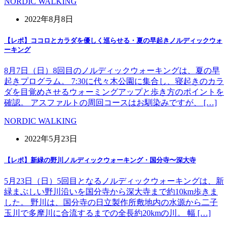
NORDIC WALKING
2022年8月8日
【レポ】ココロとカラダを優しく巡らせる・夏の早起きノルディックウォ
ーキング
8月7日（日）8回目のノルディックウォーキングは、夏の早
起きプログラム。 7:30に代々木公園に集合し、寝起きのカラ
ダを目覚めさせるウォーミングアップと歩き方のポイントを
確認。 アスファルトの周回コースはお馴染みですが、 […]
NORDIC WALKING
2022年5月23日
【レポ】新緑の野川ノルディックウォーキング・国分寺〜深大寺
5月23日（日）5回目となるノルディックウォーキングは、新
緑まぶしい野川沿いを国分寺から深大寺まで約10km歩きま
した。 野川は、国分寺の日立製作所敷地内の水源から二子
玉川で多摩川に合流するまでの全長約20kmの川。 幅 […]