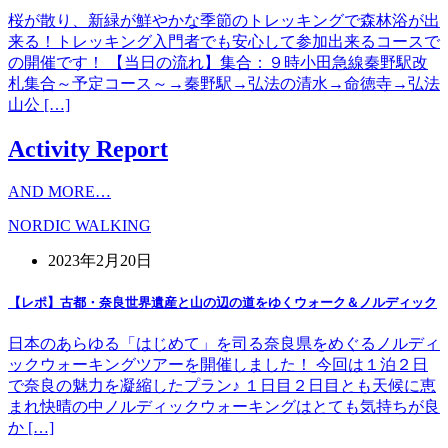
桜が散り、新緑が鮮やかな季節のトレッキングで森林浴が出
来る！トレッキング入門者でも安心して参加出来るコースで
の開催です！ 【当日の流れ】集合：９時小田急線秦野駅改
札集合～予定コース～→秦野駅→弘法の清水→命徳寺→弘法
山公 […]
Activity Report
AND MORE…
NORDIC WALKING
2023年2月20日
【レポ】古都・奈良世界遺産と山の辺の道をゆくウォーク＆ノルディック
日本のあらゆる「はじめて」を司る奈良県をめぐるノルディ
ックウォーキングツアーを開催しました！ 今回は１泊２日
で奈良の魅力を凝縮したプラン♪ １日目２日目とも天候に恵
まれ快晴の中ノルディックウォーキングはとても気持ちが良
か […]