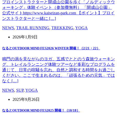
プロインストラクターと開成山公園を歩く「ノルディックウ
ォーキング」体験イベント（参加費無料） 「開成山公園」
公式サイトhttps://www.kaiseizan-park.com 【ポイント】プロイ
ンストラクターと一緒に […]
NEWS
,
TRAIL RUNNING
,
TREKKING
,
YOGA
2026年1月9日
なるとOUTDOOR MIND FES2026 WINTER 開催！（2/21・22）
鳴門の渦を見ながらのヨガ、五感でととのう森旅ウォーキン
グ、トレイルランニング体験ツアーなど多彩なプログラムを
通じて、日常の喧騒を忘れ、自然と調和する時間をお過ごし
ください。ここで生まれるのは、「頑張るための元気」では
なく […]
NEWS
,
SUP
,
YOGA
2025年9月26日
なるとOUTDOOR MIND FES2025 開催！（10/18）