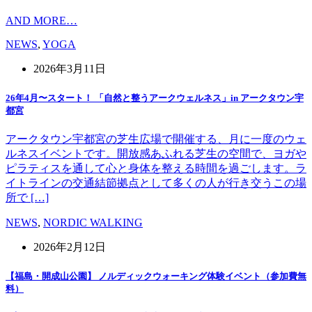
AND MORE…
NEWS
,
YOGA
2026年3月11日
26年4月〜スタート！ 「自然と整うアークウェルネス」in アークタウン宇
都宮
アークタウン宇都宮の芝生広場で開催する、月に一度のウェ
ルネスイベントです。開放感あふれる芝生の空間で、ヨガや
ピラティスを通して心と身体を整える時間を過ごします。ラ
イトラインの交通結節拠点として多くの人が行き交うこの場
所で […]
NEWS
,
NORDIC WALKING
2026年2月12日
【福島・開成山公園】 ノルディックウォーキング体験イベント（参加費無
料）