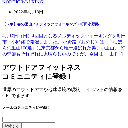
NORDIC WALKING
2022年4月18日
【レポ】春の里山ノルディックウォーキング・町田小野路
4月17日（日）4回目となるノルディックウォーキングを町田
市・小野路で開催しました。 小野路（おのじ）は、「にほ
んの里山100選」に東京都から唯一選ばれた美しい里山。 ど
の季節もそれぞれに素晴らしいのですが、今回は、”山 […]
アウトドアフィットネス
コミュニティに登録！
世界のアウトドアアや地球環境の現状、 イベントの情報を
GETできます！
メールコミュニティに登録！