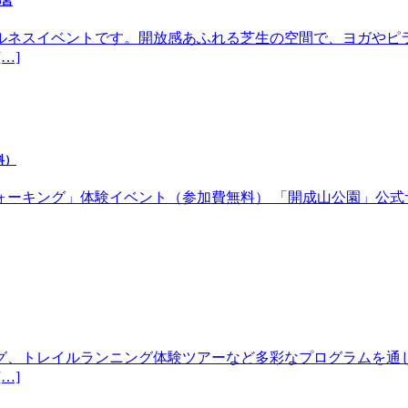
都宮
ルネスイベントです。開放感あふれる芝生の空間で、ヨガやピ
…]
料）
体験イベント（参加費無料） 「開成山公園」公式サイトhttps://w
グ、トレイルランニング体験ツアーなど多彩なプログラムを通
…]