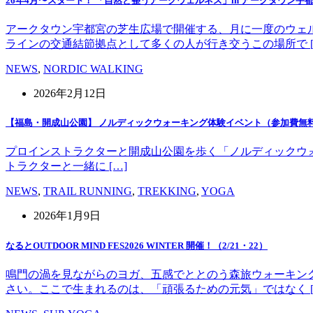
26年4月〜スタート！ 「自然と整うアークウェルネス」in アークタウン宇
アークタウン宇都宮の芝生広場で開催する、月に一度のウェ
ラインの交通結節拠点として多くの人が行き交うこの場所で [
NEWS
,
NORDIC WALKING
2026年2月12日
【福島・開成山公園】 ノルディックウォーキング体験イベント（参加費無
プロインストラクターと開成山公園を歩く「ノルディックウォーキング」
トラクターと一緒に […]
NEWS
,
TRAIL RUNNING
,
TREKKING
,
YOGA
2026年1月9日
なるとOUTDOOR MIND FES2026 WINTER 開催！（2/21・22）
鳴門の渦を見ながらのヨガ、五感でととのう森旅ウォーキン
さい。ここで生まれるのは、「頑張るための元気」ではなく [