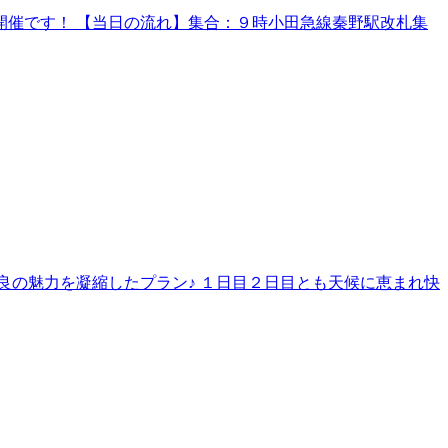
催です！ 【当日の流れ】集合：９時小田急線秦野駅改札集
良の魅力を凝縮したプラン♪ １日目２日目とも天候に恵まれ快