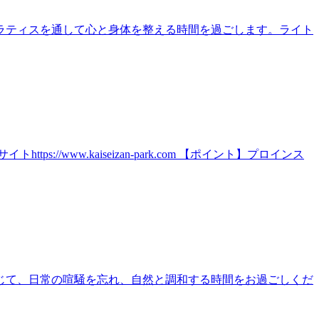
ラティスを通して心と身体を整える時間を過ごします。ライト
ww.kaiseizan-park.com 【ポイント】プロインス
じて、日常の喧騒を忘れ、自然と調和する時間をお過ごしくだ