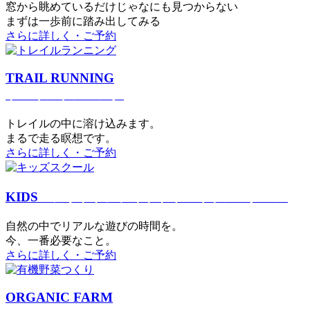
窓から眺めているだけじゃなにも見つからない
まずは一歩前に踏み出してみる
さらに詳しく・ご予約
TRAIL RUNNING
トレイルランニング
トレイルの中に溶け込みます。
まるで⾛る瞑想です。
さらに詳しく・ご予約
KIDS
アウトドアフィットネス
キッズスクール
⾃然の中でリアルな遊びの時間を。
今、⼀番必要なこと。
さらに詳しく・ご予約
ORGANIC FARM