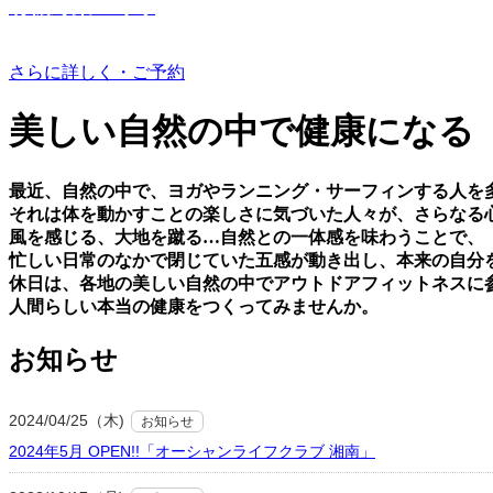
有機野菜つくり
さらに詳しく・ご予約
美しい⾃然の中で健康になる
最近、⾃然の中で、ヨガやランニング・サーフィンする⼈を
それは体を動かすことの楽しさに気づいた⼈々が、さらなる
⾵を感じる、⼤地を蹴る…⾃然との⼀体感を味わうことで、
忙しい⽇常のなかで閉じていた五感が動き出し、本来の⾃分
休⽇は、各地の美しい⾃然の中でアウトドアフィットネスに
⼈間らしい本当の健康をつくってみませんか。
お知らせ
2024/04/25（木)
お知らせ
2024年5月 OPEN!!「オーシャンライフクラブ 湘南」