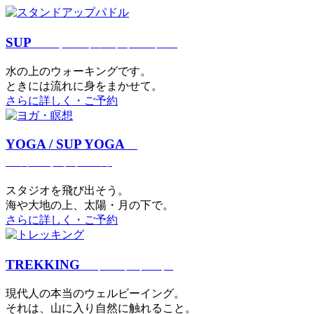
SUP
スタンドアップパドル
⽔の上のウォーキングです。
ときには流れに身をまかせて。
さらに詳しく・ご予約
YOGA / SUP YOGA
ヨガ・サップヨガ
スタジオを⾶び出そう。
海や大地の上、太陽・⽉の下で。
さらに詳しく・ご予約
TREKKING
トレッキング
現代⼈の本当のウェルビーイング。
それは、⼭に⼊り⾃然に触れること。