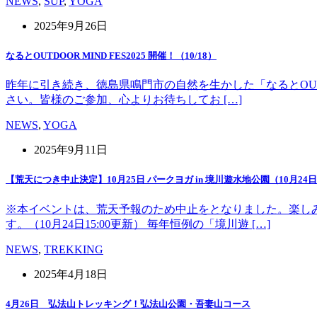
NEWS
,
SUP
,
YOGA
2025年9月26日
なるとOUTDOOR MIND FES2025 開催！（10/18）
昨年に引き続き、徳島県鳴門市の自然を生かした「なるとOUT 
さい。皆様のご参加、心よりお待ちしてお […]
NEWS
,
YOGA
2025年9月11日
【荒天につき中止決定】10月25日 パークヨガ in 境川遊水地公園（10月24日1
※本イベントは、荒天予報のため中止をとなりました。楽し
す。（10月24日15:00更新） 毎年恒例の「境川遊 […]
NEWS
,
TREKKING
2025年4月18日
4月26日 弘法山トレッキング！弘法山公園・吾妻山コース