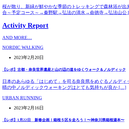
桜が散り、新緑が鮮やかな季節のトレッキングで森林浴が出
合～予定コース～→秦野駅→弘法の清水→命徳寺→弘法山公 [
Activity Report
AND MORE…
NORDIC WALKING
2023年2月20日
【レポ】古都・奈良世界遺産と山の辺の道をゆくウォーク＆ノルディック
日本のあらゆる「はじめて」を司る奈良県をめぐるノルディッ
晴の中ノルディックウォーキングはとても気持ちが良か […]
URBAN RUNNING
2023年2月16日
【レポ】1月22日 新春企画！箱根５区を走ろう！〜神奈川県箱根湯本〜