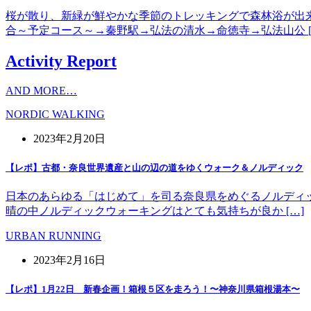
桜が散り、新緑が鮮やかな季節のトレッキングで森林浴が出
合～予定コース～→秦野駅→弘法の清水→命徳寺→弘法山公 [
Activity Report
AND MORE…
NORDIC WALKING
2023年2月20日
【レポ】古都・奈良世界遺産と山の辺の道をゆくウォーク＆ノルディック
日本のあらゆる「はじめて」を司る奈良県をめぐるノルディッ
晴の中ノルディックウォーキングはとても気持ちが良か […]
URBAN RUNNING
2023年2月16日
【レポ】1月22日 新春企画！箱根５区を走ろう！〜神奈川県箱根湯本〜