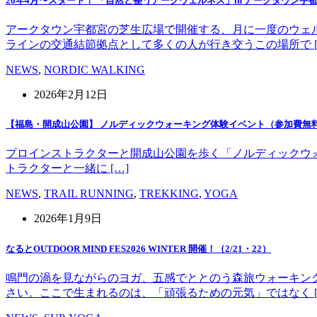
26年4月〜スタート！ 「自然と整うアークウェルネス」in アークタウン宇
アークタウン宇都宮の芝生広場で開催する、月に一度のウェ
ラインの交通結節拠点として多くの人が行き交うこの場所で [
NEWS
,
NORDIC WALKING
2026年2月12日
【福島・開成山公園】 ノルディックウォーキング体験イベント（参加費無
プロインストラクターと開成山公園を歩く「ノルディックウォーキング」
トラクターと一緒に […]
NEWS
,
TRAIL RUNNING
,
TREKKING
,
YOGA
2026年1月9日
なるとOUTDOOR MIND FES2026 WINTER 開催！（2/21・22）
鳴門の渦を見ながらのヨガ、五感でととのう森旅ウォーキン
さい。ここで生まれるのは、「頑張るための元気」ではなく [