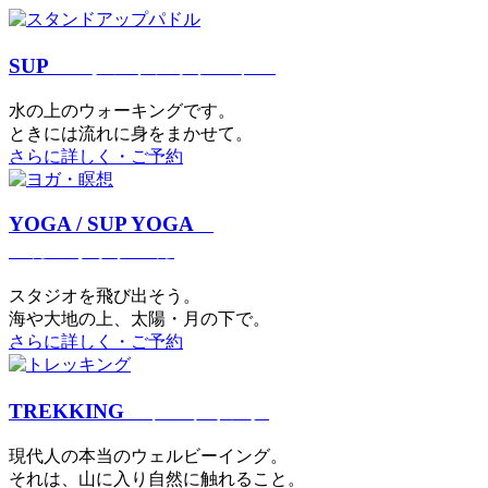
SUP
スタンドアップパドル
⽔の上のウォーキングです。
ときには流れに身をまかせて。
さらに詳しく・ご予約
YOGA / SUP YOGA
ヨガ・サップヨガ
スタジオを⾶び出そう。
海や大地の上、太陽・⽉の下で。
さらに詳しく・ご予約
TREKKING
トレッキング
現代⼈の本当のウェルビーイング。
それは、⼭に⼊り⾃然に触れること。