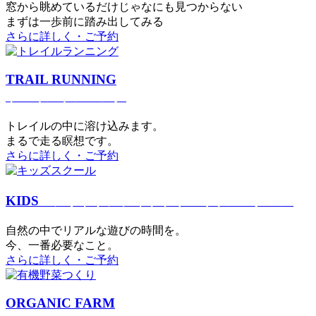
窓から眺めているだけじゃなにも見つからない
まずは一歩前に踏み出してみる
さらに詳しく・ご予約
TRAIL RUNNING
トレイルランニング
トレイルの中に溶け込みます。
まるで⾛る瞑想です。
さらに詳しく・ご予約
KIDS
アウトドアフィットネス
キッズスクール
⾃然の中でリアルな遊びの時間を。
今、⼀番必要なこと。
さらに詳しく・ご予約
ORGANIC FARM