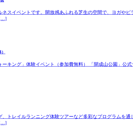
都宮
ルネスイベントです。開放感あふれる芝生の空間で、ヨガやピ
…]
料）
体験イベント（参加費無料） 「開成山公園」公式サイトhttps://w
グ、トレイルランニング体験ツアーなど多彩なプログラムを通
…]