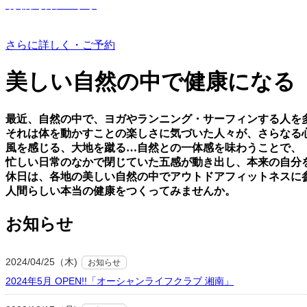
有機野菜つくり
さらに詳しく・ご予約
美しい⾃然の中で健康になる
最近、⾃然の中で、ヨガやランニング・サーフィンする⼈を
それは体を動かすことの楽しさに気づいた⼈々が、さらなる
⾵を感じる、⼤地を蹴る…⾃然との⼀体感を味わうことで、
忙しい⽇常のなかで閉じていた五感が動き出し、本来の⾃分
休⽇は、各地の美しい⾃然の中でアウトドアフィットネスに
⼈間らしい本当の健康をつくってみませんか。
お知らせ
2024/04/25（木)
お知らせ
2024年5月 OPEN!!「オーシャンライフクラブ 湘南」