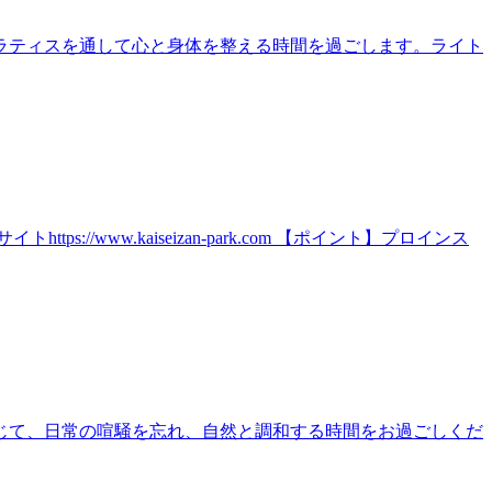
ラティスを通して心と身体を整える時間を過ごします。ライト
ww.kaiseizan-park.com 【ポイント】プロインス
じて、日常の喧騒を忘れ、自然と調和する時間をお過ごしくだ