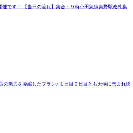
催です！ 【当日の流れ】集合：９時小田急線秦野駅改札集
良の魅力を凝縮したプラン♪ １日目２日目とも天候に恵まれ快