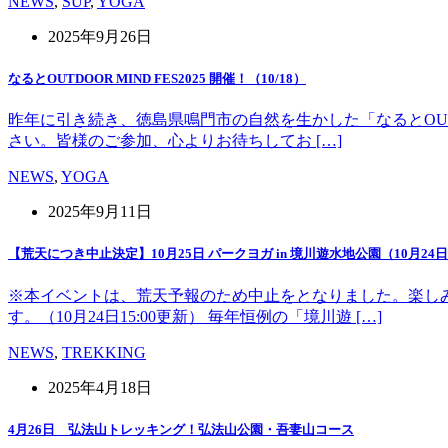
NEWS
,
SUP
,
YOGA
2025年9月26日
なるとOUTDOOR MIND FES2025 開催！（10/18）
昨年に引き続き、徳島県鳴門市の自然を生かした「なるとOUT 
さい。皆様のご参加、心よりお待ちしてお […]
NEWS
,
YOGA
2025年9月11日
【荒天につき中止決定】10月25日 パークヨガ in 境川遊水地公園（10月24日1
※本イベントは、荒天予報のため中止をとなりました。楽し
す。（10月24日15:00更新） 毎年恒例の「境川遊 […]
NEWS
,
TREKKING
2025年4月18日
4月26日 弘法山トレッキング！弘法山公園・吾妻山コース