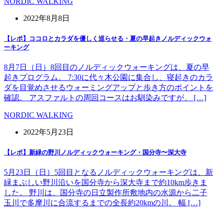
NORDIC WALKING
2022年8月8日
【レポ】ココロとカラダを優しく巡らせる・夏の早起きノルディックウォ
ーキング
8月7日（日）8回目のノルディックウォーキングは、夏の早
起きプログラム。 7:30に代々木公園に集合し、寝起きのカラ
ダを目覚めさせるウォーミングアップと歩き方のポイントを
確認。 アスファルトの周回コースはお馴染みですが、 […]
NORDIC WALKING
2022年5月23日
【レポ】新緑の野川ノルディックウォーキング・国分寺〜深大寺
5月23日（日）5回目となるノルディックウォーキングは、新
緑まぶしい野川沿いを国分寺から深大寺まで約10km歩きま
した。 野川は、国分寺の日立製作所敷地内の水源から二子
玉川で多摩川に合流するまでの全長約20kmの川。 幅 […]