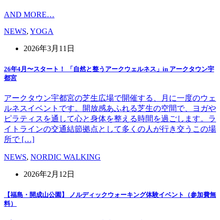
AND MORE…
NEWS
,
YOGA
2026年3月11日
26年4月〜スタート！ 「自然と整うアークウェルネス」in アークタウン宇
都宮
アークタウン宇都宮の芝生広場で開催する、月に一度のウェ
ルネスイベントです。開放感あふれる芝生の空間で、ヨガや
ピラティスを通して心と身体を整える時間を過ごします。ラ
イトラインの交通結節拠点として多くの人が行き交うこの場
所で […]
NEWS
,
NORDIC WALKING
2026年2月12日
【福島・開成山公園】 ノルディックウォーキング体験イベント（参加費無
料）