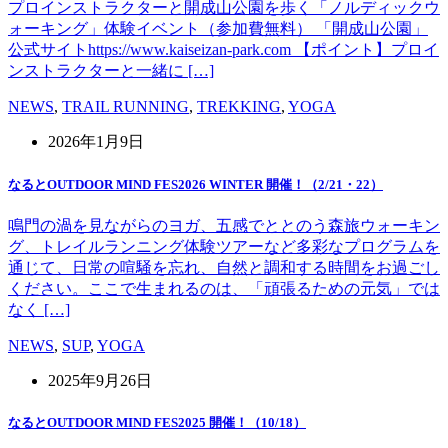
プロインストラクターと開成山公園を歩く「ノルディックウ
ォーキング」体験イベント（参加費無料） 「開成山公園」
公式サイトhttps://www.kaiseizan-park.com 【ポイント】プロイ
ンストラクターと一緒に […]
NEWS
,
TRAIL RUNNING
,
TREKKING
,
YOGA
2026年1月9日
なるとOUTDOOR MIND FES2026 WINTER 開催！（2/21・22）
鳴門の渦を見ながらのヨガ、五感でととのう森旅ウォーキン
グ、トレイルランニング体験ツアーなど多彩なプログラムを
通じて、日常の喧騒を忘れ、自然と調和する時間をお過ごし
ください。ここで生まれるのは、「頑張るための元気」では
なく […]
NEWS
,
SUP
,
YOGA
2025年9月26日
なるとOUTDOOR MIND FES2025 開催！（10/18）