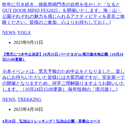
昨年に引き続き、徳島県鳴門市の自然を生かした「なると
OUT DOOR MIND FES2025」を開催いたします。海・山・
公園それぞれの魅力を感じられるアクティビティを是非ご体
験ください。皆様のご参加、心よりお待ちしてお […]
NEWS
,
YOGA
2025年9月11日
【荒天につき中止決定】10月25日 パークヨガ in 境川遊水地公園（10月24
日15:00更新）
※本イベントは、荒天予報のため中止をとなりました。楽し
みにお待ちいただいた皆様には大変恐縮ですが、安全第一で
の開催となりますため、何卒ご理解賜りますようお願いいた
します。（10月24日15:00更新） 毎年恒例の「境川遊 […]
NEWS
,
TREKKING
2025年4月18日
4月26日 弘法山トレッキング！弘法山公園・吾妻山コース