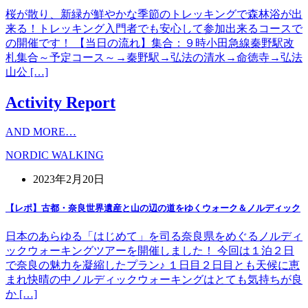
桜が散り、新緑が鮮やかな季節のトレッキングで森林浴が出
来る！トレッキング入門者でも安心して参加出来るコースで
の開催です！ 【当日の流れ】集合：９時小田急線秦野駅改
札集合～予定コース～→秦野駅→弘法の清水→命徳寺→弘法
山公 […]
Activity Report
AND MORE…
NORDIC WALKING
2023年2月20日
【レポ】古都・奈良世界遺産と山の辺の道をゆくウォーク＆ノルディック
日本のあらゆる「はじめて」を司る奈良県をめぐるノルディ
ックウォーキングツアーを開催しました！ 今回は１泊２日
で奈良の魅力を凝縮したプラン♪ １日目２日目とも天候に恵
まれ快晴の中ノルディックウォーキングはとても気持ちが良
か […]