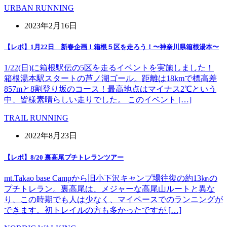
URBAN RUNNING
2023年2月16日
【レポ】1月22日 新春企画！箱根５区を走ろう！〜神奈川県箱根湯本〜
1/22(日)に箱根駅伝の5区を走るイベントを実施しました！
箱根湯本駅スタートの芦ノ湖ゴール。距離は18kmで標高差
857mと8割登り坂のコース！最高地点はマイナス2℃という
中、皆様素晴らしい走りでした。 このイベント […]
TRAIL RUNNING
2022年8月23日
【レポ】8/20 裏高尾プチトレランツアー
mt.Takao base Campから旧小下沢キャンプ場往復の約13㎞の
プチトレラン。裏高尾は、メジャーな高尾山ルートと異な
り、この時期でも人は少なく、マイペースでのランニングが
できます。初トレイルの方も多かったですが […]