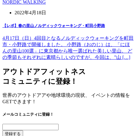
NORDIC WALKING
2022年4月18日
【レポ】春の里山ノルディックウォーキング・町田小野路
4月17日（日）4回目となるノルディックウォーキングを町田
市・小野路で開催しました。 小野路（おのじ）は、「にほ
んの里山100選」に東京都から唯一選ばれた美しい里山。 ど
の季節もそれぞれに素晴らしいのですが、今回は、”山 […]
アウトドアフィットネス
コミュニティに登録！
世界のアウトドアアや地球環境の現状、 イベントの情報を
GETできます！
メールコミュニティに登録！