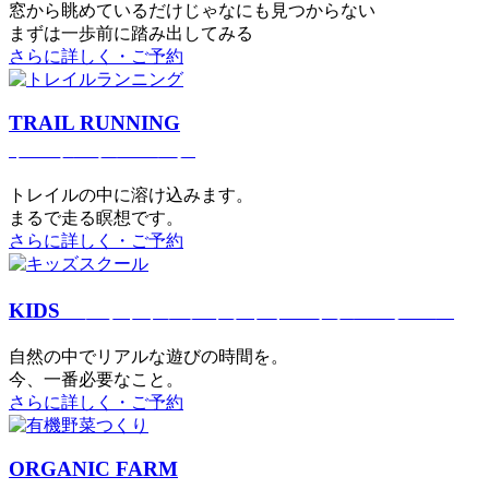
窓から眺めているだけじゃなにも見つからない
まずは一歩前に踏み出してみる
さらに詳しく・ご予約
TRAIL RUNNING
トレイルランニング
トレイルの中に溶け込みます。
まるで⾛る瞑想です。
さらに詳しく・ご予約
KIDS
アウトドアフィットネス
キッズスクール
⾃然の中でリアルな遊びの時間を。
今、⼀番必要なこと。
さらに詳しく・ご予約
ORGANIC FARM