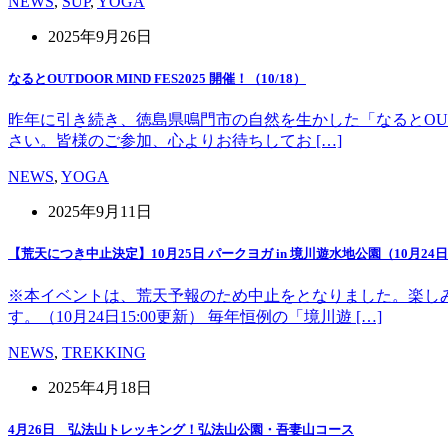
NEWS
,
SUP
,
YOGA
2025年9月26日
なるとOUTDOOR MIND FES2025 開催！（10/18）
昨年に引き続き、徳島県鳴門市の自然を生かした「なるとOUT 
さい。皆様のご参加、心よりお待ちしてお […]
NEWS
,
YOGA
2025年9月11日
【荒天につき中止決定】10月25日 パークヨガ in 境川遊水地公園（10月24日1
※本イベントは、荒天予報のため中止をとなりました。楽し
す。（10月24日15:00更新） 毎年恒例の「境川遊 […]
NEWS
,
TREKKING
2025年4月18日
4月26日 弘法山トレッキング！弘法山公園・吾妻山コース