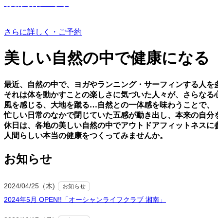
有機野菜つくり
さらに詳しく・ご予約
美しい⾃然の中で健康になる
最近、⾃然の中で、ヨガやランニング・サーフィンする⼈を
それは体を動かすことの楽しさに気づいた⼈々が、さらなる
⾵を感じる、⼤地を蹴る…⾃然との⼀体感を味わうことで、
忙しい⽇常のなかで閉じていた五感が動き出し、本来の⾃分
休⽇は、各地の美しい⾃然の中でアウトドアフィットネスに
⼈間らしい本当の健康をつくってみませんか。
お知らせ
2024/04/25（木)
お知らせ
2024年5月 OPEN!!「オーシャンライフクラブ 湘南」