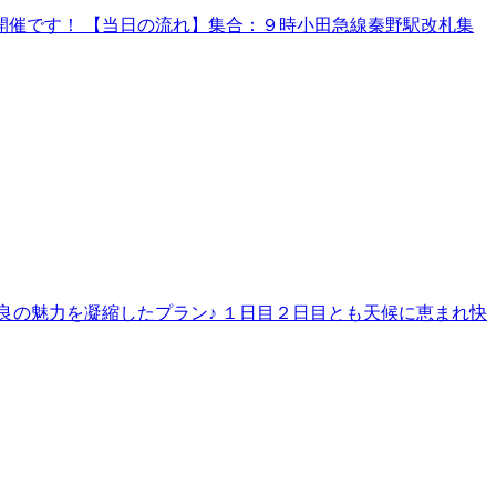
催です！ 【当日の流れ】集合：９時小田急線秦野駅改札集
良の魅力を凝縮したプラン♪ １日目２日目とも天候に恵まれ快