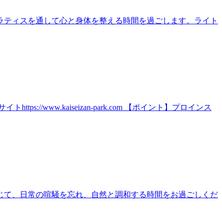
ラティスを通して心と身体を整える時間を過ごします。ライト
ww.kaiseizan-park.com 【ポイント】プロインス
じて、日常の喧騒を忘れ、自然と調和する時間をお過ごしくだ