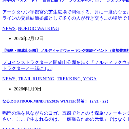
26年4月〜スタート！ 「自然と整うアークウェルネス」in アークタウン宇
アークタウン宇都宮の芝生広場で開催する、月に一度のウェ
ラインの交通結節拠点として多くの人が行き交うこの場所で [
NEWS
,
NORDIC WALKING
2026年2月12日
【福島・開成山公園】 ノルディックウォーキング体験イベント（参加費無
プロインストラクターと開成山公園を歩く「ノルディックウォーキング」
トラクターと一緒に […]
NEWS
,
TRAIL RUNNING
,
TREKKING
,
YOGA
2026年1月9日
なるとOUTDOOR MIND FES2026 WINTER 開催！（2/21・22）
鳴門の渦を見ながらのヨガ、五感でととのう森旅ウォーキン
さい。ここで生まれるのは、「頑張るための元気」ではなく [