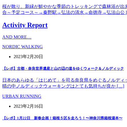
桜が散り、新緑が鮮やかな季節のトレッキングで森林浴が出
合～予定コース～→秦野駅→弘法の清水→命徳寺→弘法山公 [
Activity Report
AND MORE…
NORDIC WALKING
2023年2月20日
【レポ】古都・奈良世界遺産と山の辺の道をゆくウォーク＆ノルディック
日本のあらゆる「はじめて」を司る奈良県をめぐるノルディッ
晴の中ノルディックウォーキングはとても気持ちが良か […]
URBAN RUNNING
2023年2月16日
【レポ】1月22日 新春企画！箱根５区を走ろう！〜神奈川県箱根湯本〜