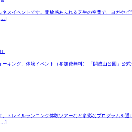
都宮
ルネスイベントです。開放感あふれる芝生の空間で、ヨガやピ
…]
料）
体験イベント（参加費無料） 「開成山公園」公式サイトhttps://w
グ、トレイルランニング体験ツアーなど多彩なプログラムを通
…]