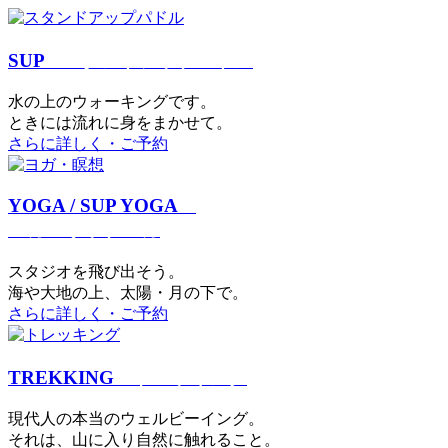
SUP
スタンドアップパドル
⽔の上のウォーキングです。
ときには流れに身をまかせて。
さらに詳しく・ご予約
YOGA / SUP YOGA
ヨガ・サップヨガ
スタジオを⾶び出そう。
海や大地の上、太陽・⽉の下で。
さらに詳しく・ご予約
TREKKING
トレッキング
現代⼈の本当のウェルビーイング。
それは、⼭に⼊り⾃然に触れること。